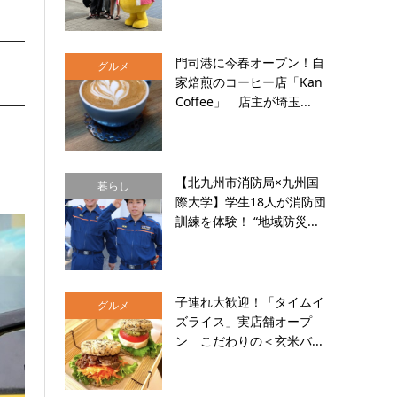
門司港に今春オープン！自
グルメ
家焙煎のコーヒー店「Kan
Coffee」 店主が埼玉...
【北九州市消防局×九州国
暮らし
際大学】学生18人が消防団
訓練を体験！ “地域防災...
子連れ大歓迎！「タイムイ
グルメ
ズライス」実店舗オープ
ン こだわりの＜玄米バ...