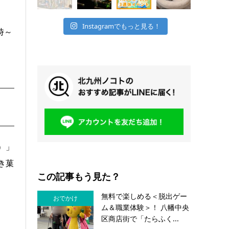
Instagramでもっと見る！
時～
）」
き菓
この記事もう見た？
無料で楽しめる＜脱出ゲー
おでかけ
ム＆職業体験＞！ 八幡中央
区商店街で「たらふく...