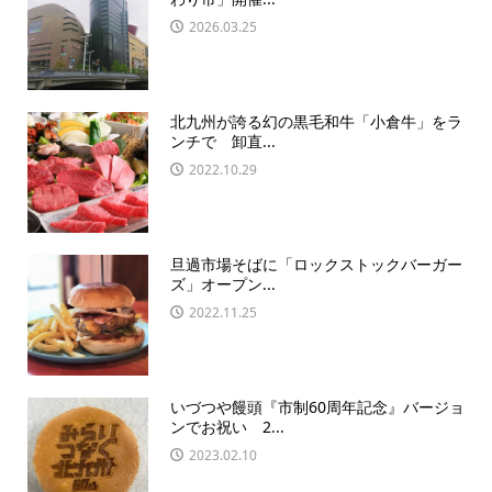
2026.03.25
北九州が誇る幻の黒毛和牛「小倉牛」をラ
ンチで 卸直...
2022.10.29
旦過市場そばに「ロックストックバーガー
ズ」オープン...
2022.11.25
いづつや饅頭『市制60周年記念』バージョ
ンでお祝い 2...
2023.02.10