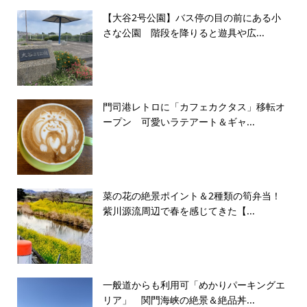
【大谷2号公園】バス停の目の前にある小
さな公園 階段を降りると遊具や広...
門司港レトロに「カフェカクタス」移転オ
ープン 可愛いラテアート＆ギャ...
菜の花の絶景ポイント＆2種類の筍弁当！
紫川源流周辺で春を感じてきた【...
一般道からも利用可「めかりパーキングエ
リア」 関門海峡の絶景＆絶品丼...