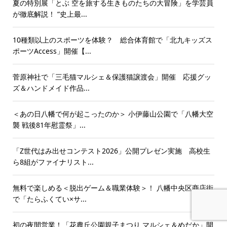
夏の特別展「とぶ 空を旅する生きものたちの大冒険」を学芸員
が徹底解説！ “史上最...
10種類以上のスポーツを体験？ 総合体育館で「北九キッズス
ポーツAccess」開催【...
菅原神社で「三毛猫マルシェ＆保護猫譲渡会」開催 応援グッ
ズ＆ハンドメイド作品...
＜あの日八幡で何が起こったのか＞ 小伊藤山公園で「八幡大空
襲 戦後81年慰霊祭」...
「Z世代はみ出せコンテスト2026」公開プレゼン実施 高校生
ら8組がファイナリスト...
無料で楽しめる＜脱出ゲーム＆職業体験＞！ 八幡中央区商店街
で「たらふくてい×サ...
初の夜間営業！「花農丘公園親子まつり マルシェ＆めだか」開