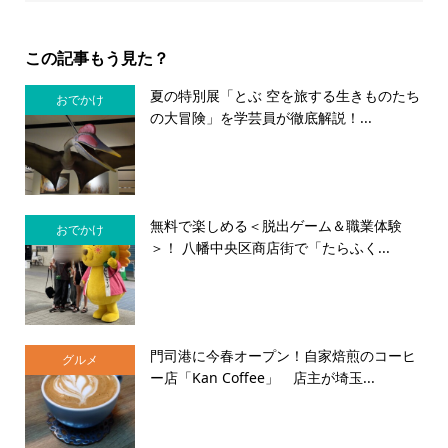
この記事もう見た？
夏の特別展「とぶ 空を旅する生きものたち
おでかけ
の大冒険」を学芸員が徹底解説！...
無料で楽しめる＜脱出ゲーム＆職業体験
おでかけ
＞！ 八幡中央区商店街で「たらふく...
門司港に今春オープン！自家焙煎のコーヒ
グルメ
ー店「Kan Coffee」 店主が埼玉...