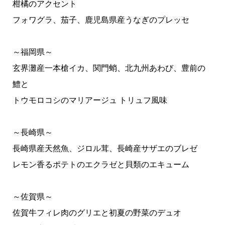
柑橘のアクセント
フォワグラ、茄子、鹿児島県産うなぎのプレッセ
～福岡県～
玄界灘産一本槍イカ、関門蛸、北九州あわび、豊前の
鱧と
トウモロコシのマリアージュ トリュフ風味
～長崎県～
長崎県産天然魚、ジロル茸、長崎産サザエのブレゼ
レモン香るポテトのエクラゼと貝類のエキューム
～佐賀県～
佐賀牛フィレ肉のグリエと初夏の野菜のデュオ