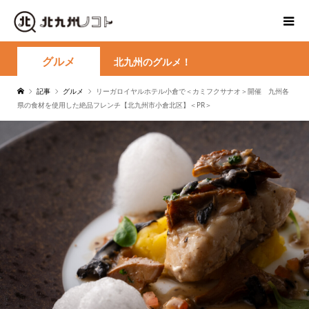
グルメ
北九州のグルメ！
記事
グルメ
リーガロイヤルホテル小倉で＜カミフクサナオ＞開催 九州各
県の食材を使用した絶品フレンチ【北九州市小倉北区】＜PR＞