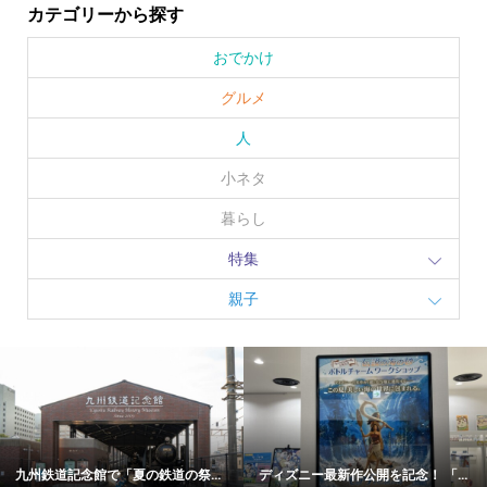
カテゴリーから探す
おでかけ
グルメ
人
小ネタ
暮らし
特集
親子
イオン若松に＜福岡ソフトバンク
門司港に今春オープン！自家焙煎...