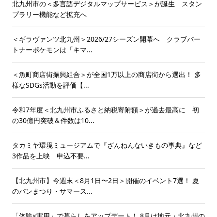
北九州市の＜多言語デジタルマップサービス＞が誕生 スタン
プラリー機能など拡充へ
＜ギラヴァンツ北九州＞2026/27シーズン開幕へ クラブパー
トナーポケモンは「キマ...
＜魚町商店街振興組合＞が全国1万以上の商店街から選出！ 多
様なSDGs活動を評価【...
令和7年度＜北九州市ふるさと納税寄附額＞が過去最高に 初
の30億円突破＆件数は10...
タカミヤ環境ミュージアムで『ざんねんないきもの事典』など
3作品を上映 申込不要...
【北九州市】今週末＜8月1日〜2日＞開催のイベント7選！ 夏
のパンまつり・サマース...
「体験×実用」で暮らしをアップデート！ 8月は地元・北九州の