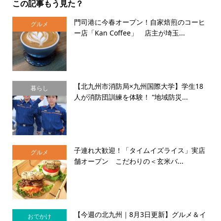
この記事もう見た？
門司港に今春オープン！自家焙煎のコーヒ
グルメ
ー店「Kan Coffee」 店主が埼玉...
【北九州市消防局×九州国際大学】学生18
暮らし
人が消防団訓練を体験！ “地域防災...
子連れ大歓迎！「タイムイズライス」実店
グルメ
舗オープン こだわりの＜玄米バ...
【今週の北九州｜8月3日更新】グルメ＆イ
おでかけ