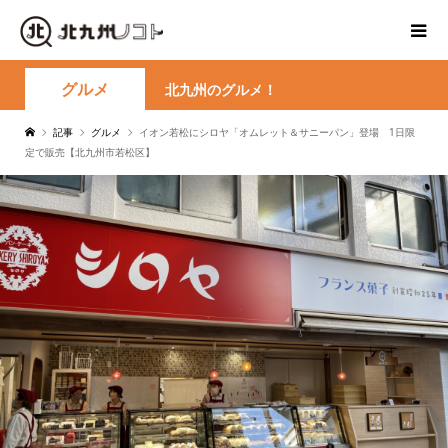
グルメ
北九州のグルメ！
記事
グルメ
イオン若松にシロヤ「オムレット＆サニーパン」登場 1日限
定で販売【北九州市若松区】