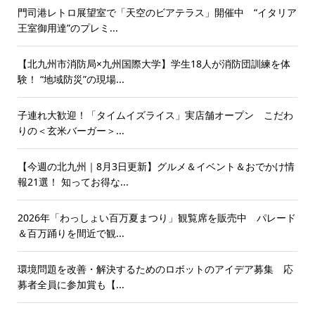
門司港レトロ展望室で「天空のビアテラス」開催中 “イタリア
王室御用達”のプレミ...
【北九州市消防局×九州国際大学】学生18人が消防団訓練を体
験！ “地域防災”の現場...
子連れ大歓迎！「タイムイズライス」実店舗オープン こだわ
りの＜玄米バーガー＞...
【今週の北九州｜8月3日更新】グルメ＆イベント＆おでかけ情
報21選！ 知ってお得な...
2026年「わっしょい百万夏まつり」観覧席を販売中 パレード
＆百万踊りを間近で観...
環境問題を改善・解決するためのロボットのアイデア募集 応
募者全員に参加賞も【...