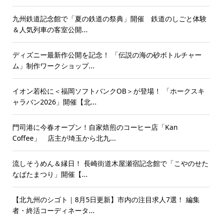
九州鉄道記念館で「夏の鉄道の祭典」開催 鉄道のしごと体験
＆人気列車の客室公開...
ディズニー最新作公開を記念！ 「伝説の海の砂ボトルチャー
ム」制作ワークショップ...
イオン若松に＜福岡ソフトバンクOB＞が登場！ 「ホークスキ
ャラバン2026」開催【北...
門司港に今春オープン！自家焙煎のコーヒー店「Kan
Coffee」 店主が埼玉から北九...
流しそうめん＆縁日！ 長崎街道木屋瀬宿記念館で「こやのせた
なばたまつり」開催【...
【北九州のシゴト｜8月5日更新】市内の注目求人7選！ 編集
者・終活コーディネータ...