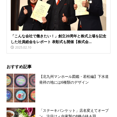
「こんな会社で働きたい！」創立20周年と株式上場を記念
した社員総会をレポート 表彰式も開催【株式会...
2025.02.10
おすすめ記事
【北九州マンホール図鑑・若松編】下水道
発祥の地には6種類のデザイン
「ステーキバンケット」店名変えてオープ
ン 注目は＜自家製の8種小鉢＆羽...