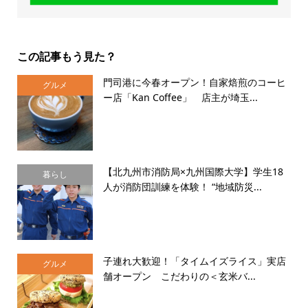
この記事もう見た？
門司港に今春オープン！自家焙煎のコーヒ
グルメ
ー店「Kan Coffee」 店主が埼玉...
【北九州市消防局×九州国際大学】学生18
暮らし
人が消防団訓練を体験！ “地域防災...
子連れ大歓迎！「タイムイズライス」実店
グルメ
舗オープン こだわりの＜玄米バ...