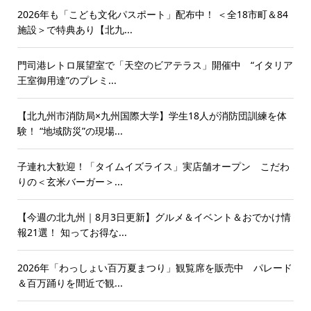
2026年も「こども文化パスポート」配布中！ ＜全18市町＆84
施設＞で特典あり【北九...
門司港レトロ展望室で「天空のビアテラス」開催中 “イタリア
王室御用達”のプレミ...
【北九州市消防局×九州国際大学】学生18人が消防団訓練を体
験！ “地域防災”の現場...
子連れ大歓迎！「タイムイズライス」実店舗オープン こだわ
りの＜玄米バーガー＞...
【今週の北九州｜8月3日更新】グルメ＆イベント＆おでかけ情
報21選！ 知ってお得な...
2026年「わっしょい百万夏まつり」観覧席を販売中 パレード
＆百万踊りを間近で観...