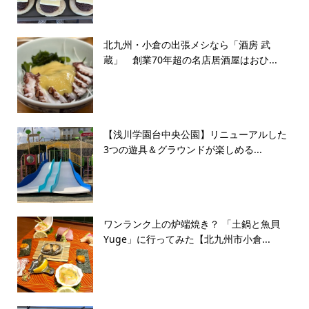
北九州・小倉の出張メシなら「酒房 武
蔵」 創業70年超の名店居酒屋はおひ...
【浅川学園台中央公園】リニューアルした
3つの遊具＆グラウンドが楽しめる...
ワンランク上の炉端焼き？ 「土鍋と魚貝
Yuge」に行ってみた【北九州市小倉...