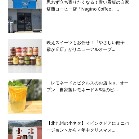
思わず立ち寄りたくなる！青い看板の自家
焙煎コーヒー店「Nagino Coffee」...
映えスイーツもお任せ！『やさしい餃子
霧が丘店』がリニューアルオープ...
「レモネードとピクルスのお店 tau」オー
プン 自家製レモネード＆8種のピ...
【北九州の小ネタ】＜ピンクドアにミニバ
ージョン＞から＜年中クリスマス...