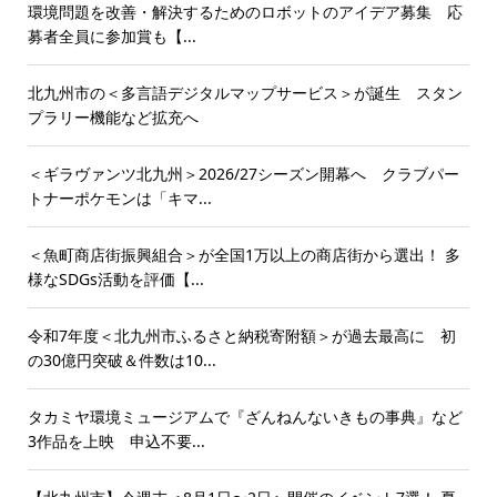
環境問題を改善・解決するためのロボットのアイデア募集 応
募者全員に参加賞も【...
北九州市の＜多言語デジタルマップサービス＞が誕生 スタン
プラリー機能など拡充へ
＜ギラヴァンツ北九州＞2026/27シーズン開幕へ クラブパー
トナーポケモンは「キマ...
＜魚町商店街振興組合＞が全国1万以上の商店街から選出！ 多
様なSDGs活動を評価【...
令和7年度＜北九州市ふるさと納税寄附額＞が過去最高に 初
の30億円突破＆件数は10...
タカミヤ環境ミュージアムで『ざんねんないきもの事典』など
3作品を上映 申込不要...