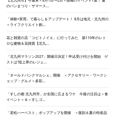
【北九州市】今週末＜8月1日〜2日＞開催のイベント7選！ 夏
のパンまつり・サマース...
「体験×実用」で暮らしをアップデート！ 8月は地元・北九州の
＜ライフクリエイト創...
花と雑貨の店「コビトノイエ」に行ってみた 築110年のレト
ロな建物＆花雑貨【北九...
「北九州マラソン2027」開催日決定！申込受け付けを開始 ゲ
ストは“陸上界のレジェ...
「オールドバンクマルシェ」開催 ＜アクセサリー・ワークシ
ョップ・グルメ＞多彩...
「すしの都 北九州市」が全国に広まるワケ 今後の注目は＜食
イベント＞＆＜すしゴ...
「若松ハーベスト」ポップアップを開催 ＜復刻＆夏の特産品