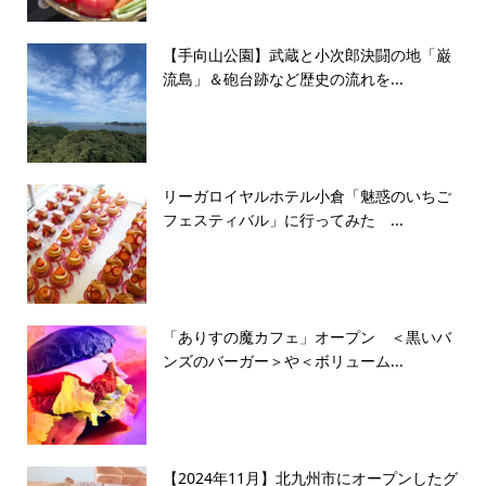
【手向山公園】武蔵と小次郎決闘の地「巌
流島」＆砲台跡など歴史の流れを...
リーガロイヤルホテル小倉「魅惑のいちご
フェスティバル」に行ってみた ...
「ありすの魔カフェ」オープン ＜黒いバ
ンズのバーガー＞や＜ボリューム...
【2024年11月】北九州市にオープンしたグ