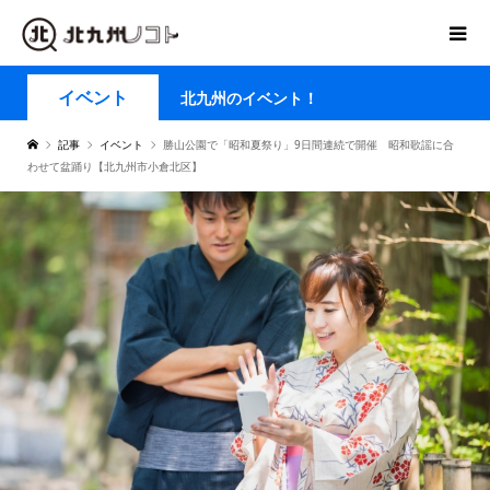
イベント
北九州のイベント！
記事
イベント
勝山公園で「昭和夏祭り」9日間連続で開催 昭和歌謡に合
わせて盆踊り【北九州市小倉北区】