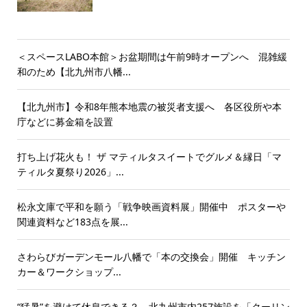
＜スペースLABO本館＞お盆期間は午前9時オープンへ 混雑緩
和のため【北九州市八幡...
【北九州市】令和8年熊本地震の被災者支援へ 各区役所や本
庁などに募金箱を設置
打ち上げ花火も！ ザ マティルタスイートでグルメ＆縁日「マ
ティルタ夏祭り2026」...
松永文庫で平和を願う「戦争映画資料展」開催中 ポスターや
関連資料など183点を展...
さわらびガーデンモール八幡で「本の交換会」開催 キッチン
カー＆ワークショップ...
“猛暑”を避けて休息できる？ 北九州市内257施設を「クーリン