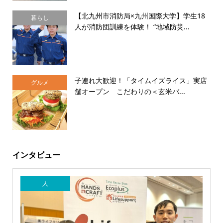
【北九州市消防局×九州国際大学】学生18
暮らし
人が消防団訓練を体験！ “地域防災...
子連れ大歓迎！「タイムイズライス」実店
グルメ
舗オープン こだわりの＜玄米バ...
インタビュー
人