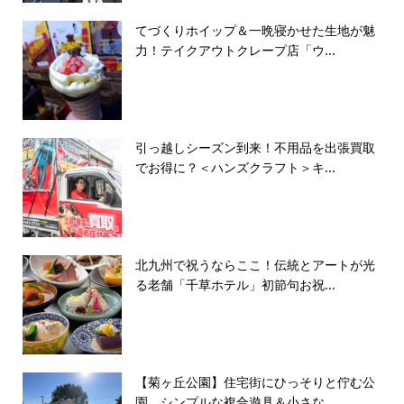
てづくりホイップ＆一晩寝かせた生地が魅
力！テイクアウトクレープ店「ウ...
引っ越しシーズン到来！不用品を出張買取
でお得に？＜ハンズクラフト＞キ...
北九州で祝うならここ！伝統とアートが光
る老舗「千草ホテル」初節句お祝...
【菊ヶ丘公園】住宅街にひっそりと佇む公
園 シンプルな複合遊具＆小さな...