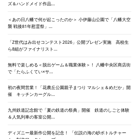
ズ＆ハンドメイド作品...
＜あの日八幡で何が起こったのか＞ 小伊藤山公園で「八幡大空
襲 戦後81年慰霊祭」...
「Z世代はみ出せコンテスト2026」公開プレゼン実施 高校生
ら8組がファイナリスト...
無料で楽しめる＜脱出ゲーム＆職業体験＞！ 八幡中央区商店街
で「たらふくてい×サ...
初の夜間営業！「花農丘公園親子まつり マルシェ＆めだか」開
催 キッチンカーグル...
九州鉄道記念館で「夏の鉄道の祭典」開催 鉄道のしごと体験
＆人気列車の客室公開...
ディズニー最新作公開を記念！ 「伝説の海の砂ボトルチャー