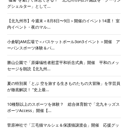
グシェルター」として...
【北九州市】今週末＜8月8日〜9日＞開催のイベント14選！ 室
内イベント・夜のマル...
小倉駅JAM広場で＜バスケットボール3on3イベント＞開催 ア
ーバンスポーツ体験＆パ...
勝山公園で「原爆犠牲者慰霊平和祈念式典」開催 平和のメッ
セージを朗読【北九州...
夏の特別展「とぶ 空を旅する生きものたちの大冒険」を学芸員
が徹底解説！ “史上最...
10種類以上のスポーツを体験？ 総合体育館で「北九キッズス
ポーツAccess」開催【...
菅原神社で「三毛猫マルシェ＆保護猫譲渡会」開催 応援グッ