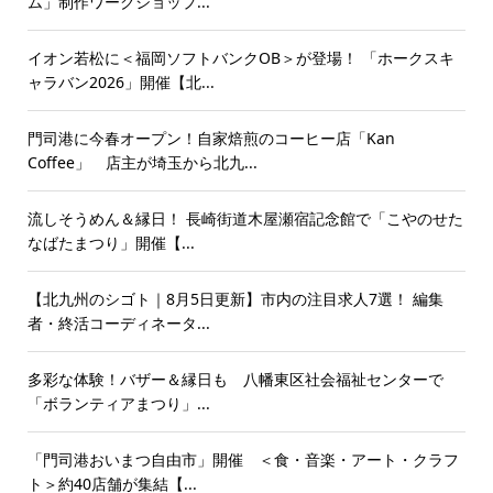
ム」制作ワークショップ...
イオン若松に＜福岡ソフトバンクOB＞が登場！ 「ホークスキ
ャラバン2026」開催【北...
門司港に今春オープン！自家焙煎のコーヒー店「Kan
Coffee」 店主が埼玉から北九...
流しそうめん＆縁日！ 長崎街道木屋瀬宿記念館で「こやのせた
なばたまつり」開催【...
【北九州のシゴト｜8月5日更新】市内の注目求人7選！ 編集
者・終活コーディネータ...
多彩な体験！バザー＆縁日も 八幡東区社会福祉センターで
「ボランティアまつり」...
「門司港おいまつ自由市」開催 ＜食・音楽・アート・クラフ
ト＞約40店舗が集結【...