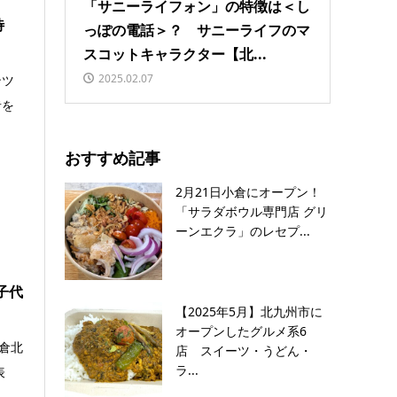
「サニーライフォン」の特徴は＜し
待
っぽの電話＞？ サニーライフのマ
スコットキャラクター【北...
2025.02.07
ンツ
者を
おすすめ記事
2月21日小倉にオープン！
「サラダボウル専門店 グリ
ーンエクラ」のレセプ...
子代
【2025年5月】北九州市に
オープンしたグルメ系6
倉北
店 スイーツ・うどん・
ラ...
表