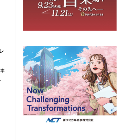
レ
日本
.