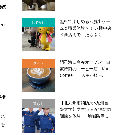
善試
無料で楽しめる＜脱出ゲー
おでかけ
25
ム＆職業体験＞！ 八幡中央
.
区商店街で「たらふく...
門司港に今春オープン！自
グルメ
家焙煎のコーヒー店「Kan
Coffee」 店主が埼玉...
養指
【北九州市消防局×九州国
暮らし
際大学】学生18人が消防団
訓練を体験！ “地域防災...
ン北
力を