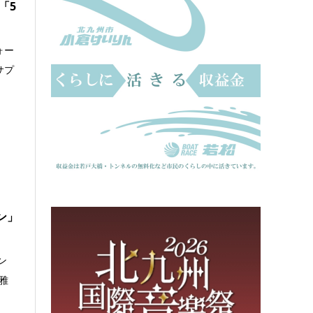
「5
ォー
サプ
ン」
ン
雅