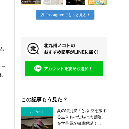
Instagramでもっと見る！
ム
ォー
は、
この記事もう見た？
夏の特別展「とぶ 空を旅す
おでかけ
る生きものたちの大冒険」
を学芸員が徹底解説！...