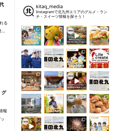
代
kitaq_media
Instagramで北九州エリアのグルメ・ラン
チ・スイーツ情報を探そう！
される
..
・グ
情報
ピッ