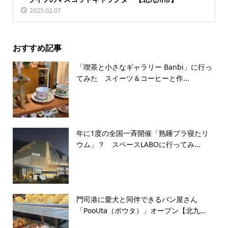
2025.02.07
おすすめ記事
「喫茶と小さなギャラリー Banbi」に行っ
てみた スイーツ＆コーヒーと作...
年に1度の全国一斉開催「熟睡プラ寝たリ
ウム」？ スペースLABOに行ってみ...
門司港に愛犬と同伴できるパン屋さん
「PooUta（ポウタ）」オープン【北九...