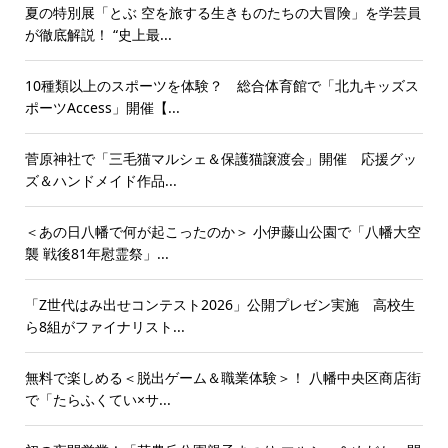
夏の特別展「とぶ 空を旅する生きものたちの大冒険」を学芸員
が徹底解説！ “史上最...
10種類以上のスポーツを体験？ 総合体育館で「北九キッズス
ポーツAccess」開催【...
菅原神社で「三毛猫マルシェ＆保護猫譲渡会」開催 応援グッ
ズ＆ハンドメイド作品...
＜あの日八幡で何が起こったのか＞ 小伊藤山公園で「八幡大空
襲 戦後81年慰霊祭」...
「Z世代はみ出せコンテスト2026」公開プレゼン実施 高校生
ら8組がファイナリスト...
無料で楽しめる＜脱出ゲーム＆職業体験＞！ 八幡中央区商店街
で「たらふくてい×サ...