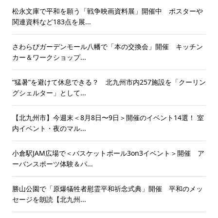
松永文庫で平和を願う「戦争映画資料展」開催中 ポスターや
関連資料など183点を展...
さわらびガーデンモール八幡で「本の交換会」開催 キッチン
カー＆ワークショップ...
“猛暑”を避けて休息できる？ 北九州市内257施設を「クーリン
グシェルター」として...
【北九州市】今週末＜8月8日〜9日＞開催のイベント14選！ 室
内イベント・夜のマル...
小倉駅JAM広場で＜バスケットボール3on3イベント＞開催 ア
ーバンスポーツ体験＆パ...
勝山公園で「原爆犠牲者慰霊平和祈念式典」開催 平和のメッ
セージを朗読【北九州...