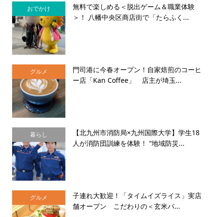
無料で楽しめる＜脱出ゲーム＆職業体験
おでかけ
＞！ 八幡中央区商店街で「たらふく...
門司港に今春オープン！自家焙煎のコーヒ
グルメ
ー店「Kan Coffee」 店主が埼玉...
【北九州市消防局×九州国際大学】学生18
暮らし
人が消防団訓練を体験！ “地域防災...
子連れ大歓迎！「タイムイズライス」実店
グルメ
舗オープン こだわりの＜玄米バ...