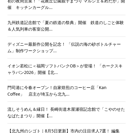
初の夜間営業！「花農丘公園親子まつり マルシェ＆めだか」開
催 キッチンカーグル...
九州鉄道記念館で「夏の鉄道の祭典」開催 鉄道のしごと体験
＆人気列車の客室公開...
ディズニー最新作公開を記念！ 「伝説の海の砂ボトルチャー
ム」制作ワークショップ...
イオン若松に＜福岡ソフトバンクOB＞が登場！ 「ホークスキ
ャラバン2026」開催【北...
門司港に今春オープン！自家焙煎のコーヒー店「Kan
Coffee」 店主が埼玉から北九...
流しそうめん＆縁日！ 長崎街道木屋瀬宿記念館で「こやのせた
なばたまつり」開催【...
【北九州のシゴト｜8月5日更新】市内の注目求人7選！ 編集