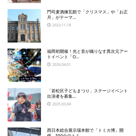
門司麦酒煉瓦館で「クリスマス」や「お正
月」がテーマ...
2023.11.18
福岡初開催！光と音が織りなす異次元アー
トイベント「O...
2024.04.01
「若松区子どもまつり」ステージイベント
出演者を募集...
2025.03.04
西日本総合展示場本館で「トミカ博」開
催 550台のトミ...