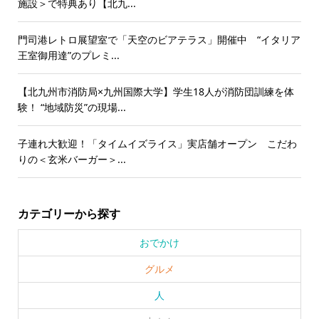
施設＞で特典あり【北九...
門司港レトロ展望室で「天空のビアテラス」開催中 “イタリア
王室御用達”のプレミ...
【北九州市消防局×九州国際大学】学生18人が消防団訓練を体
験！ “地域防災”の現場...
子連れ大歓迎！「タイムイズライス」実店舗オープン こだわ
りの＜玄米バーガー＞...
カテゴリーから探す
おでかけ
グルメ
人