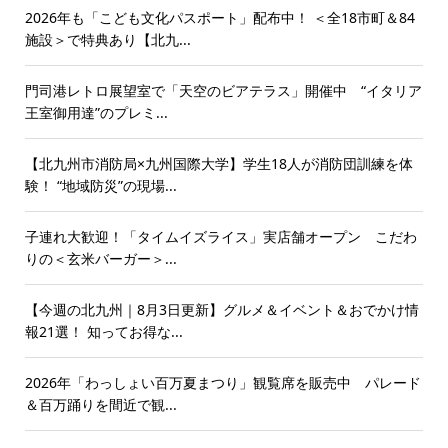
2026年も「こども文化パスポート」配布中！ ＜全18市町＆84
施設＞で特典あり【北九...
門司港レトロ展望室で「天空のビアテラス」開催中 “イタリア
王室御用達”のプレミ...
【北九州市消防局×九州国際大学】学生18人が消防団訓練を体
験！ “地域防災”の現場...
子連れ大歓迎！「タイムイズライス」実店舗オープン こだわ
りの＜玄米バーガー＞...
【今週の北九州｜8月3日更新】グルメ＆イベント＆おでかけ情
報21選！ 知ってお得な...
2026年「わっしょい百万夏まつり」観覧席を販売中 パレード
＆百万踊りを間近で観...