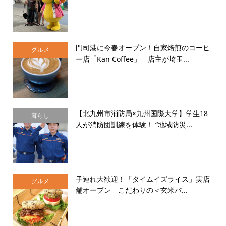
門司港に今春オープン！自家焙煎のコーヒ
グルメ
ー店「Kan Coffee」 店主が埼玉...
【北九州市消防局×九州国際大学】学生18
暮らし
人が消防団訓練を体験！ “地域防災...
子連れ大歓迎！「タイムイズライス」実店
グルメ
舗オープン こだわりの＜玄米バ...