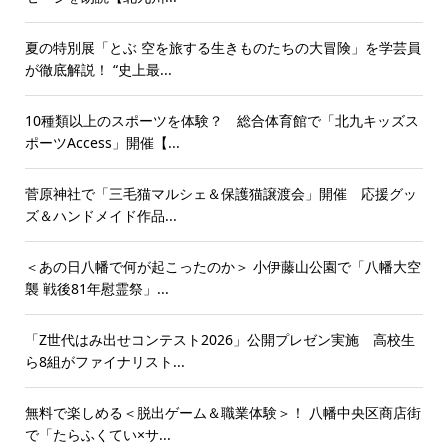
夏の特別展「とぶ 空を旅する生きものたちの大冒険」を学芸員
が徹底解説！ “史上最...
10種類以上のスポーツを体験？ 総合体育館で「北九キッズス
ポーツAccess」開催【...
菅原神社で「三毛猫マルシェ＆保護猫譲渡会」開催 応援グッ
ズ＆ハンドメイド作品...
＜あの日八幡で何が起こったのか＞ 小伊藤山公園で「八幡大空
襲 戦後81年慰霊祭」...
「Z世代はみ出せコンテスト2026」公開プレゼン実施 高校生
ら8組がファイナリスト...
無料で楽しめる＜脱出ゲーム＆職業体験＞！ 八幡中央区商店街
で「たらふくてい×サ...