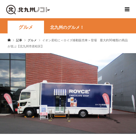
グルメ
北九州のグルメ！
記事
グルメ
イオン若松に＜ロイズ移動販売車＞登場 最⼤約90種類の商品
が並ぶ【北九州市若松区】