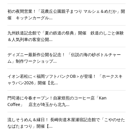
初の夜間営業！「花農丘公園親子まつり マルシェ＆めだか」開
催 キッチンカーグル...
九州鉄道記念館で「夏の鉄道の祭典」開催 鉄道のしごと体験
＆人気列車の客室公開...
ディズニー最新作公開を記念！ 「伝説の海の砂ボトルチャー
ム」制作ワークショップ...
イオン若松に＜福岡ソフトバンクOB＞が登場！ 「ホークスキ
ャラバン2026」開催【北...
門司港に今春オープン！自家焙煎のコーヒー店「Kan
Coffee」 店主が埼玉から北九...
流しそうめん＆縁日！ 長崎街道木屋瀬宿記念館で「こやのせた
なばたまつり」開催【...