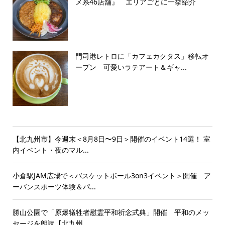
メ系46店舗』 エリアごとに一挙紹介
門司港レトロに「カフェカクタス」移転オ
ープン 可愛いラテアート＆ギャ...
【北九州市】今週末＜8月8日〜9日＞開催のイベント14選！ 室
内イベント・夜のマル...
小倉駅JAM広場で＜バスケットボール3on3イベント＞開催 ア
ーバンスポーツ体験＆パ...
勝山公園で「原爆犠牲者慰霊平和祈念式典」開催 平和のメッ
セージを朗読【北九州...