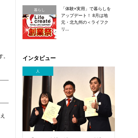
「体験×実用」で暮らしを
暮らし
アップデート！ 8月は地
元・北九州の＜ライフク
リ...
す。
インタビュー
人
備え