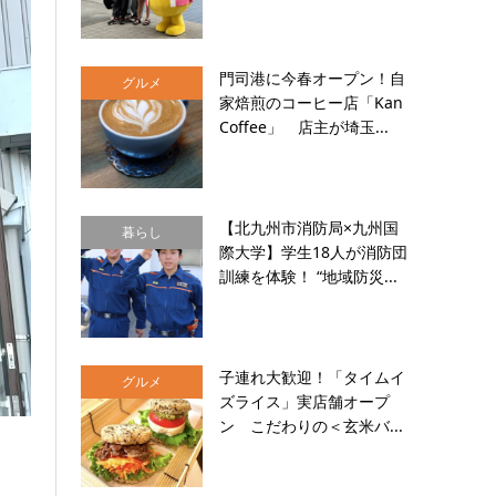
門司港に今春オープン！自
グルメ
家焙煎のコーヒー店「Kan
Coffee」 店主が埼玉...
【北九州市消防局×九州国
暮らし
際大学】学生18人が消防団
訓練を体験！ “地域防災...
子連れ大歓迎！「タイムイ
グルメ
ズライス」実店舗オープ
ン こだわりの＜玄米バ...