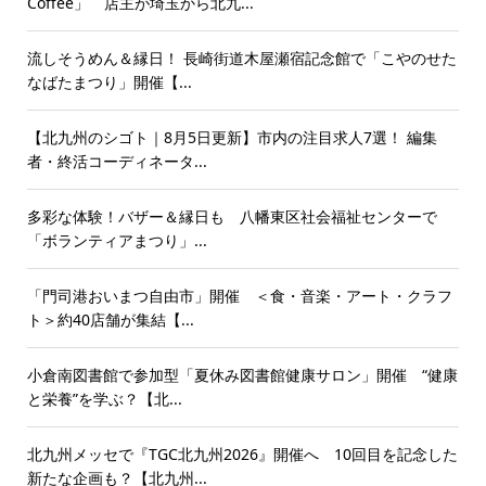
Coffee」 店主が埼玉から北九...
流しそうめん＆縁日！ 長崎街道木屋瀬宿記念館で「こやのせた
なばたまつり」開催【...
【北九州のシゴト｜8月5日更新】市内の注目求人7選！ 編集
者・終活コーディネータ...
多彩な体験！バザー＆縁日も 八幡東区社会福祉センターで
「ボランティアまつり」...
「門司港おいまつ自由市」開催 ＜食・音楽・アート・クラフ
ト＞約40店舗が集結【...
小倉南図書館で参加型「夏休み図書館健康サロン」開催 “健康
と栄養”を学ぶ？【北...
北九州メッセで『TGC北九州2026』開催へ 10回目を記念した
新たな企画も？【北九州...