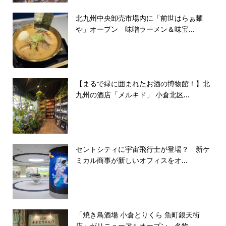
北九州中央卸売市場内に「前世はらぁ麺
や」オープン 味噌ラーメン＆味宝...
【まるで緑に囲まれたお酒の博物館！】北
九州の酒店「メルキド」 小倉北区...
セントシティに宇宙飛行士が登場？ 新ケ
ミカル商事が新しいオフィスをオ...
「焼き鳥酒場 小倉とりくら 魚町銀天街
店」がリニューアルオープン 名物...