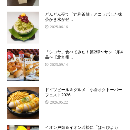
どんどん亭で「辻利茶舗」とコラボした抹
茶かき氷が登...
2025.06.16
「シロヤ」食べてみた！第2弾〜サンド系4
品〜【北九州...
2023.09.14
ドイツビール＆グルメ「小倉オクトーバー
フェスト2026...
2026.05.22
イオン戸畑＆イオン若松に「はっぴよカ