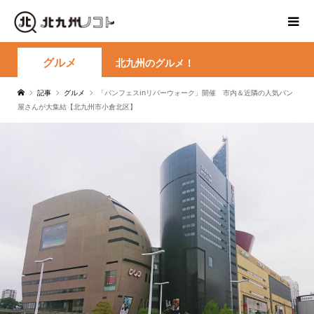
グルメ
北九州のグルメ！
記事
グルメ
「パンフェスinリバーウォーク」開催 市内＆近隣の人気パン
屋さんが大集結【北九州市小倉北区】