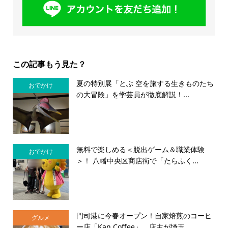
この記事もう見た？
夏の特別展「とぶ 空を旅する生きものたち
おでかけ
の大冒険」を学芸員が徹底解説！...
無料で楽しめる＜脱出ゲーム＆職業体験
おでかけ
＞！ 八幡中央区商店街で「たらふく...
門司港に今春オープン！自家焙煎のコーヒ
グルメ
ー店「Kan Coffee」 店主が埼玉...