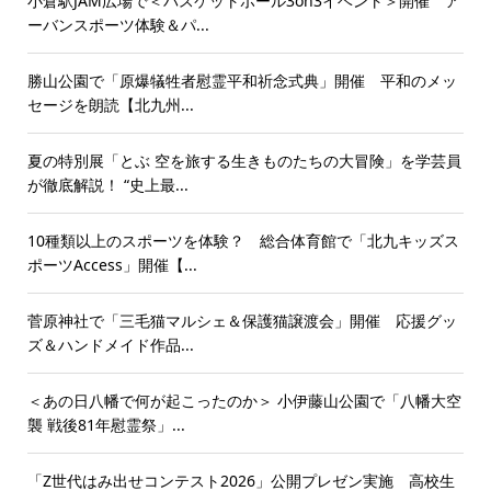
小倉駅JAM広場で＜バスケットボール3on3イベント＞開催 ア
ーバンスポーツ体験＆パ...
勝山公園で「原爆犠牲者慰霊平和祈念式典」開催 平和のメッ
セージを朗読【北九州...
夏の特別展「とぶ 空を旅する生きものたちの大冒険」を学芸員
が徹底解説！ “史上最...
10種類以上のスポーツを体験？ 総合体育館で「北九キッズス
ポーツAccess」開催【...
菅原神社で「三毛猫マルシェ＆保護猫譲渡会」開催 応援グッ
ズ＆ハンドメイド作品...
＜あの日八幡で何が起こったのか＞ 小伊藤山公園で「八幡大空
襲 戦後81年慰霊祭」...
「Z世代はみ出せコンテスト2026」公開プレゼン実施 高校生