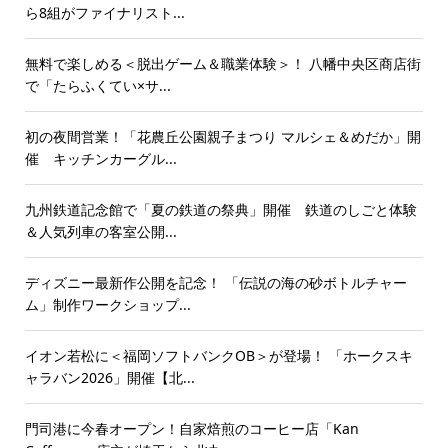
ら8組がファイナリスト...
無料で楽しめる＜脱出ゲーム＆職業体験＞！ 八幡中央区商店街
で「たらふくてい×サ...
初の夜間営業！「花農丘公園親子まつり マルシェ＆めだか」開
催 キッチンカーグル...
九州鉄道記念館で「夏の鉄道の祭典」開催 鉄道のしごと体験
＆人気列車の客室公開...
ディズニー最新作公開を記念！ 「伝説の海の砂ボトルチャー
ム」制作ワークショップ...
イオン若松に＜福岡ソフトバンクOB＞が登場！ 「ホークスキ
ャラバン2026」開催【北...
門司港に今春オープン！自家焙煎のコーヒー店「Kan