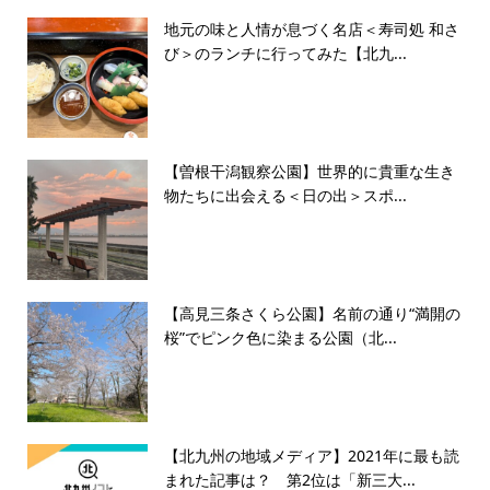
地元の味と人情が息づく名店＜寿司処 和さ
び＞のランチに行ってみた【北九...
【曽根干潟観察公園】世界的に貴重な生き
物たちに出会える＜日の出＞スポ...
【高見三条さくら公園】名前の通り“満開の
桜”でピンク色に染まる公園（北...
【北九州の地域メディア】2021年に最も読
まれた記事は？ 第2位は「新三大...