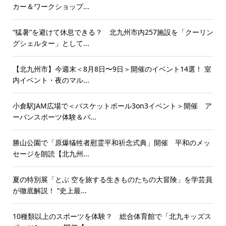
カー＆ワークショップ...
“猛暑”を避けて休息できる？ 北九州市内257施設を「クーリン
グシェルター」として...
【北九州市】今週末＜8月8日〜9日＞開催のイベント14選！ 室
内イベント・夜のマル...
小倉駅JAM広場で＜バスケットボール3on3イベント＞開催 ア
ーバンスポーツ体験＆パ...
勝山公園で「原爆犠牲者慰霊平和祈念式典」開催 平和のメッ
セージを朗読【北九州...
夏の特別展「とぶ 空を旅する生きものたちの大冒険」を学芸員
が徹底解説！ “史上最...
10種類以上のスポーツを体験？ 総合体育館で「北九キッズス