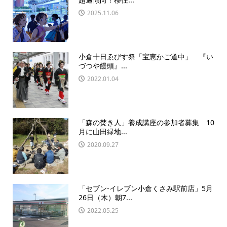
2025.11.06
小倉十日ゑびす祭「宝恵かご道中」 『い
づつや饅頭』...
2022.01.04
「森の焚き人」養成講座の参加者募集 10
月に山田緑地...
2020.09.27
「セブン-イレブン小倉くさみ駅前店」5月
26日（木）朝7...
2022.05.25