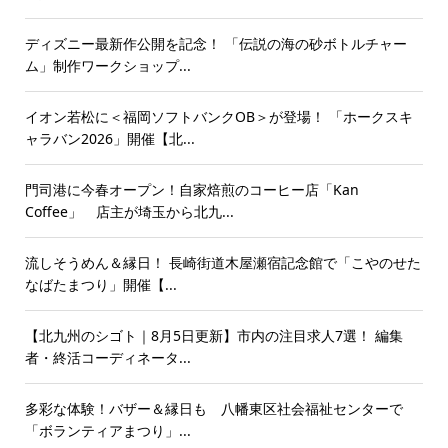
ディズニー最新作公開を記念！ 「伝説の海の砂ボトルチャー
ム」制作ワークショップ...
イオン若松に＜福岡ソフトバンクOB＞が登場！ 「ホークスキ
ャラバン2026」開催【北...
門司港に今春オープン！自家焙煎のコーヒー店「Kan
Coffee」 店主が埼玉から北九...
流しそうめん＆縁日！ 長崎街道木屋瀬宿記念館で「こやのせた
なばたまつり」開催【...
【北九州のシゴト｜8月5日更新】市内の注目求人7選！ 編集
者・終活コーディネータ...
多彩な体験！バザー＆縁日も 八幡東区社会福祉センターで
「ボランティアまつり」...