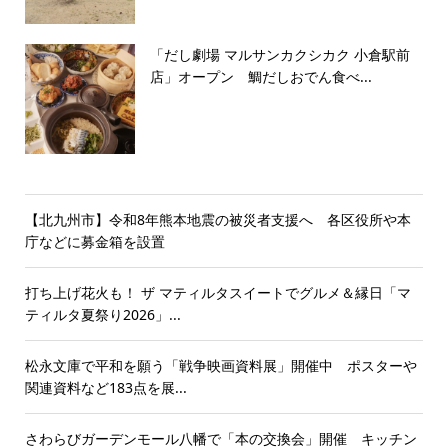
「だし劇場 マルサンカクシカク 小倉駅前
店」オープン 鯛だしおでん食べ...
【北九州市】令和8年熊本地震の被災者支援へ 各区役所や本
庁などに募金箱を設置
打ち上げ花火も！ ザ マティルタスイートでグルメ＆縁日「マ
ティルタ夏祭り2026」...
松永文庫で平和を願う「戦争映画資料展」開催中 ポスターや
関連資料など183点を展...
さわらびガーデンモール八幡で「本の交換会」開催 キッチン