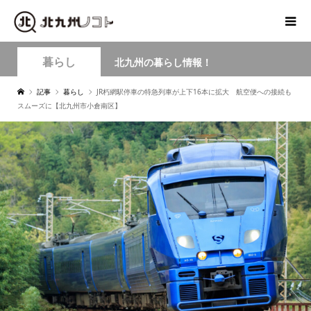
暮らし
北九州の暮らし情報！
記事
暮らし
JR朽網駅停車の特急列車が上下16本に拡大 航空便への接続も
スムーズに【北九州市小倉南区】