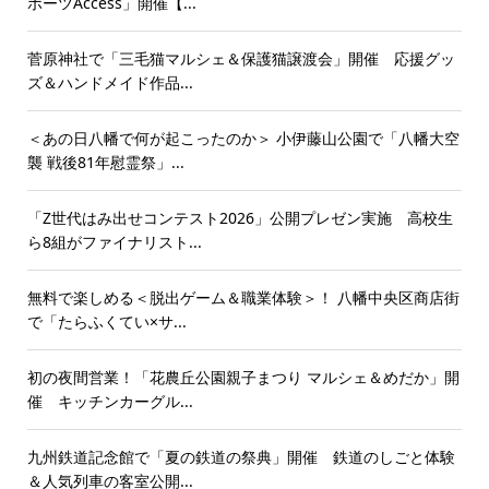
ポーツAccess」開催【...
菅原神社で「三毛猫マルシェ＆保護猫譲渡会」開催 応援グッ
ズ＆ハンドメイド作品...
＜あの日八幡で何が起こったのか＞ 小伊藤山公園で「八幡大空
襲 戦後81年慰霊祭」...
「Z世代はみ出せコンテスト2026」公開プレゼン実施 高校生
ら8組がファイナリスト...
無料で楽しめる＜脱出ゲーム＆職業体験＞！ 八幡中央区商店街
で「たらふくてい×サ...
初の夜間営業！「花農丘公園親子まつり マルシェ＆めだか」開
催 キッチンカーグル...
九州鉄道記念館で「夏の鉄道の祭典」開催 鉄道のしごと体験
＆人気列車の客室公開...