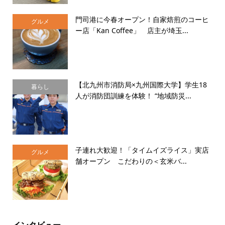
門司港に今春オープン！自家焙煎のコーヒ
グルメ
ー店「Kan Coffee」 店主が埼玉...
【北九州市消防局×九州国際大学】学生18
暮らし
人が消防団訓練を体験！ “地域防災...
子連れ大歓迎！「タイムイズライス」実店
グルメ
舗オープン こだわりの＜玄米バ...