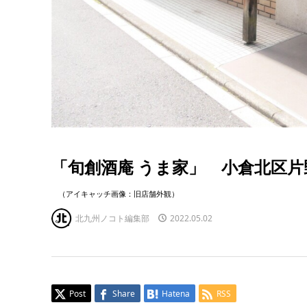
「旬創酒庵 うま家」 小倉北区
（アイキャッチ画像：旧店舗外観）
北九州ノコト編集部
2022.05.02
Post
Share
Hatena
RSS