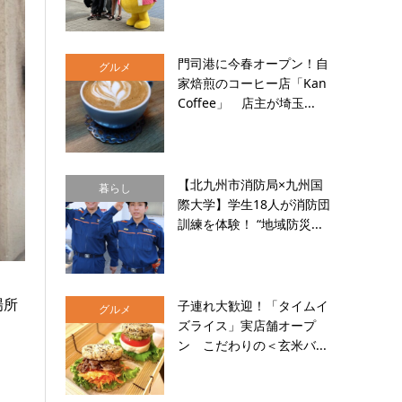
門司港に今春オープン！自
グルメ
家焙煎のコーヒー店「Kan
Coffee」 店主が埼玉...
【北九州市消防局×九州国
暮らし
際大学】学生18人が消防団
訓練を体験！ “地域防災...
場所
子連れ大歓迎！「タイムイ
グルメ
ズライス」実店舗オープ
ン こだわりの＜玄米バ...