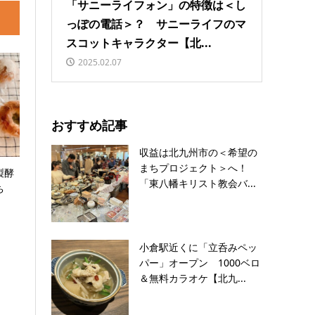
「サニーライフォン」の特徴は＜し
っぽの電話＞？ サニーライフのマ
スコットキャラクター【北...
2025.02.07
おすすめ記事
収益は北九州市の＜希望の
まちプロジェクト＞へ！
製酵
「東八幡キリスト教会バ...
ち
小倉駅近くに「立呑みペッ
パー」オープン 1000ベロ
＆無料カラオケ【北九...