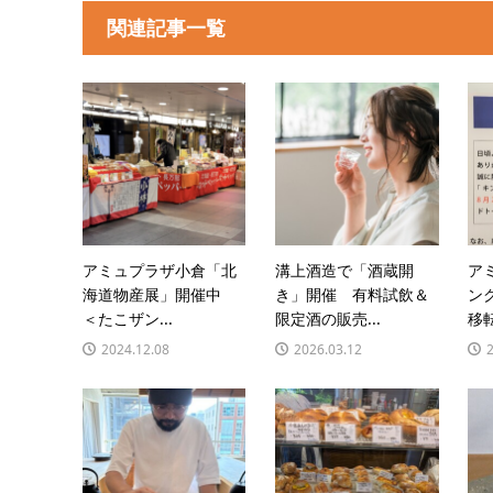
関連記事一覧
アミュプラザ小倉「北
溝上酒造で「酒蔵開
ア
海道物産展」開催中
き」開催 有料試飲＆
ン
＜たこザン...
限定酒の販売...
移転
2024.12.08
2026.03.12