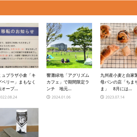
ミュプラザ小倉「キ
響灘緑地「アグリズム
九州産小麦と自家
グベリー」まもなく
カフェ」で期間限定ラ
母パンの店「ちま
オープ...
ンチ 地元...
ま」 8月には...
2022.08.24
2024.01.06
2023.07.14