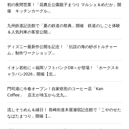
初の夜間営業！「花農丘公園親子まつり マルシェ＆めだか」開
催 キッチンカーグル...
九州鉄道記念館で「夏の鉄道の祭典」開催 鉄道のしごと体験
＆人気列車の客室公開...
ディズニー最新作公開を記念！ 「伝説の海の砂ボトルチャー
ム」制作ワークショップ...
イオン若松に＜福岡ソフトバンクOB＞が登場！ 「ホークスキ
ャラバン2026」開催【北...
門司港に今春オープン！自家焙煎のコーヒー店「Kan
Coffee」 店主が埼玉から北九...
流しそうめん＆縁日！ 長崎街道木屋瀬宿記念館で「こやのせた
なばたまつり」開催【...