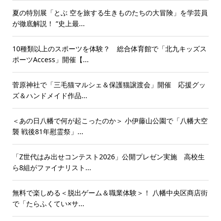
夏の特別展「とぶ 空を旅する生きものたちの大冒険」を学芸員
が徹底解説！ “史上最...
10種類以上のスポーツを体験？ 総合体育館で「北九キッズス
ポーツAccess」開催【...
菅原神社で「三毛猫マルシェ＆保護猫譲渡会」開催 応援グッ
ズ＆ハンドメイド作品...
＜あの日八幡で何が起こったのか＞ 小伊藤山公園で「八幡大空
襲 戦後81年慰霊祭」...
「Z世代はみ出せコンテスト2026」公開プレゼン実施 高校生
ら8組がファイナリスト...
無料で楽しめる＜脱出ゲーム＆職業体験＞！ 八幡中央区商店街
で「たらふくてい×サ...