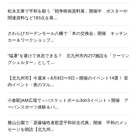
松永文庫で平和を願う「戦争映画資料展」開催中 ポスターや
関連資料など183点を展...
さわらびガーデンモール八幡で「本の交換会」開催 キッチン
カー＆ワークショップ...
“猛暑”を避けて休息できる？ 北九州市内257施設を「クーリン
グシェルター」として...
【北九州市】今週末＜8月8日〜9日＞開催のイベント14選！ 室
内イベント・夜のマル...
小倉駅JAM広場で＜バスケットボール3on3イベント＞開催 ア
ーバンスポーツ体験＆パ...
勝山公園で「原爆犠牲者慰霊平和祈念式典」開催 平和のメッ
セージを朗読【北九州...