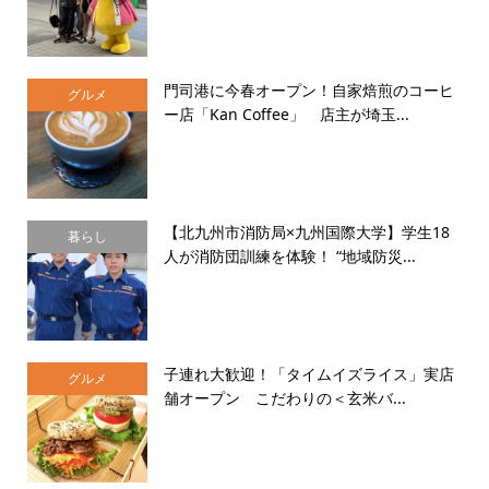
門司港に今春オープン！自家焙煎のコーヒ
グルメ
ー店「Kan Coffee」 店主が埼玉...
【北九州市消防局×九州国際大学】学生18
暮らし
人が消防団訓練を体験！ “地域防災...
子連れ大歓迎！「タイムイズライス」実店
グルメ
舗オープン こだわりの＜玄米バ...