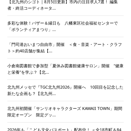
【北九州のシゴト｜8月5日更新】市内の注目求人7選！ 編集
者・終活コーディネータ...
多彩な体験！バザー＆縁日も 八幡東区社会福祉センターで
「ボランティアまつり」...
「門司港おいまつ自由市」開催 ＜食・音楽・アート・クラフ
ト＞約40店舗が集結【...
小倉南図書館で参加型「夏休み図書館健康サロン」開催 “健康
と栄養”を学ぶ？【北...
北九州メッセで『TGC北九州2026』開催へ 10回目を記念した
新たな企画も？【北九州...
北九州初開催「サンリオキャラクターズ KAWAII TOWN」期間
限定オープン 限定グッ...
2026年も「こども文化パスポート」配布中！ ＜全18市町＆84