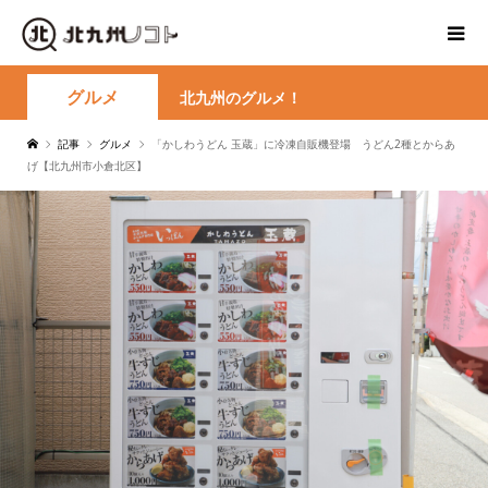
グルメ
北九州のグルメ！
記事
グルメ
「かしわうどん 玉蔵」に冷凍自販機登場 うどん2種とからあ
げ【北九州市小倉北区】