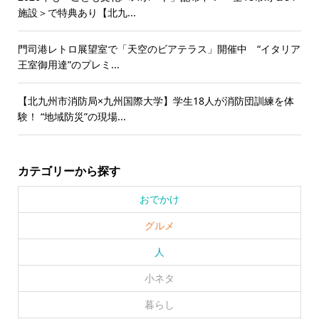
施設＞で特典あり【北九...
門司港レトロ展望室で「天空のビアテラス」開催中 “イタリア
王室御用達”のプレミ...
【北九州市消防局×九州国際大学】学生18人が消防団訓練を体
験！ “地域防災”の現場...
カテゴリーから探す
おでかけ
グルメ
人
小ネタ
暮らし