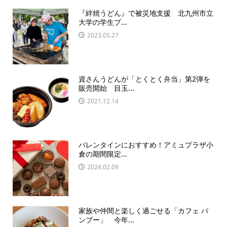
『絆焼うどん』で被災地支援 北九州市立
大学の学生プ...
2023.05.27
資さんうどんが「とくとく弁当」第2弾を
販売開始 目玉...
2021.12.14
バレンタインにおすすめ！アミュプラザ小
倉の期間限定...
2024.02.09
家族や仲間と楽しく過ごせる「カフェ バ
ンブー」 今年...