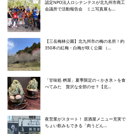
認定NPO法人ロシナンテスが北九州市商工
会議所で活動報告会 ミニ写真展も...
【三岳梅林公園】北九州市の梅の名所！約
350本の紅梅・白梅が咲く公園 （...
「甘味処 桝屋」夏季限定の＜かき氷＞を食
べてみた 贅沢な全部のせ？【北...
夜営業がスタート！ 居酒屋メニュー充実で
ちょい飲みもできる「肉うどん...