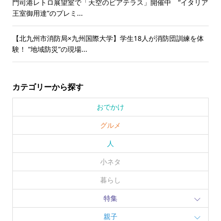
門司港レトロ展望室で「天空のビアテラス」開催中 “イタリア
王室御用達”のプレミ...
【北九州市消防局×九州国際大学】学生18人が消防団訓練を体
験！ “地域防災”の現場...
カテゴリーから探す
おでかけ
グルメ
人
小ネタ
暮らし
特集
親子