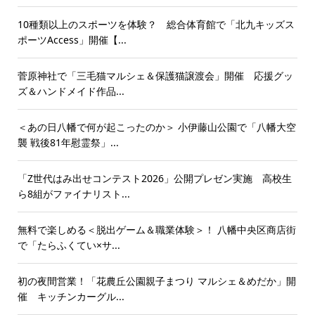
10種類以上のスポーツを体験？ 総合体育館で「北九キッズス
ポーツAccess」開催【...
菅原神社で「三毛猫マルシェ＆保護猫譲渡会」開催 応援グッ
ズ＆ハンドメイド作品...
＜あの日八幡で何が起こったのか＞ 小伊藤山公園で「八幡大空
襲 戦後81年慰霊祭」...
「Z世代はみ出せコンテスト2026」公開プレゼン実施 高校生
ら8組がファイナリスト...
無料で楽しめる＜脱出ゲーム＆職業体験＞！ 八幡中央区商店街
で「たらふくてい×サ...
初の夜間営業！「花農丘公園親子まつり マルシェ＆めだか」開
催 キッチンカーグル...