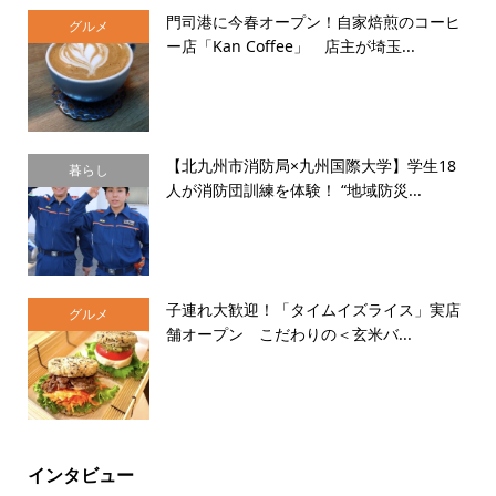
門司港に今春オープン！自家焙煎のコーヒ
グルメ
ー店「Kan Coffee」 店主が埼玉...
【北九州市消防局×九州国際大学】学生18
暮らし
人が消防団訓練を体験！ “地域防災...
子連れ大歓迎！「タイムイズライス」実店
グルメ
舗オープン こだわりの＜玄米バ...
インタビュー