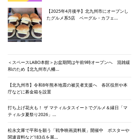
【2025年4月後半】北九州市にオープンし
たグルメ系5店 ベーグル・カフェ...
＜スペースLABO本館＞お盆期間は午前9時オープンへ 混雑緩
和のため【北九州市八幡...
【北九州市】令和8年熊本地震の被災者支援へ 各区役所や本
庁などに募金箱を設置
打ち上げ花火も！ ザ マティルタスイートでグルメ＆縁日「マ
ティルタ夏祭り2026」...
松永文庫で平和を願う「戦争映画資料展」開催中 ポスターや
関連資料など183点を展...