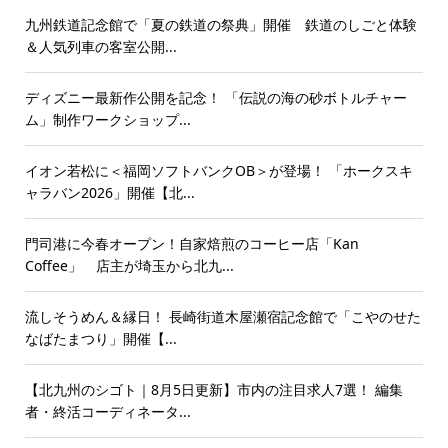
九州鉄道記念館で「夏の鉄道の祭典」開催 鉄道のしごと体験
＆人気列車の客室公開...
ディズニー最新作公開を記念！ 「伝説の海の砂ボトルチャー
ム」制作ワークショップ...
イオン若松に＜福岡ソフトバンクOB＞が登場！ 「ホークスキ
ャラバン2026」開催【北...
門司港に今春オープン！自家焙煎のコーヒー店「Kan
Coffee」 店主が埼玉から北九...
流しそうめん＆縁日！ 長崎街道木屋瀬宿記念館で「こやのせた
なばたまつり」開催【...
【北九州のシゴト｜8月5日更新】市内の注目求人7選！ 編集
者・終活コーディネータ...