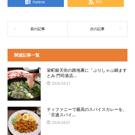
Hatena
RSS
関連記事一覧
栄町銀天街の路地裏に「ぶりしゃぶ鍋ます
とみ 門司港店...
2026.04.21
ティファニーで最高のスパイスカレーを。
「旦過スパイ...
2020.04.01