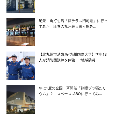
絶景！角打ち店「酒テラス門司港」に行っ
てみた 圧巻の九州最大級＜飲み...
【北九州市消防局×九州国際大学】学生18
人が消防団訓練を体験！ “地域防災...
年に1度の全国一斉開催「熟睡プラ寝たリ
ウム」？ スペースLABOに行ってみ...