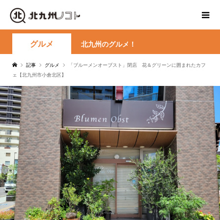
グルメ
北九州のグルメ！
記事
グルメ
「ブルーメンオーブスト」閉店 花＆グリーンに囲まれたカフ
ェ【北九州市小倉北区】