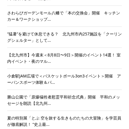
さわらびガーデンモール八幡で「本の交換会」開催 キッチン
カー＆ワークショップ...
“猛暑”を避けて休息できる？ 北九州市内257施設を「クーリン
グシェルター」として...
【北九州市】今週末＜8月8日〜9日＞開催のイベント14選！ 室
内イベント・夜のマル...
小倉駅JAM広場で＜バスケットボール3on3イベント＞開催 ア
ーバンスポーツ体験＆パ...
勝山公園で「原爆犠牲者慰霊平和祈念式典」開催 平和のメッ
セージを朗読【北九州...
夏の特別展「とぶ 空を旅する生きものたちの大冒険」を学芸員
が徹底解説！ “史上最...