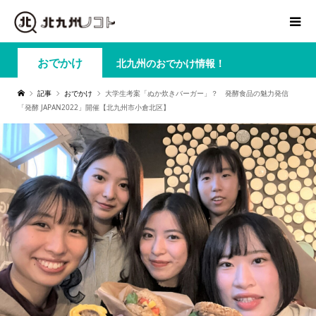
おでかけ
北九州のおでかけ情報！
記事
おでかけ
大学生考案「ぬか炊きバーガー」？ 発酵食品の魅力発信
「発酵 JAPAN2022」開催【北九州市小倉北区】