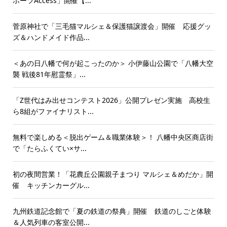
ポーツAccess」開催【...
菅原神社で「三毛猫マルシェ＆保護猫譲渡会」開催 応援グッ
ズ＆ハンドメイド作品...
＜あの日八幡で何が起こったのか＞ 小伊藤山公園で「八幡大空
襲 戦後81年慰霊祭」...
「Z世代はみ出せコンテスト2026」公開プレゼン実施 高校生
ら8組がファイナリスト...
無料で楽しめる＜脱出ゲーム＆職業体験＞！ 八幡中央区商店街
で「たらふくてい×サ...
初の夜間営業！「花農丘公園親子まつり マルシェ＆めだか」開
催 キッチンカーグル...
九州鉄道記念館で「夏の鉄道の祭典」開催 鉄道のしごと体験
＆人気列車の客室公開...