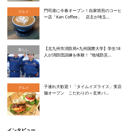
門司港に今春オープン！自家焙煎のコーヒ
グルメ
ー店「Kan Coffee」 店主が埼玉...
【北九州市消防局×九州国際大学】学生18
暮らし
人が消防団訓練を体験！ “地域防災...
子連れ大歓迎！「タイムイズライス」実店
グルメ
舗オープン こだわりの＜玄米バ...
インタビュー