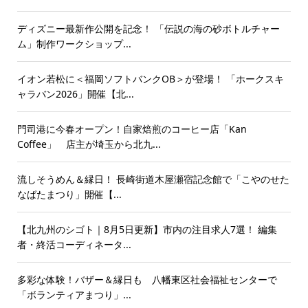
ディズニー最新作公開を記念！ 「伝説の海の砂ボトルチャー
ム」制作ワークショップ...
イオン若松に＜福岡ソフトバンクOB＞が登場！ 「ホークスキ
ャラバン2026」開催【北...
門司港に今春オープン！自家焙煎のコーヒー店「Kan
Coffee」 店主が埼玉から北九...
流しそうめん＆縁日！ 長崎街道木屋瀬宿記念館で「こやのせた
なばたまつり」開催【...
【北九州のシゴト｜8月5日更新】市内の注目求人7選！ 編集
者・終活コーディネータ...
多彩な体験！バザー＆縁日も 八幡東区社会福祉センターで
「ボランティアまつり」...