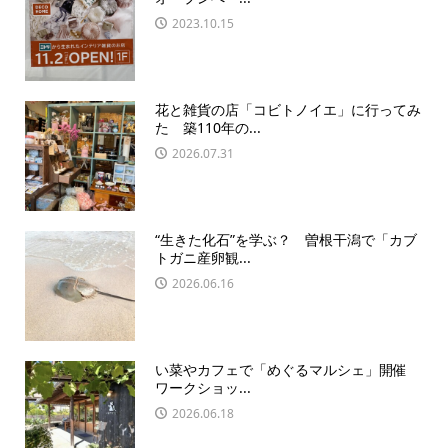
2023.10.15
花と雑貨の店「コビトノイエ」に行ってみ
た 築110年の...
2026.07.31
“生きた化石”を学ぶ？ 曽根干潟で「カブ
トガニ産卵観...
2026.06.16
い菜やカフェで「めぐるマルシェ」開催
ワークショッ...
2026.06.18