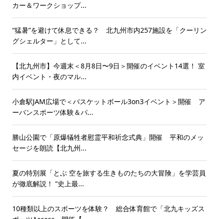
カー＆ワークショップ...
“猛暑”を避けて休息できる？ 北九州市内257施設を「クーリン
グシェルター」として...
【北九州市】今週末＜8月8日〜9日＞開催のイベント14選！ 室
内イベント・夜のマル...
小倉駅JAM広場で＜バスケットボール3on3イベント＞開催 ア
ーバンスポーツ体験＆パ...
勝山公園で「原爆犠牲者慰霊平和祈念式典」開催 平和のメッ
セージを朗読【北九州...
夏の特別展「とぶ 空を旅する生きものたちの大冒険」を学芸員
が徹底解説！ “史上最...
10種類以上のスポーツを体験？ 総合体育館で「北九キッズス