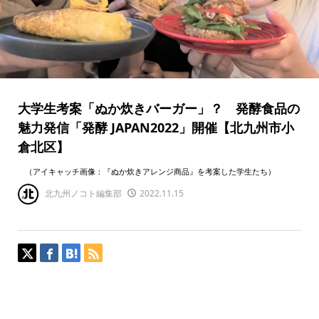
大学生考案「ぬか炊きバーガー」？ 発酵食品の
魅力発信「発酵 JAPAN2022」開催【北九州市小
倉北区】
（アイキャッチ画像：『ぬか炊きアレンジ商品』を考案した学生たち）
北九州ノコト編集部
2022.11.15