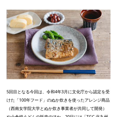
5回目となる今回は、令和4年3月に文化庁から認定を受
けた「
100年フード
」のぬか炊きを使ったアレンジ商品
（西南女学院大学とぬか炊き事業者が共同して開発）
や小倉焼うどんの販売のほか、20日には「
TGC 北九州