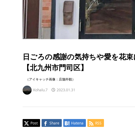
日ごろの感謝の気持ちや愛を花束
【北九州市門司区】
（アイキャッチ画像：店舗外観）
Kohalu.7
2023.01.31
Post
Share
Hatena
RSS