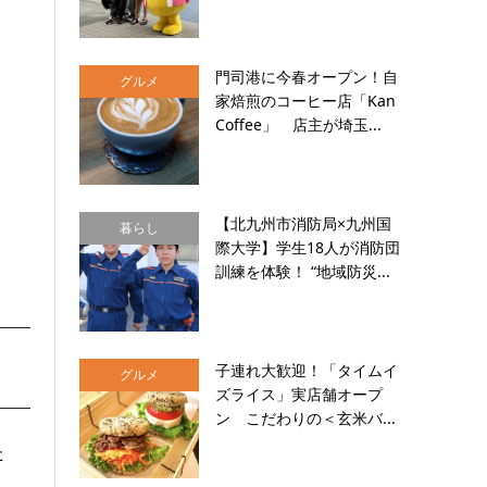
門司港に今春オープン！自
グルメ
家焙煎のコーヒー店「Kan
Coffee」 店主が埼玉...
【北九州市消防局×九州国
暮らし
際大学】学生18人が消防団
訓練を体験！ “地域防災...
子連れ大歓迎！「タイムイ
グルメ
ズライス」実店舗オープ
ン こだわりの＜玄米バ...
た