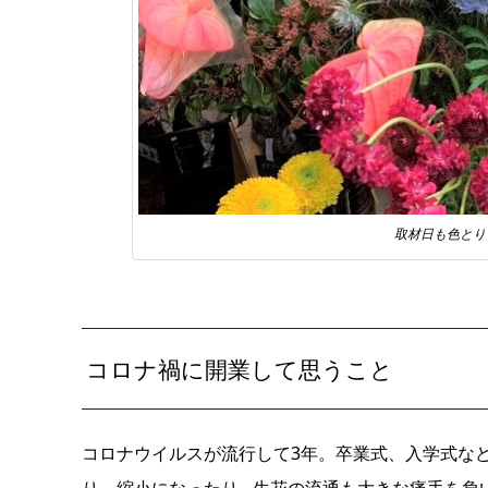
取材日も色とり
コロナ禍に開業して思うこと
コロナウイルスが流行して3年。卒業式、入学式な
り、縮小になったり…生花の流通も大きな痛手を負