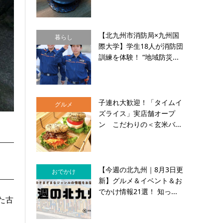
【北九州市消防局×九州国
暮らし
際大学】学生18人が消防団
訓練を体験！ “地域防災...
子連れ大歓迎！「タイムイ
グルメ
ズライス」実店舗オープ
ン こだわりの＜玄米バ...
【今週の北九州｜8月3日更
おでかけ
新】グルメ＆イベント＆お
でかけ情報21選！ 知っ...
た古