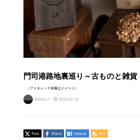
門司港路地裏巡り～古ものと雑貨
（アイキャッチ画像はイメージ）
Kohalu.7
2023.02.14
Post
Share
Hatena
RSS