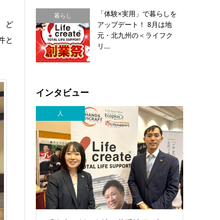
「体験×実用」で暮らしを
暮らし
、ど
アップデート！ 8月は地
元・北九州の＜ライフク
件と
リ...
インタビュー
人