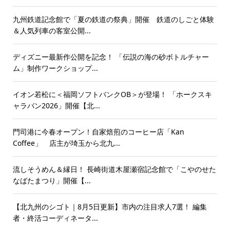
九州鉄道記念館で「夏の鉄道の祭典」開催 鉄道のしごと体験
＆人気列車の客室公開...
ディズニー最新作公開を記念！ 「伝説の海の砂ボトルチャー
ム」制作ワークショップ...
イオン若松に＜福岡ソフトバンクOB＞が登場！ 「ホークスキ
ャラバン2026」開催【北...
門司港に今春オープン！自家焙煎のコーヒー店「Kan
Coffee」 店主が埼玉から北九...
流しそうめん＆縁日！ 長崎街道木屋瀬宿記念館で「こやのせた
なばたまつり」開催【...
【北九州のシゴト｜8月5日更新】市内の注目求人7選！ 編集
者・終活コーディネータ...