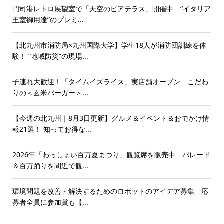
門司港レトロ展望室で「天空のビアテラス」開催中 “イタリア
王室御用達”のプレミ...
【北九州市消防局×九州国際大学】学生18人が消防団訓練を体
験！ “地域防災”の現場...
子連れ大歓迎！「タイムイズライス」実店舗オープン こだわ
りの＜玄米バーガー＞...
【今週の北九州｜8月3日更新】グルメ＆イベント＆おでかけ情
報21選！ 知ってお得な...
2026年「わっしょい百万夏まつり」観覧席を販売中 パレード
＆百万踊りを間近で観...
環境問題を改善・解決するためのロボットのアイデア募集 応
募者全員に参加賞も【...