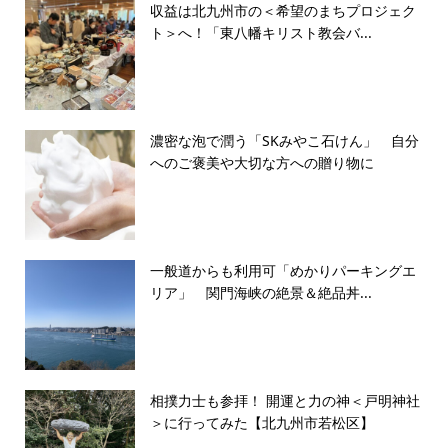
収益は北九州市の＜希望のまちプロジェク
ト＞へ！「東八幡キリスト教会バ...
濃密な泡で潤う「SKみやこ石けん」 自分
へのご褒美や大切な方への贈り物に
一般道からも利用可「めかりパーキングエ
リア」 関門海峡の絶景＆絶品丼...
相撲力士も参拝！ 開運と力の神＜戸明神社
＞に行ってみた【北九州市若松区】