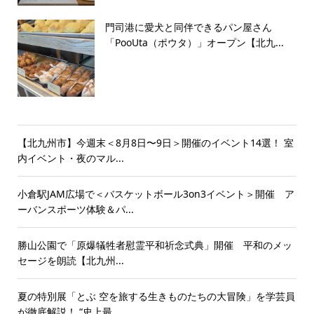
門司港に愛犬と同伴できるパン屋さん
「PooUta（ポウタ）」オープン【北九...
【北九州市】今週末＜8月8日〜9日＞開催のイベント14選！ 室
内イベント・夜のマル...
小倉駅JAM広場で＜バスケットボール3on3イベント＞開催 ア
ーバンスポーツ体験＆パ...
勝山公園で「原爆犠牲者慰霊平和祈念式典」開催 平和のメッ
セージを朗読【北九州...
夏の特別展「とぶ 空を旅する生きものたちの大冒険」を学芸員
が徹底解説！ “史上最...