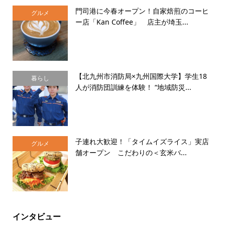
門司港に今春オープン！自家焙煎のコーヒ
グルメ
ー店「Kan Coffee」 店主が埼玉...
【北九州市消防局×九州国際大学】学生18
暮らし
人が消防団訓練を体験！ “地域防災...
子連れ大歓迎！「タイムイズライス」実店
グルメ
舗オープン こだわりの＜玄米バ...
インタビュー