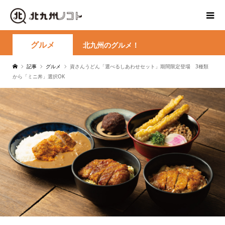
グルメ
北九州のグルメ！
記事
グルメ
資さんうどん「選べるしあわせセット」期間限定登場 3種類
から「ミニ丼」選択OK