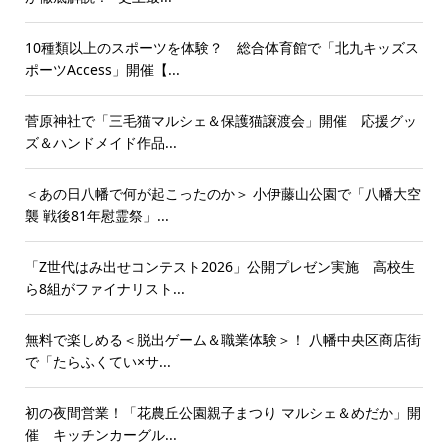
10種類以上のスポーツを体験？ 総合体育館で「北九キッズス
ポーツAccess」開催【...
菅原神社で「三毛猫マルシェ＆保護猫譲渡会」開催 応援グッ
ズ＆ハンドメイド作品...
＜あの日八幡で何が起こったのか＞ 小伊藤山公園で「八幡大空
襲 戦後81年慰霊祭」...
「Z世代はみ出せコンテスト2026」公開プレゼン実施 高校生
ら8組がファイナリスト...
無料で楽しめる＜脱出ゲーム＆職業体験＞！ 八幡中央区商店街
で「たらふくてい×サ...
初の夜間営業！「花農丘公園親子まつり マルシェ＆めだか」開
催 キッチンカーグル...