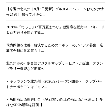
【今週の北九州｜8月3日更新】グルメ＆イベント＆おでかけ情
報21選！ 知ってお得な...
2026年「わっしょい百万夏まつり」観覧席を販売中 パレード
＆百万踊りを間近で観...
環境問題を改善・解決するためのロボットのアイデア募集 応
募者全員に参加賞も【...
北九州市の＜多言語デジタルマップサービス＞が誕生 スタン
プラリー機能など拡充へ
＜ギラヴァンツ北九州＞2026/27シーズン開幕へ クラブパー
トナーポケモンは「キマ...
＜魚町商店街振興組合＞が全国1万以上の商店街から選出！ 多
様なSDGs活動を評価【...