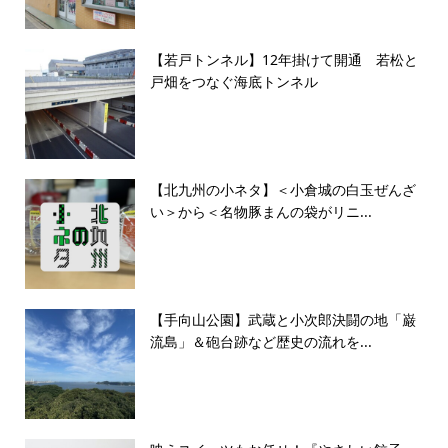
【若戸トンネル】12年掛けて開通 若松と
戸畑をつなぐ海底トンネル
【北九州の小ネタ】＜小倉城の白玉ぜんざ
い＞から＜名物豚まんの袋がリニ...
【手向山公園】武蔵と小次郎決闘の地「巌
流島」＆砲台跡など歴史の流れを...