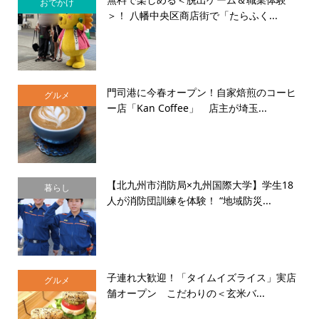
おでかけ
＞！ 八幡中央区商店街で「たらふく...
門司港に今春オープン！自家焙煎のコーヒ
グルメ
ー店「Kan Coffee」 店主が埼玉...
【北九州市消防局×九州国際大学】学生18
暮らし
人が消防団訓練を体験！ “地域防災...
子連れ大歓迎！「タイムイズライス」実店
グルメ
舗オープン こだわりの＜玄米バ...