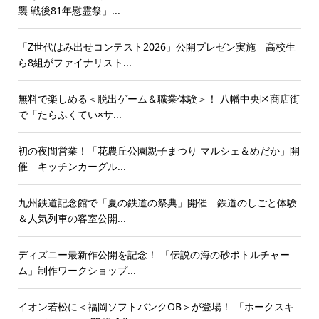
襲 戦後81年慰霊祭」...
「Z世代はみ出せコンテスト2026」公開プレゼン実施 高校生
ら8組がファイナリスト...
無料で楽しめる＜脱出ゲーム＆職業体験＞！ 八幡中央区商店街
で「たらふくてい×サ...
初の夜間営業！「花農丘公園親子まつり マルシェ＆めだか」開
催 キッチンカーグル...
九州鉄道記念館で「夏の鉄道の祭典」開催 鉄道のしごと体験
＆人気列車の客室公開...
ディズニー最新作公開を記念！ 「伝説の海の砂ボトルチャー
ム」制作ワークショップ...
イオン若松に＜福岡ソフトバンクOB＞が登場！ 「ホークスキ