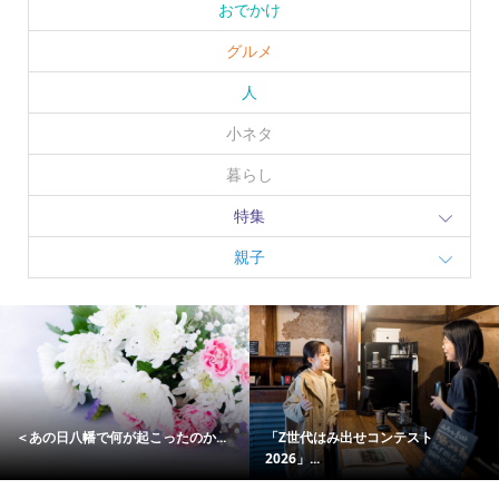
おでかけ
グルメ
人
小ネタ
暮らし
特集
親子
無料で楽しめる＜脱出ゲーム＆職...
初の夜間営業！「花農丘公園親子...