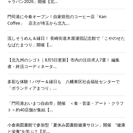
ャラバン2026」開催【北...
門司港に今春オープン！自家焙煎のコーヒー店「Kan
Coffee」 店主が埼玉から北九...
流しそうめん＆縁日！ 長崎街道木屋瀬宿記念館で「こやのせた
なばたまつり」開催【...
【北九州のシゴト｜8月5日更新】市内の注目求人7選！ 編集
者・終活コーディネータ...
多彩な体験！バザー＆縁日も 八幡東区社会福祉センターで
「ボランティアまつり」...
「門司港おいまつ自由市」開催 ＜食・音楽・アート・クラフ
ト＞約40店舗が集結【...
小倉南図書館で参加型「夏休み図書館健康サロン」開催 “健康
と栄養”を学ぶ？【北...