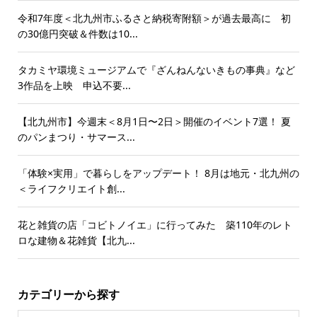
令和7年度＜北九州市ふるさと納税寄附額＞が過去最高に 初
の30億円突破＆件数は10...
タカミヤ環境ミュージアムで『ざんねんないきもの事典』など
3作品を上映 申込不要...
【北九州市】今週末＜8月1日〜2日＞開催のイベント7選！ 夏
のパンまつり・サマース...
「体験×実用」で暮らしをアップデート！ 8月は地元・北九州の
＜ライフクリエイト創...
花と雑貨の店「コビトノイエ」に行ってみた 築110年のレト
ロな建物＆花雑貨【北九...
カテゴリーから探す