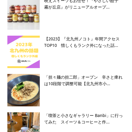
映えスイーツもお任せ！『やさしい餃子
霧が丘店』がリニューアルオープ...
【2023】『北九州ノコト』年間アクセス
TOP10 惜しくもランク外になった話...
「担々麺の担二郎」オープン 辛さと痺れ
は10段階で調整可能【北九州市小...
「喫茶と小さなギャラリー Banbi」に行っ
てみた スイーツ＆コーヒーと作...