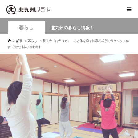
暮らし
北九州の暮らし情報！
記事
暮らし
長玄寺「お寺ヨガ」 心と体を癒す静寂の場所でリラックス体
験【北九州市小倉北区】