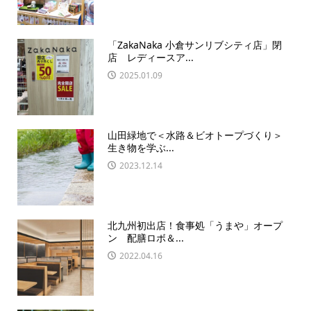
「ZakaNaka 小倉サンリブシティ店」閉
店 レディースア...
2025.01.09
山田緑地で＜水路＆ビオトープづくり＞
生き物を学ぶ...
2023.12.14
北九州初出店！食事処「うまや」オープ
ン 配膳ロボ＆...
2022.04.16