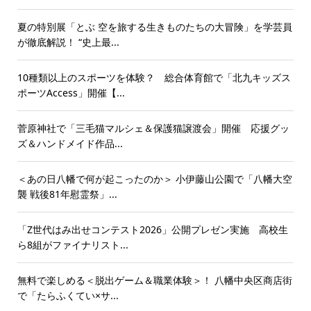
夏の特別展「とぶ 空を旅する生きものたちの大冒険」を学芸員
が徹底解説！ “史上最...
10種類以上のスポーツを体験？ 総合体育館で「北九キッズス
ポーツAccess」開催【...
菅原神社で「三毛猫マルシェ＆保護猫譲渡会」開催 応援グッ
ズ＆ハンドメイド作品...
＜あの日八幡で何が起こったのか＞ 小伊藤山公園で「八幡大空
襲 戦後81年慰霊祭」...
「Z世代はみ出せコンテスト2026」公開プレゼン実施 高校生
ら8組がファイナリスト...
無料で楽しめる＜脱出ゲーム＆職業体験＞！ 八幡中央区商店街
で「たらふくてい×サ...