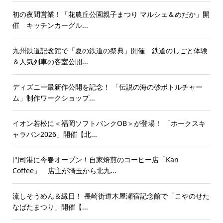
初の夜間営業！「花農丘公園親子まつり マルシェ＆めだか」開
催 キッチンカーグル...
九州鉄道記念館で「夏の鉄道の祭典」開催 鉄道のしごと体験
＆人気列車の客室公開...
ディズニー最新作公開を記念！ 「伝説の海の砂ボトルチャー
ム」制作ワークショップ...
イオン若松に＜福岡ソフトバンクOB＞が登場！ 「ホークスキ
ャラバン2026」開催【北...
門司港に今春オープン！自家焙煎のコーヒー店「Kan
Coffee」 店主が埼玉から北九...
流しそうめん＆縁日！ 長崎街道木屋瀬宿記念館で「こやのせた
なばたまつり」開催【...