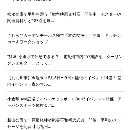
松永文庫で平和を願う「戦争映画資料展」開催中 ポスターや
関連資料など183点を展...
さわらびガーデンモール八幡で「本の交換会」開催 キッチン
カー＆ワークショップ...
“猛暑”を避けて休息できる？ 北九州市内257施設を「クーリン
グシェルター」として...
【北九州市】今週末＜8月8日〜9日＞開催のイベント14選！ 室
内イベント・夜のマル...
小倉駅JAM広場で＜バスケットボール3on3イベント＞開催 ア
ーバンスポーツ体験＆パ...
勝山公園で「原爆犠牲者慰霊平和祈念式典」開催 平和のメッ
セージを朗読【北九州...