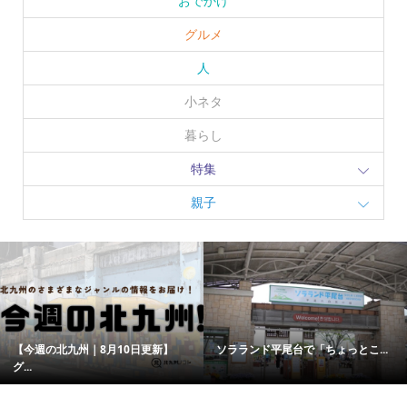
おでかけ
グルメ
人
小ネタ
暮らし
特集
親子
【今週の北九州｜8月10日更新】
ソラランド平尾台で「ちょっとこ...
グ...