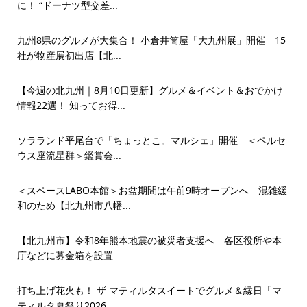
に！ “ドーナツ型交差...
九州8県のグルメが大集合！ 小倉井筒屋「大九州展」開催 15
社が物産展初出店【北...
【今週の北九州｜8月10日更新】グルメ＆イベント＆おでかけ
情報22選！ 知ってお得...
ソラランド平尾台で「ちょっとこ。マルシェ」開催 ＜ペルセ
ウス座流星群＞鑑賞会...
＜スペースLABO本館＞お盆期間は午前9時オープンへ 混雑緩
和のため【北九州市八幡...
【北九州市】令和8年熊本地震の被災者支援へ 各区役所や本
庁などに募金箱を設置
打ち上げ花火も！ ザ マティルタスイートでグルメ＆縁日「マ
ティルタ夏祭り2026」...