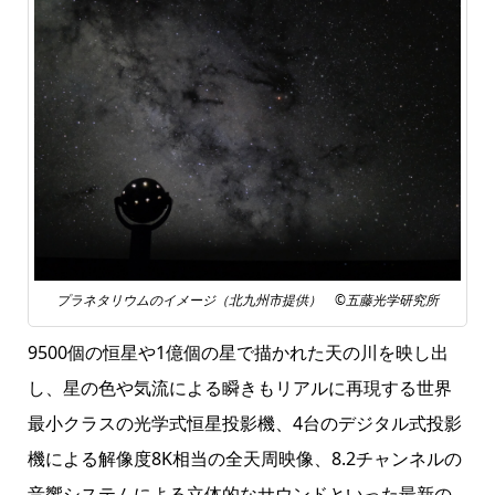
プラネタリウムのイメージ（北九州市提供） ©五藤光学研究所
9500個の恒星や1億個の星で描かれた天の川を映し出
し、星の色や気流による瞬きもリアルに再現する世界
最小クラスの光学式恒星投影機、4台のデジタル式投影
機による解像度8K相当の全天周映像、8.2チャンネルの
音響システムによる立体的なサウンドといった最新の