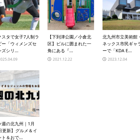
クスタで女子7人制ラ
【下到津公園／小倉北
北九州市立美術館
ビー「ウィメンズセ
区】ビルに囲まれた一
ネックス市民ギャ
ズシリ...
角にある『...
ーで「KDA E...
2025.04.09
2021.12.22
2023.12.04
今週の北九州｜1月
7日更新】グルメ＆イ
ト＆おで...