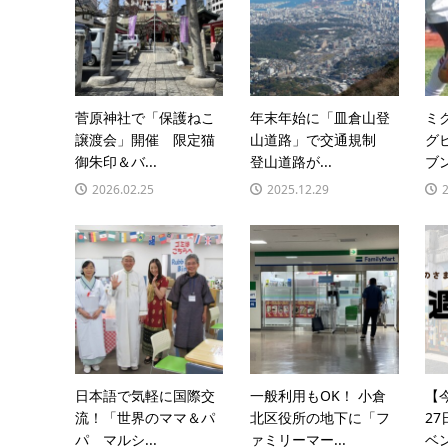
菅原神社で「保護ねこ
年末年始に「皿倉山登
ミ
譲渡会」開催 限定猫
山道路」で交通規制
グ
御朱印＆バ...
登山道路が...
ブン
2026.02.25
2025.12.29
日本語で気軽に国際交
一般利用もOK！ 小倉
【
流！「世界のママ＆パ
北区役所の地下に「フ
2
パ マルシ...
ァミリーマー...
ベン