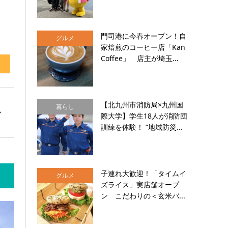
門司港に今春オープン！自
グルメ
家焙煎のコーヒー店「Kan
Coffee」 店主が埼玉...
【北九州市消防局×九州国
暮らし
際大学】学生18人が消防団
訓練を体験！ “地域防災...
子連れ大歓迎！「タイムイ
グルメ
ズライス」実店舗オープ
ン こだわりの＜玄米バ...