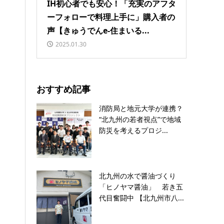
IH初心者でも安心！「充実のアフタ
ーフォローで料理上手に」購入者の
声【きゅうでんe-住まいる...
2025.01.30
おすすめ記事
消防局と地元大学が連携？
“北九州の若者視点”で地域
防災を考えるプロジ...
北九州の水で醤油づくり
「ヒノヤマ醤油」 若き五
代目奮闘中 【北九州市八...