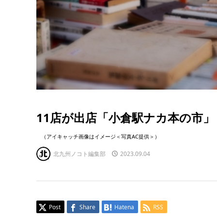
11店が出店「小倉駅ナカ本の市」
（アイキャッチ画像はイメージ＜写真AC提供＞）
北九州ノコト編集部
2023.09.04
Post
Share
Hatena
RSS