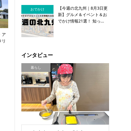
【今週の北九州｜8月3日更
おでかけ
新】グルメ＆イベント＆お
でかけ情報21選！ 知っ...
・ア
ラリ
インタビュー
暮らし