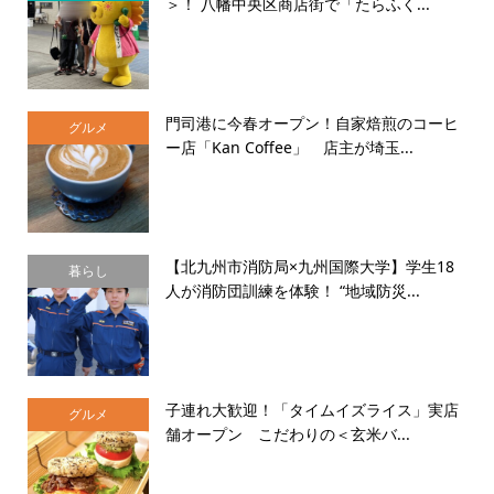
＞！ 八幡中央区商店街で「たらふく...
門司港に今春オープン！自家焙煎のコーヒ
グルメ
ー店「Kan Coffee」 店主が埼玉...
【北九州市消防局×九州国際大学】学生18
暮らし
人が消防団訓練を体験！ “地域防災...
子連れ大歓迎！「タイムイズライス」実店
グルメ
舗オープン こだわりの＜玄米バ...