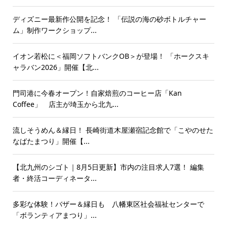
ディズニー最新作公開を記念！ 「伝説の海の砂ボトルチャー
ム」制作ワークショップ...
イオン若松に＜福岡ソフトバンクOB＞が登場！ 「ホークスキ
ャラバン2026」開催【北...
門司港に今春オープン！自家焙煎のコーヒー店「Kan
Coffee」 店主が埼玉から北九...
流しそうめん＆縁日！ 長崎街道木屋瀬宿記念館で「こやのせた
なばたまつり」開催【...
【北九州のシゴト｜8月5日更新】市内の注目求人7選！ 編集
者・終活コーディネータ...
多彩な体験！バザー＆縁日も 八幡東区社会福祉センターで
「ボランティアまつり」...