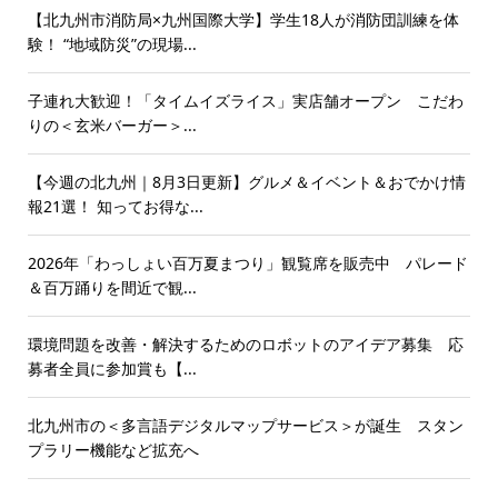
【北九州市消防局×九州国際大学】学生18人が消防団訓練を体
験！ “地域防災”の現場...
子連れ大歓迎！「タイムイズライス」実店舗オープン こだわ
りの＜玄米バーガー＞...
【今週の北九州｜8月3日更新】グルメ＆イベント＆おでかけ情
報21選！ 知ってお得な...
2026年「わっしょい百万夏まつり」観覧席を販売中 パレード
＆百万踊りを間近で観...
環境問題を改善・解決するためのロボットのアイデア募集 応
募者全員に参加賞も【...
北九州市の＜多言語デジタルマップサービス＞が誕生 スタン
プラリー機能など拡充へ