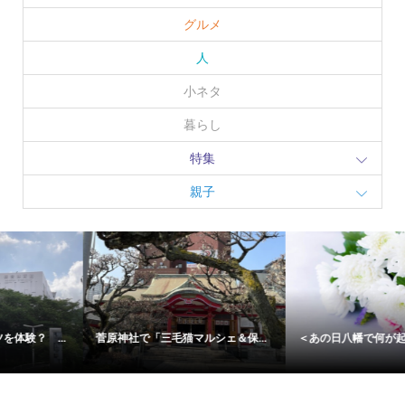
グルメ
人
小ネタ
暮らし
特集
親子
＜あの日八幡で何が起こったのか...
「Z世代はみ出せコンテスト
2026」...