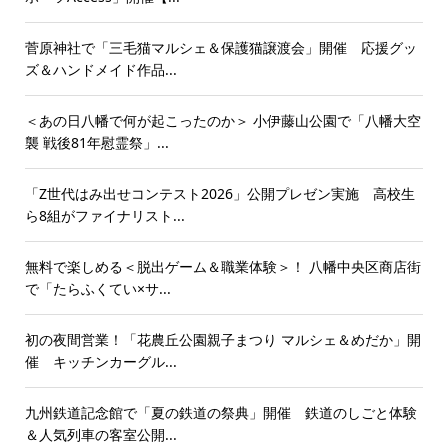
菅原神社で「三毛猫マルシェ＆保護猫譲渡会」開催 応援グッ
ズ＆ハンドメイド作品...
＜あの日八幡で何が起こったのか＞ 小伊藤山公園で「八幡大空
襲 戦後81年慰霊祭」...
「Z世代はみ出せコンテスト2026」公開プレゼン実施 高校生
ら8組がファイナリスト...
無料で楽しめる＜脱出ゲーム＆職業体験＞！ 八幡中央区商店街
で「たらふくてい×サ...
初の夜間営業！「花農丘公園親子まつり マルシェ＆めだか」開
催 キッチンカーグル...
九州鉄道記念館で「夏の鉄道の祭典」開催 鉄道のしごと体験
＆人気列車の客室公開...