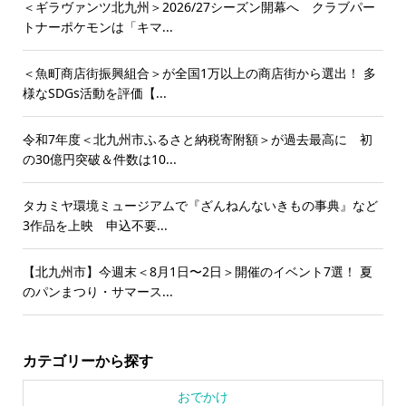
＜ギラヴァンツ北九州＞2026/27シーズン開幕へ クラブパー
トナーポケモンは「キマ...
＜魚町商店街振興組合＞が全国1万以上の商店街から選出！ 多
様なSDGs活動を評価【...
令和7年度＜北九州市ふるさと納税寄附額＞が過去最高に 初
の30億円突破＆件数は10...
タカミヤ環境ミュージアムで『ざんねんないきもの事典』など
3作品を上映 申込不要...
【北九州市】今週末＜8月1日〜2日＞開催のイベント7選！ 夏
のパンまつり・サマース...
カテゴリーから探す
おでかけ