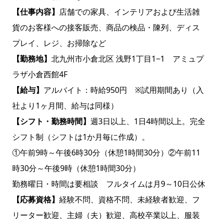
【仕事内容】
店舗での家具、インテリアおよび生活雑
貨のお客様への接客販売、商品の検品・陳列、ディス
プレイ、レジ、お掃除など
【勤務地】
北九州市小倉北区 浅野1丁目1−1 アミュプ
ラザ小倉西館4F
【給与】
アルバイト：時給950円 ※試用期間あり（入
社より1ヶ月間、給与は同様）
【シフト・勤務時間】
週3日以上、1日4時間以上。完全
シフト制（シフトは1か月毎に作成）。
①午前9時～午後6時30分（休憩1時間30分）②午前11
時30分～午後9時（休憩1時間30分）
勤務曜日・時間は要相談 フルタイムは月9～10日公休
【応募資格】
経験不問、資格不問、未経験者歓迎、フ
リーター歓迎、主婦（夫）歓迎、高校卒業以上、服装