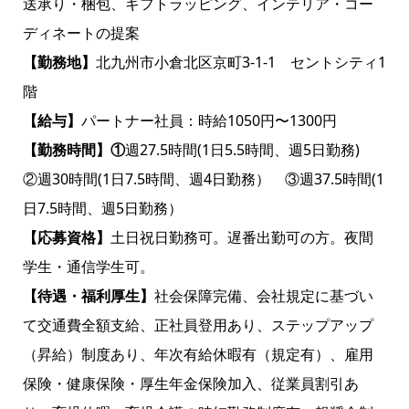
送承り・梱包、ギフトラッピング、インテリア・コー
ディネートの提案
【勤務地】
北九州市小倉北区京町3-1-1 セントシティ1
階
【給与】
パートナー社員：時給1050円〜1300円
【勤務時間】①
週27.5時間(1日5.5時間、週5日勤務)
②週30時間(1日7.5時間、週4日勤務） ③週37.5時間(1
日7.5時間、週5日勤務）
【応募資格】
土日祝日勤務可。遅番出勤可の方。夜間
学生・通信学生可。
【待遇・福利厚生】
社会保障完備、会社規定に基づい
て交通費全額支給、正社員登用あり、ステップアップ
（昇給）制度あり、年次有給休暇有（規定有）、雇用
保険・健康保険・厚生年金保険加入、従業員割引あ