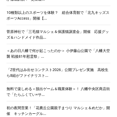
10種類以上のスポーツを体験？ 総合体育館で「北九キッズス
ポーツAccess」開催【...
菅原神社で「三毛猫マルシェ＆保護猫譲渡会」開催 応援グッ
ズ＆ハンドメイド作品...
＜あの日八幡で何が起こったのか＞ 小伊藤山公園で「八幡大空
襲 戦後81年慰霊祭」...
「Z世代はみ出せコンテスト2026」公開プレゼン実施 高校生
ら8組がファイナリスト...
無料で楽しめる＜脱出ゲーム＆職業体験＞！ 八幡中央区商店街
で「たらふくてい×サ...
初の夜間営業！「花農丘公園親子まつり マルシェ＆めだか」開
催 キッチンカーグル...