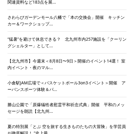
関連資料など183点を展...
さわらびガーデンモール八幡で「本の交換会」開催 キッチン
カー＆ワークショップ...
“猛暑”を避けて休息できる？ 北九州市内257施設を「クーリン
グシェルター」として...
【北九州市】今週末＜8月8日〜9日＞開催のイベント14選！ 室
内イベント・夜のマル...
小倉駅JAM広場で＜バスケットボール3on3イベント＞開催 ア
ーバンスポーツ体験＆パ...
勝山公園で「原爆犠牲者慰霊平和祈念式典」開催 平和のメッ
セージを朗読【北九州...
夏の特別展「とぶ 空を旅する生きものたちの大冒険」を学芸員
が徹底解説！ “史上最...