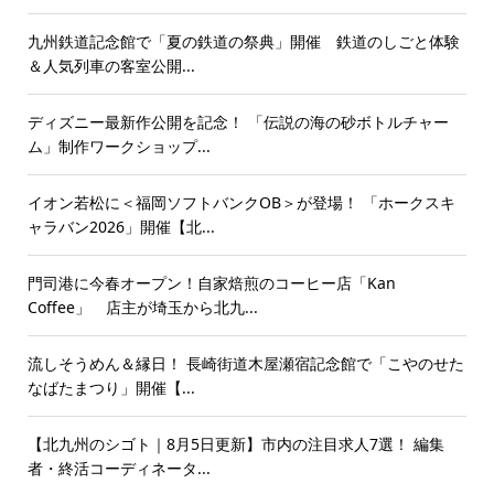
九州鉄道記念館で「夏の鉄道の祭典」開催 鉄道のしごと体験
＆人気列車の客室公開...
ディズニー最新作公開を記念！ 「伝説の海の砂ボトルチャー
ム」制作ワークショップ...
イオン若松に＜福岡ソフトバンクOB＞が登場！ 「ホークスキ
ャラバン2026」開催【北...
門司港に今春オープン！自家焙煎のコーヒー店「Kan
Coffee」 店主が埼玉から北九...
流しそうめん＆縁日！ 長崎街道木屋瀬宿記念館で「こやのせた
なばたまつり」開催【...
【北九州のシゴト｜8月5日更新】市内の注目求人7選！ 編集
者・終活コーディネータ...