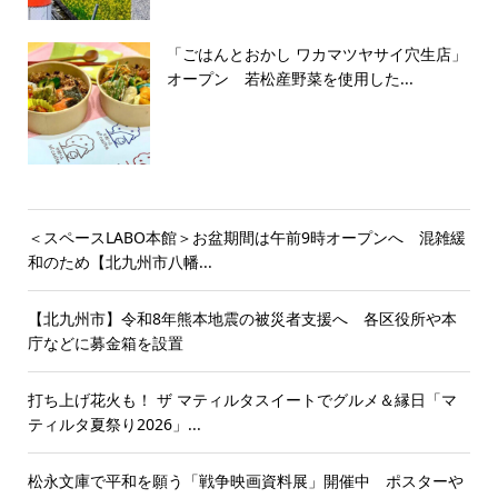
「ごはんとおかし ワカマツヤサイ穴生店」
オープン 若松産野菜を使用した...
＜スペースLABO本館＞お盆期間は午前9時オープンへ 混雑緩
和のため【北九州市八幡...
【北九州市】令和8年熊本地震の被災者支援へ 各区役所や本
庁などに募金箱を設置
打ち上げ花火も！ ザ マティルタスイートでグルメ＆縁日「マ
ティルタ夏祭り2026」...
松永文庫で平和を願う「戦争映画資料展」開催中 ポスターや