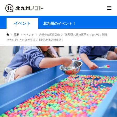
イベント
北九州のイベント！
記事
イベント
八幡中央区商店街で「第75回八幡東区子どもまつり」開催
巨大もぐらたたきが登場？【北九州市八幡東区】