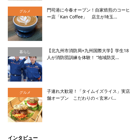
門司港に今春オープン！自家焙煎のコーヒ
グルメ
ー店「Kan Coffee」 店主が埼玉...
【北九州市消防局×九州国際大学】学生18
暮らし
人が消防団訓練を体験！ “地域防災...
子連れ大歓迎！「タイムイズライス」実店
グルメ
舗オープン こだわりの＜玄米バ...
インタビュー