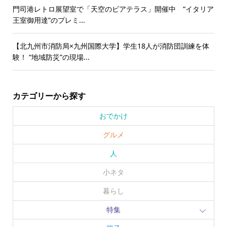
門司港レトロ展望室で「天空のビアテラス」開催中 “イタリア
王室御用達”のプレミ...
【北九州市消防局×九州国際大学】学生18人が消防団訓練を体
験！ “地域防災”の現場...
カテゴリーから探す
おでかけ
グルメ
人
小ネタ
暮らし
特集