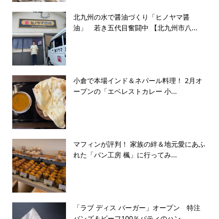
北九州の水で醤油づくり「ヒノヤマ醤
油」 若き五代目奮闘中 【北九州市八...
小倉で本場インド＆ネパール料理！ 2月オ
ープンの「エベレストカレー 小...
マフィンが評判！ 家族の絆＆地元愛にあふ
れた「パン工房 楓」に行ってみ...
「ラブ ディス バーガー」オープン 特注
バンズ＆ビーフ100％パティのハン...