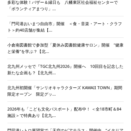
多彩な体験！バザー＆縁日も 八幡東区社会福祉センターで
「ボランティアまつり」...
「門司港おいまつ自由市」開催 ＜食・音楽・アート・クラフ
ト＞約40店舗が集結【...
小倉南図書館で参加型「夏休み図書館健康サロン」開催 “健康
と栄養”を学ぶ？【北...
北九州メッセで『TGC北九州2026』開催へ 10回目を記念した
新たな企画も？【北九州...
北九州初開催「サンリオキャラクターズ KAWAII TOWN」期間
限定オープン 限定グッ...
2026年も「こども文化パスポート」配布中！ ＜全18市町＆84
施設＞で特典あり【北九...
門司港レトロ展望室で「天空のビアテラス」開催中 “イタリア