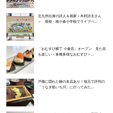
北九州出身の詩人＆画家＜木村詩太さん
＞ 母校・南小倉小学校でライブペ...
「おむすび横丁 小倉店」オープン 見た目
も楽しい＜多種多様なおむすび＞...
戸畑に隠れた鰻の名店あり！地元で評判の
「うなぎ処いち川」に行ってみた...