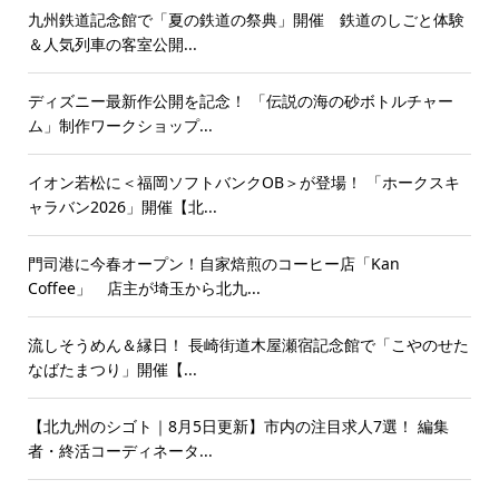
九州鉄道記念館で「夏の鉄道の祭典」開催 鉄道のしごと体験
＆人気列車の客室公開...
ディズニー最新作公開を記念！ 「伝説の海の砂ボトルチャー
ム」制作ワークショップ...
イオン若松に＜福岡ソフトバンクOB＞が登場！ 「ホークスキ
ャラバン2026」開催【北...
門司港に今春オープン！自家焙煎のコーヒー店「Kan
Coffee」 店主が埼玉から北九...
流しそうめん＆縁日！ 長崎街道木屋瀬宿記念館で「こやのせた
なばたまつり」開催【...
【北九州のシゴト｜8月5日更新】市内の注目求人7選！ 編集
者・終活コーディネータ...