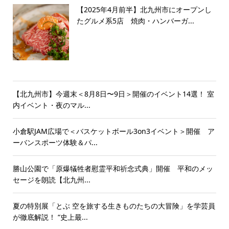
【2025年4月前半】北九州市にオープンし
たグルメ系5店 焼肉・ハンバーガ...
【北九州市】今週末＜8月8日〜9日＞開催のイベント14選！ 室
内イベント・夜のマル...
小倉駅JAM広場で＜バスケットボール3on3イベント＞開催 ア
ーバンスポーツ体験＆パ...
勝山公園で「原爆犠牲者慰霊平和祈念式典」開催 平和のメッ
セージを朗読【北九州...
夏の特別展「とぶ 空を旅する生きものたちの大冒険」を学芸員
が徹底解説！ “史上最...