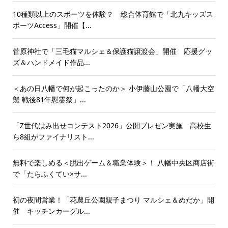
10種類以上のスポーツを体験？ 総合体育館で「北九キッズス
ポーツAccess」開催【...
菅原神社で「三毛猫マルシェ＆保護猫譲渡会」開催 応援グッ
ズ＆ハンドメイド作品...
＜あの日八幡で何が起こったのか＞ 小伊藤山公園で「八幡大空
襲 戦後81年慰霊祭」...
「Z世代はみ出せコンテスト2026」公開プレゼン実施 高校生
ら8組がファイナリスト...
無料で楽しめる＜脱出ゲーム＆職業体験＞！ 八幡中央区商店街
で「たらふくてい×サ...
初の夜間営業！「花農丘公園親子まつり マルシェ＆めだか」開
催 キッチンカーグル...