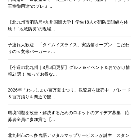
王室御用達”のプレミ...
【北九州市消防局×九州国際大学】学生18人が消防団訓練を体
験！ “地域防災”の現場...
子連れ大歓迎！「タイムイズライス」実店舗オープン こだわ
りの＜玄米バーガー＞...
【今週の北九州｜8月3日更新】グルメ＆イベント＆おでかけ情
報21選！ 知ってお得な...
2026年「わっしょい百万夏まつり」観覧席を販売中 パレード
＆百万踊りを間近で観...
環境問題を改善・解決するためのロボットのアイデア募集 応
募者全員に参加賞も【...
北九州市の＜多言語デジタルマップサービス＞が誕生 スタン