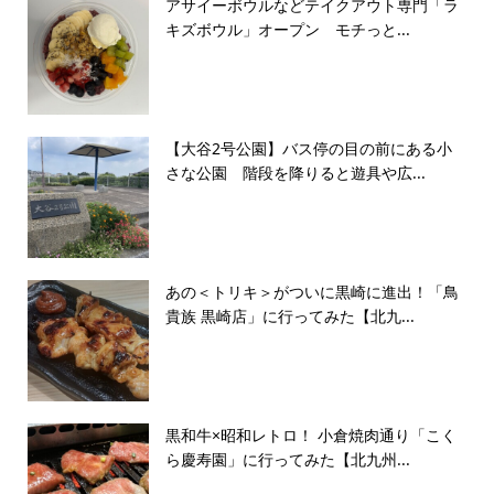
アサイーボウルなどテイクアウト専門「ラ
キズボウル」オープン モチっと...
【大谷2号公園】バス停の目の前にある小
さな公園 階段を降りると遊具や広...
あの＜トリキ＞がついに黒崎に進出！「鳥
貴族 黒崎店」に行ってみた【北九...
黒和牛×昭和レトロ！ 小倉焼肉通り「こく
ら慶寿園」に行ってみた【北九州...