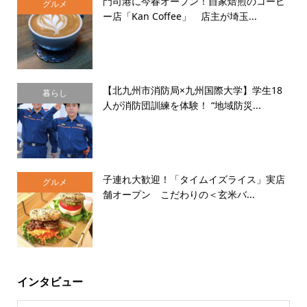
門司港に今春オープン！自家焙煎のコーヒ
グルメ
ー店「Kan Coffee」 店主が埼玉...
【北九州市消防局×九州国際大学】学生18
暮らし
人が消防団訓練を体験！ “地域防災...
子連れ大歓迎！「タイムイズライス」実店
グルメ
舗オープン こだわりの＜玄米バ...
インタビュー