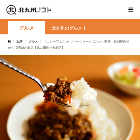
グルメ
北九州のグルメ！
記事
グルメ
「カレーフェス in リバーウォーク北九州」開催 福岡県内外
から13店舗が出店【北九州市小倉北区】