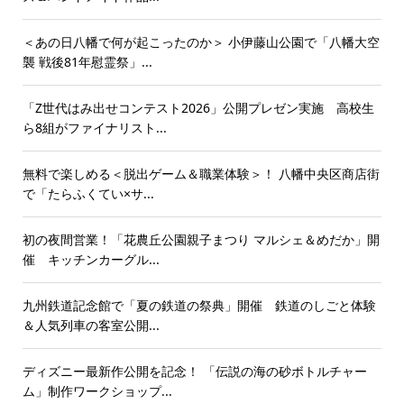
＜あの日八幡で何が起こったのか＞ 小伊藤山公園で「八幡大空
襲 戦後81年慰霊祭」...
「Z世代はみ出せコンテスト2026」公開プレゼン実施 高校生
ら8組がファイナリスト...
無料で楽しめる＜脱出ゲーム＆職業体験＞！ 八幡中央区商店街
で「たらふくてい×サ...
初の夜間営業！「花農丘公園親子まつり マルシェ＆めだか」開
催 キッチンカーグル...
九州鉄道記念館で「夏の鉄道の祭典」開催 鉄道のしごと体験
＆人気列車の客室公開...
ディズニー最新作公開を記念！ 「伝説の海の砂ボトルチャー
ム」制作ワークショップ...