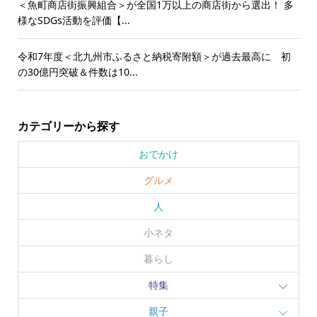
＜魚町商店街振興組合＞が全国1万以上の商店街から選出！ 多
様なSDGs活動を評価【...
令和7年度＜北九州市ふるさと納税寄附額＞が過去最高に 初
の30億円突破＆件数は10...
カテゴリーから探す
おでかけ
グルメ
人
小ネタ
暮らし
特集
親子