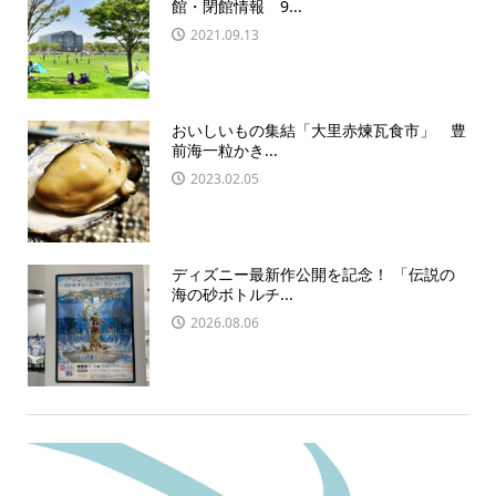
館・閉館情報 9...
2021.09.13
おいしいもの集結「大里赤煉瓦食市」 豊
前海一粒かき...
2023.02.05
ディズニー最新作公開を記念！ 「伝説の
海の砂ボトルチ...
2026.08.06