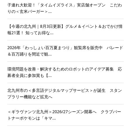
子連れ大歓迎！「タイムイズライス」実店舗オープン こだわ
りの＜玄米バーガー＞...
【今週の北九州｜8月3日更新】グルメ＆イベント＆おでかけ情
報21選！ 知ってお得な...
2026年「わっしょい百万夏まつり」観覧席を販売中 パレード
＆百万踊りを間近で観...
環境問題を改善・解決するためのロボットのアイデア募集 応
募者全員に参加賞も【...
北九州市の＜多言語デジタルマップサービス＞が誕生 スタン
プラリー機能など拡充へ
＜ギラヴァンツ北九州＞2026/27シーズン開幕へ クラブパー
トナーポケモンは「キマ...