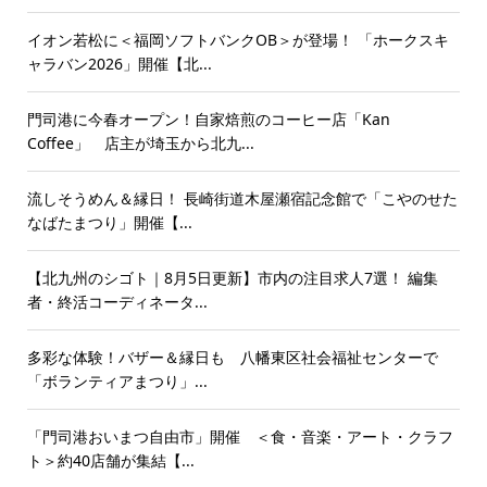
イオン若松に＜福岡ソフトバンクOB＞が登場！ 「ホークスキ
ャラバン2026」開催【北...
門司港に今春オープン！自家焙煎のコーヒー店「Kan
Coffee」 店主が埼玉から北九...
流しそうめん＆縁日！ 長崎街道木屋瀬宿記念館で「こやのせた
なばたまつり」開催【...
【北九州のシゴト｜8月5日更新】市内の注目求人7選！ 編集
者・終活コーディネータ...
多彩な体験！バザー＆縁日も 八幡東区社会福祉センターで
「ボランティアまつり」...
「門司港おいまつ自由市」開催 ＜食・音楽・アート・クラフ
ト＞約40店舗が集結【...