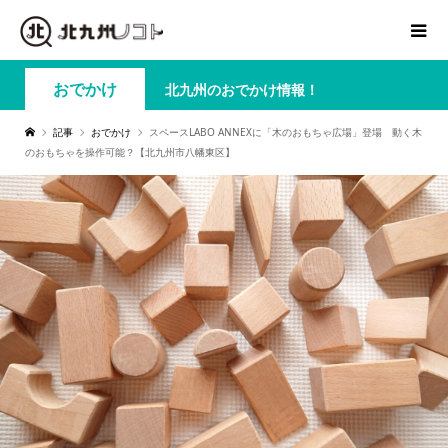
おでかけ
北九州のおでかけ情報！
記事
おでかけ
スペースLABO ANNEXに「木のおもちゃ広場」登場 動く木
のおもちゃを操作可能？【北九州市八幡東区】