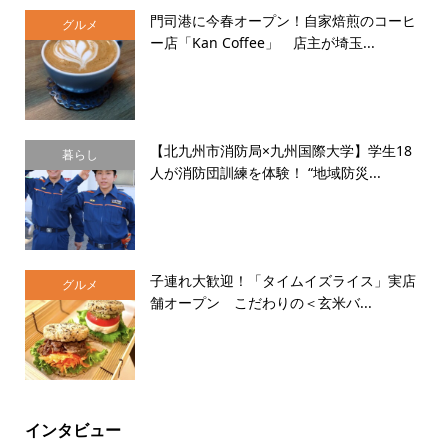
門司港に今春オープン！自家焙煎のコーヒ
グルメ
ー店「Kan Coffee」 店主が埼玉...
【北九州市消防局×九州国際大学】学生18
暮らし
人が消防団訓練を体験！ “地域防災...
子連れ大歓迎！「タイムイズライス」実店
グルメ
舗オープン こだわりの＜玄米バ...
インタビュー