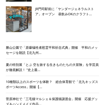
JR門司駅前に「ヤンダージェネラルスト
ア」オープン 昼飲みOKのクラフト...
勝山公園で「原爆犠牲者慰霊平和祈念式典」開催 平和のメッ
セージを朗読【北九州...
夏の特別展「とぶ 空を旅する生きものたちの大冒険」を学芸員
が徹底解説！ “史上最...
10種類以上のスポーツを体験？ 総合体育館で「北九キッズス
ポーツAccess」開催【...
菅原神社で「三毛猫マルシェ＆保護猫譲渡会」開催 応援グッ
ズ＆ハンドメイド作品...