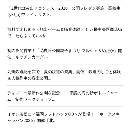
「Z世代はみ出せコンテスト2026」公開プレゼン実施 高校生
ら8組がファイナリスト...
無料で楽しめる＜脱出ゲーム＆職業体験＞！ 八幡中央区商店街
で「たらふくてい×サ...
初の夜間営業！「花農丘公園親子まつり マルシェ＆めだか」開
催 キッチンカーグル...
九州鉄道記念館で「夏の鉄道の祭典」開催 鉄道のしごと体験
＆人気列車の客室公開...
ディズニー最新作公開を記念！ 「伝説の海の砂ボトルチャー
ム」制作ワークショップ...
イオン若松に＜福岡ソフトバンクOB＞が登場！ 「ホークスキ
ャラバン2026」開催【北...