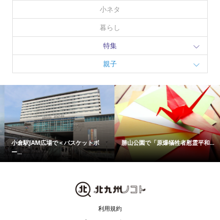
小ネタ
暮らし
特集
親子
小倉駅JAM広場で＜バスケットボ
勝山公園で「原爆犠牲者慰霊平和...
ー...
利用規約