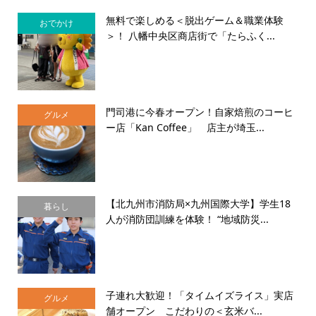
無料で楽しめる＜脱出ゲーム＆職業体験
おでかけ
＞！ 八幡中央区商店街で「たらふく...
門司港に今春オープン！自家焙煎のコーヒ
グルメ
ー店「Kan Coffee」 店主が埼玉...
【北九州市消防局×九州国際大学】学生18
暮らし
人が消防団訓練を体験！ “地域防災...
子連れ大歓迎！「タイムイズライス」実店
グルメ
舗オープン こだわりの＜玄米バ...