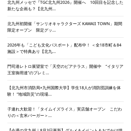
北九州メッセで『TGC北九州2026』開催へ 10回目を記念した
新たな企画も？【北九州...
北九州初開催「サンリオキャラクターズ KAWAII TOWN」期間
限定オープン 限定グッ...
2026年も「こども文化パスポート」配布中！ ＜全18市町＆84
施設＞で特典あり【北九...
門司港レトロ展望室で「天空のビアテラス」開催中 “イタリア
王室御用達”のプレミ...
【北九州市消防局×九州国際大学】学生18人が消防団訓練を体
験！ “地域防災”の現場...
子連れ大歓迎！「タイムイズライス」実店舗オープン こだわ
りの＜玄米バーガー＞...
【今週の北九州｜8月3日更新】グルメ＆イベント＆おでかけ情