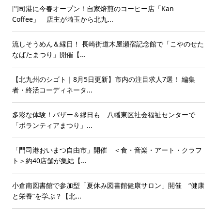
門司港に今春オープン！自家焙煎のコーヒー店「Kan
Coffee」 店主が埼玉から北九...
流しそうめん＆縁日！ 長崎街道木屋瀬宿記念館で「こやのせた
なばたまつり」開催【...
【北九州のシゴト｜8月5日更新】市内の注目求人7選！ 編集
者・終活コーディネータ...
多彩な体験！バザー＆縁日も 八幡東区社会福祉センターで
「ボランティアまつり」...
「門司港おいまつ自由市」開催 ＜食・音楽・アート・クラフ
ト＞約40店舗が集結【...
小倉南図書館で参加型「夏休み図書館健康サロン」開催 “健康
と栄養”を学ぶ？【北...