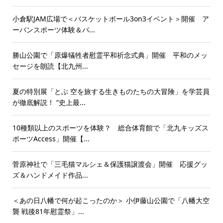
小倉駅JAM広場で＜バスケットボール3on3イベント＞開催 ア
ーバンスポーツ体験＆パ...
勝山公園で「原爆犠牲者慰霊平和祈念式典」開催 平和のメッ
セージを朗読【北九州...
夏の特別展「とぶ 空を旅する生きものたちの大冒険」を学芸員
が徹底解説！ “史上最...
10種類以上のスポーツを体験？ 総合体育館で「北九キッズス
ポーツAccess」開催【...
菅原神社で「三毛猫マルシェ＆保護猫譲渡会」開催 応援グッ
ズ＆ハンドメイド作品...
＜あの日八幡で何が起こったのか＞ 小伊藤山公園で「八幡大空
襲 戦後81年慰霊祭」...