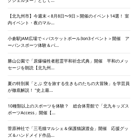
グシェルター」として...
【北九州市】今週末＜8月8日〜9日＞開催のイベント14選！ 室
内イベント・夜のマル...
小倉駅JAM広場で＜バスケットボール3on3イベント＞開催 ア
ーバンスポーツ体験＆パ...
勝山公園で「原爆犠牲者慰霊平和祈念式典」開催 平和のメッ
セージを朗読【北九州...
夏の特別展「とぶ 空を旅する生きものたちの大冒険」を学芸員
が徹底解説！ “史上最...
10種類以上のスポーツを体験？ 総合体育館で「北九キッズス
ポーツAccess」開催【...
菅原神社で「三毛猫マルシェ＆保護猫譲渡会」開催 応援グッ
ズ＆ハンドメイド作品...