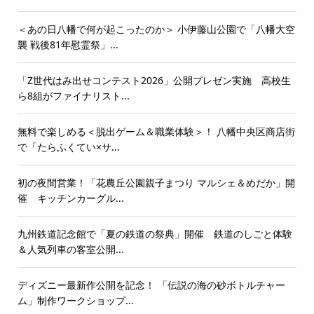
＜あの日八幡で何が起こったのか＞ 小伊藤山公園で「八幡大空
襲 戦後81年慰霊祭」...
「Z世代はみ出せコンテスト2026」公開プレゼン実施 高校生
ら8組がファイナリスト...
無料で楽しめる＜脱出ゲーム＆職業体験＞！ 八幡中央区商店街
で「たらふくてい×サ...
初の夜間営業！「花農丘公園親子まつり マルシェ＆めだか」開
催 キッチンカーグル...
九州鉄道記念館で「夏の鉄道の祭典」開催 鉄道のしごと体験
＆人気列車の客室公開...
ディズニー最新作公開を記念！ 「伝説の海の砂ボトルチャー
ム」制作ワークショップ...