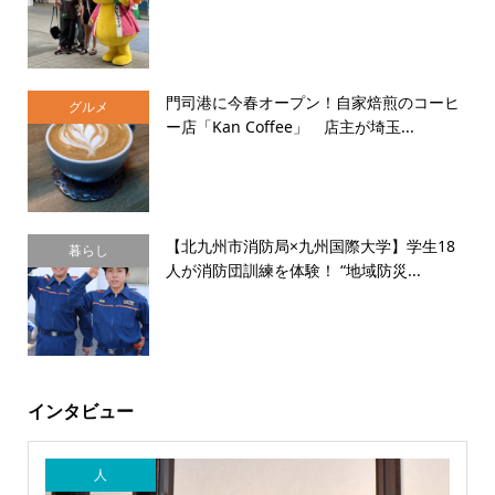
門司港に今春オープン！自家焙煎のコーヒ
グルメ
ー店「Kan Coffee」 店主が埼玉...
【北九州市消防局×九州国際大学】学生18
暮らし
人が消防団訓練を体験！ “地域防災...
インタビュー
人