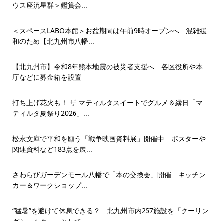
ウス座流星群＞鑑賞会...
＜スペースLABO本館＞お盆期間は午前9時オープンへ 混雑緩
和のため【北九州市八幡...
【北九州市】令和8年熊本地震の被災者支援へ 各区役所や本
庁などに募金箱を設置
打ち上げ花火も！ ザ マティルタスイートでグルメ＆縁日「マ
ティルタ夏祭り2026」...
松永文庫で平和を願う「戦争映画資料展」開催中 ポスターや
関連資料など183点を展...
さわらびガーデンモール八幡で「本の交換会」開催 キッチン
カー＆ワークショップ...
“猛暑”を避けて休息できる？ 北九州市内257施設を「クーリン