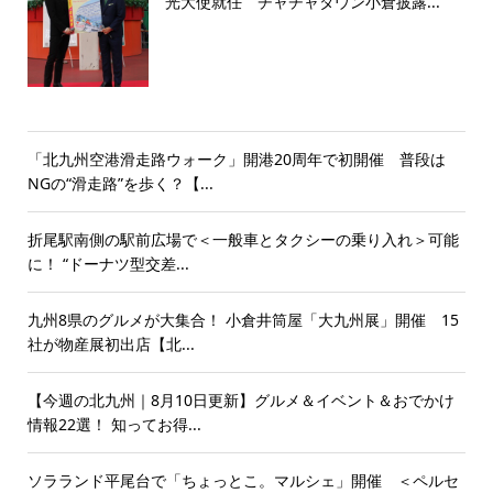
光大使就任 チャチャタウン小倉披露...
「北九州空港滑走路ウォーク」開港20周年で初開催 普段は
NGの“滑走路”を歩く？【...
折尾駅南側の駅前広場で＜一般車とタクシーの乗り入れ＞可能
に！ “ドーナツ型交差...
九州8県のグルメが大集合！ 小倉井筒屋「大九州展」開催 15
社が物産展初出店【北...
【今週の北九州｜8月10日更新】グルメ＆イベント＆おでかけ
情報22選！ 知ってお得...
ソラランド平尾台で「ちょっとこ。マルシェ」開催 ＜ペルセ