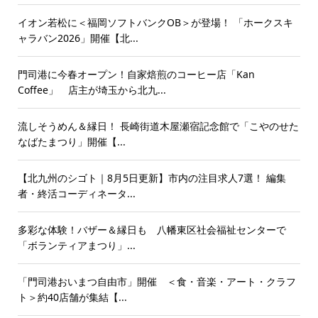
イオン若松に＜福岡ソフトバンクOB＞が登場！ 「ホークスキ
ャラバン2026」開催【北...
門司港に今春オープン！自家焙煎のコーヒー店「Kan
Coffee」 店主が埼玉から北九...
流しそうめん＆縁日！ 長崎街道木屋瀬宿記念館で「こやのせた
なばたまつり」開催【...
【北九州のシゴト｜8月5日更新】市内の注目求人7選！ 編集
者・終活コーディネータ...
多彩な体験！バザー＆縁日も 八幡東区社会福祉センターで
「ボランティアまつり」...
「門司港おいまつ自由市」開催 ＜食・音楽・アート・クラフ
ト＞約40店舗が集結【...