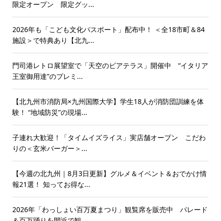
限定オープン 限定グッ...
2026年も「こども文化パスポート」配布中！ ＜全18市町＆84
施設＞で特典あり【北九...
門司港レトロ展望室で「天空のビアテラス」開催中 “イタリア
王室御用達”のプレミ...
【北九州市消防局×九州国際大学】学生18人が消防団訓練を体
験！ “地域防災”の現場...
子連れ大歓迎！「タイムイズライス」実店舗オープン こだわ
りの＜玄米バーガー＞...
【今週の北九州｜8月3日更新】グルメ＆イベント＆おでかけ情
報21選！ 知ってお得な...
2026年「わっしょい百万夏まつり」観覧席を販売中 パレード
＆百万踊りを間近で観...