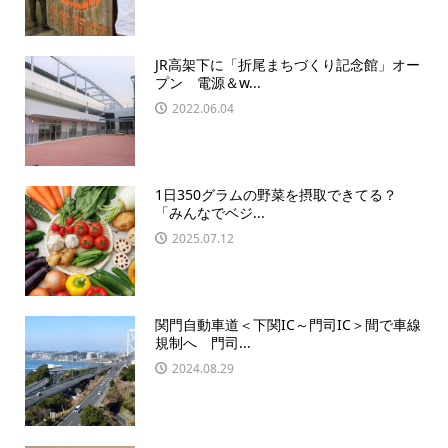
JR高架下に「折尾まちづくり記念館」オー
プン 電源＆w...
2022.06.04
1日350グラムの野菜を摂取できてる？
「みんなでベジ...
2025.07.12
関門自動車道＜下関IC～門司IC＞間で車線
規制へ 門司...
2024.08.29