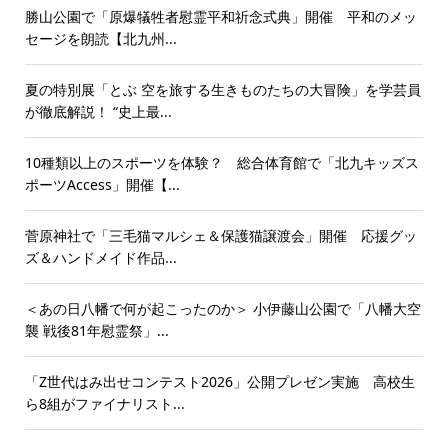
勝山公園で「原爆犠牲者慰霊平和祈念式典」開催 平和のメッ
セージを朗読【北九州...
夏の特別展「とぶ 空を旅する生きものたちの大冒険」を学芸員
が徹底解説！ “史上最...
10種類以上のスポーツを体験？ 総合体育館で「北九キッズス
ポーツAccess」開催【...
菅原神社で「三毛猫マルシェ＆保護猫譲渡会」開催 応援グッ
ズ＆ハンドメイド作品...
＜あの日八幡で何が起こったのか＞ 小伊藤山公園で「八幡大空
襲 戦後81年慰霊祭」...
「Z世代はみ出せコンテスト2026」公開プレゼン実施 高校生
ら8組がファイナリスト...