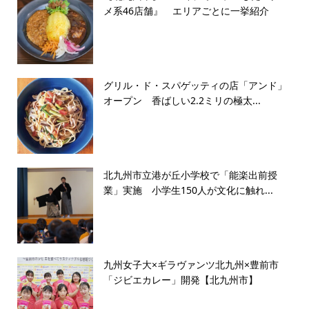
メ系46店舗』 エリアごとに一挙紹介
グリル・ド・スパゲッティの店「アンド」
オープン 香ばしい2.2ミリの極太...
北九州市立港が丘小学校で「能楽出前授
業」実施 小学生150人が文化に触れ...
九州女子大×ギラヴァンツ北九州×豊前市
「ジビエカレー」開発【北九州市】