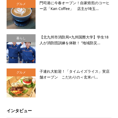
門司港に今春オープン！自家焙煎のコーヒ
グルメ
ー店「Kan Coffee」 店主が埼玉...
【北九州市消防局×九州国際大学】学生18
暮らし
人が消防団訓練を体験！ “地域防災...
子連れ大歓迎！「タイムイズライス」実店
グルメ
舗オープン こだわりの＜玄米バ...
インタビュー