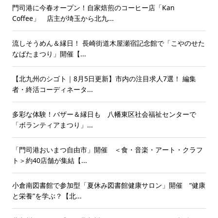
門司港に今春オープン！自家焙煎のコーヒー店「Kan
Coffee」 店主が埼玉から北九...
流しそうめん＆縁日！ 長崎街道木屋瀬宿記念館で「こやのせた
なばたまつり」開催【...
【北九州のシゴト｜8月5日更新】市内の注目求人7選！ 編集
者・終活コーディネータ...
多彩な体験！バザー＆縁日も 八幡東区社会福祉センターで
「ボランティアまつり」...
「門司港おいまつ自由市」開催 ＜食・音楽・アート・クラフ
ト＞約40店舗が集結【...
小倉南図書館で参加型「夏休み図書館健康サロン」開催 “健康
と栄養”を学ぶ？【北...