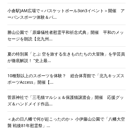
小倉駅JAM広場で＜バスケットボール3on3イベント＞開催 ア
ーバンスポーツ体験＆パ...
勝山公園で「原爆犠牲者慰霊平和祈念式典」開催 平和のメッ
セージを朗読【北九州...
夏の特別展「とぶ 空を旅する生きものたちの大冒険」を学芸員
が徹底解説！ “史上最...
10種類以上のスポーツを体験？ 総合体育館で「北九キッズス
ポーツAccess」開催【...
菅原神社で「三毛猫マルシェ＆保護猫譲渡会」開催 応援グッ
ズ＆ハンドメイド作品...
＜あの日八幡で何が起こったのか＞ 小伊藤山公園で「八幡大空
襲 戦後81年慰霊祭」...