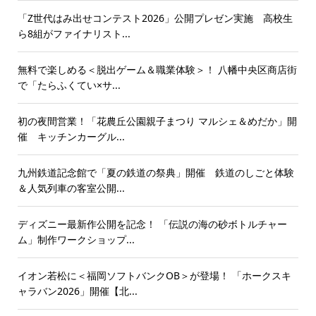
「Z世代はみ出せコンテスト2026」公開プレゼン実施 高校生
ら8組がファイナリスト...
無料で楽しめる＜脱出ゲーム＆職業体験＞！ 八幡中央区商店街
で「たらふくてい×サ...
初の夜間営業！「花農丘公園親子まつり マルシェ＆めだか」開
催 キッチンカーグル...
九州鉄道記念館で「夏の鉄道の祭典」開催 鉄道のしごと体験
＆人気列車の客室公開...
ディズニー最新作公開を記念！ 「伝説の海の砂ボトルチャー
ム」制作ワークショップ...
イオン若松に＜福岡ソフトバンクOB＞が登場！ 「ホークスキ
ャラバン2026」開催【北...