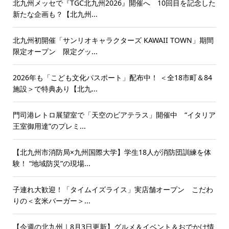
北九州メッセで『TGC北九州2026』開催へ 10回目を記念した
新たな企画も？【北九州...
北九州初開催「サンリオキャラクターズ KAWAII TOWN」期間
限定オープン 限定グッ...
2026年も「こども文化パスポート」配布中！ ＜全18市町＆84
施設＞で特典あり【北九...
門司港レトロ展望室で「天空のビアテラス」開催中 “イタリア
王室御用達”のプレミ...
【北九州市消防局×九州国際大学】学生18人が消防団訓練を体
験！ “地域防災”の現場...
子連れ大歓迎！「タイムイズライス」実店舗オープン こだわ
りの＜玄米バーガー＞...
【今週の北九州｜8月3日更新】グルメ＆イベント＆おでかけ情