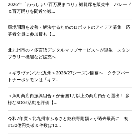
2026年「わっしょい百万夏まつり」観覧席を販売中 パレード
＆百万踊りを間近で観...
環境問題を改善・解決するためのロボットのアイデア募集 応
募者全員に参加賞も【...
北九州市の＜多言語デジタルマップサービス＞が誕生 スタン
プラリー機能など拡充へ
＜ギラヴァンツ北九州＞2026/27シーズン開幕へ クラブパー
トナーポケモンは「キマ...
＜魚町商店街振興組合＞が全国1万以上の商店街から選出！ 多
様なSDGs活動を評価【...
令和7年度＜北九州市ふるさと納税寄附額＞が過去最高に 初
の30億円突破＆件数は10...