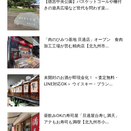
【徳吉中央公園】バスケットゴールや柵付
きの遊具広場など世代を問わず楽...
「肉のひみつ基地 旦過店」オープン 食肉
加工工場が営む精肉店【北九州市...
未開封のお酒が即現金化！ ＜査定無料・
LINE対応OK＞ ウイスキー・ブラン...
昼飲みOKの寿司屋「旦過屋台寿し満天」
アテもお寿司も満喫【北九州市小...