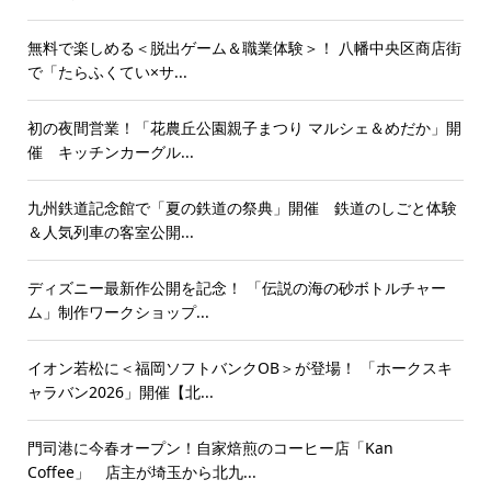
無料で楽しめる＜脱出ゲーム＆職業体験＞！ 八幡中央区商店街
で「たらふくてい×サ...
初の夜間営業！「花農丘公園親子まつり マルシェ＆めだか」開
催 キッチンカーグル...
九州鉄道記念館で「夏の鉄道の祭典」開催 鉄道のしごと体験
＆人気列車の客室公開...
ディズニー最新作公開を記念！ 「伝説の海の砂ボトルチャー
ム」制作ワークショップ...
イオン若松に＜福岡ソフトバンクOB＞が登場！ 「ホークスキ
ャラバン2026」開催【北...
門司港に今春オープン！自家焙煎のコーヒー店「Kan
Coffee」 店主が埼玉から北九...