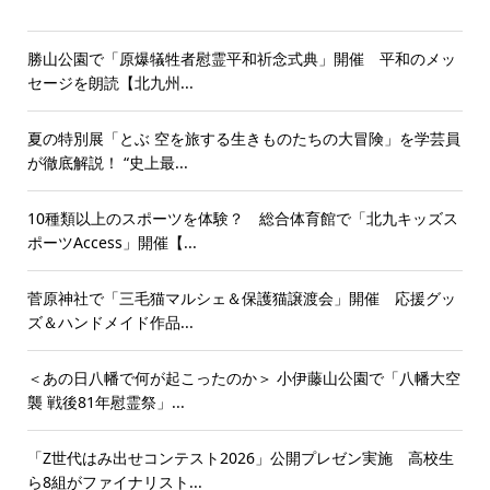
勝山公園で「原爆犠牲者慰霊平和祈念式典」開催 平和のメッ
セージを朗読【北九州...
夏の特別展「とぶ 空を旅する生きものたちの大冒険」を学芸員
が徹底解説！ “史上最...
10種類以上のスポーツを体験？ 総合体育館で「北九キッズス
ポーツAccess」開催【...
菅原神社で「三毛猫マルシェ＆保護猫譲渡会」開催 応援グッ
ズ＆ハンドメイド作品...
＜あの日八幡で何が起こったのか＞ 小伊藤山公園で「八幡大空
襲 戦後81年慰霊祭」...
「Z世代はみ出せコンテスト2026」公開プレゼン実施 高校生
ら8組がファイナリスト...