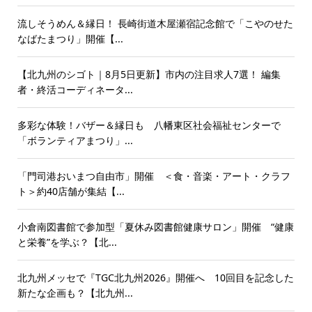
流しそうめん＆縁日！ 長崎街道木屋瀬宿記念館で「こやのせた
なばたまつり」開催【...
【北九州のシゴト｜8月5日更新】市内の注目求人7選！ 編集
者・終活コーディネータ...
多彩な体験！バザー＆縁日も 八幡東区社会福祉センターで
「ボランティアまつり」...
「門司港おいまつ自由市」開催 ＜食・音楽・アート・クラフ
ト＞約40店舗が集結【...
小倉南図書館で参加型「夏休み図書館健康サロン」開催 “健康
と栄養”を学ぶ？【北...
北九州メッセで『TGC北九州2026』開催へ 10回目を記念した
新たな企画も？【北九州...