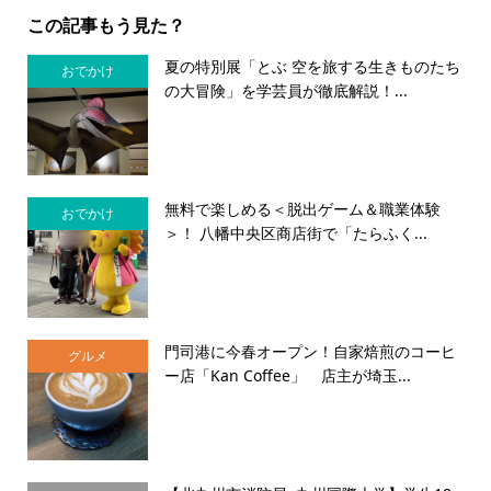
この記事もう見た？
夏の特別展「とぶ 空を旅する生きものたち
おでかけ
の大冒険」を学芸員が徹底解説！...
無料で楽しめる＜脱出ゲーム＆職業体験
おでかけ
＞！ 八幡中央区商店街で「たらふく...
門司港に今春オープン！自家焙煎のコーヒ
グルメ
ー店「Kan Coffee」 店主が埼玉...