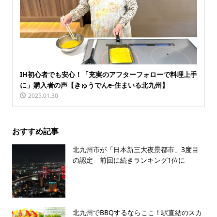
IH初心者でも安心！「充実のアフターフォローで料理上手
に」購入者の声【きゅうでんe-住まいる北九州】
2025.01.30
おすすめ記事
北九州市が「日本新三大夜景都市」3度目
の認定 前回に続きランキング1位に
北九州でBBQするならここ！駅直結のスカ