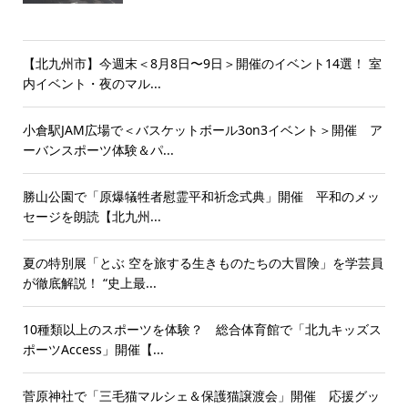
【北九州市】今週末＜8月8日〜9日＞開催のイベント14選！ 室
内イベント・夜のマル...
小倉駅JAM広場で＜バスケットボール3on3イベント＞開催 ア
ーバンスポーツ体験＆パ...
勝山公園で「原爆犠牲者慰霊平和祈念式典」開催 平和のメッ
セージを朗読【北九州...
夏の特別展「とぶ 空を旅する生きものたちの大冒険」を学芸員
が徹底解説！ “史上最...
10種類以上のスポーツを体験？ 総合体育館で「北九キッズス
ポーツAccess」開催【...
菅原神社で「三毛猫マルシェ＆保護猫譲渡会」開催 応援グッ