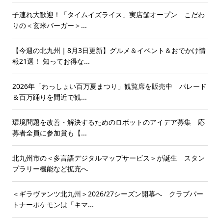
子連れ大歓迎！「タイムイズライス」実店舗オープン こだわ
りの＜玄米バーガー＞...
【今週の北九州｜8月3日更新】グルメ＆イベント＆おでかけ情
報21選！ 知ってお得な...
2026年「わっしょい百万夏まつり」観覧席を販売中 パレード
＆百万踊りを間近で観...
環境問題を改善・解決するためのロボットのアイデア募集 応
募者全員に参加賞も【...
北九州市の＜多言語デジタルマップサービス＞が誕生 スタン
プラリー機能など拡充へ
＜ギラヴァンツ北九州＞2026/27シーズン開幕へ クラブパー
トナーポケモンは「キマ...