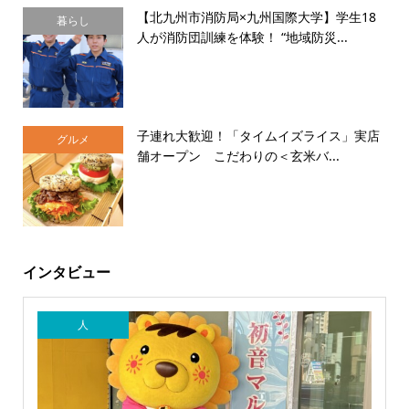
【北九州市消防局×九州国際大学】学生18
暮らし
人が消防団訓練を体験！ “地域防災...
子連れ大歓迎！「タイムイズライス」実店
グルメ
舗オープン こだわりの＜玄米バ...
インタビュー
人