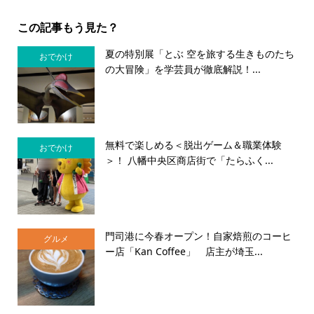
この記事もう見た？
夏の特別展「とぶ 空を旅する生きものたち
おでかけ
の大冒険」を学芸員が徹底解説！...
無料で楽しめる＜脱出ゲーム＆職業体験
おでかけ
＞！ 八幡中央区商店街で「たらふく...
門司港に今春オープン！自家焙煎のコーヒ
グルメ
ー店「Kan Coffee」 店主が埼玉...