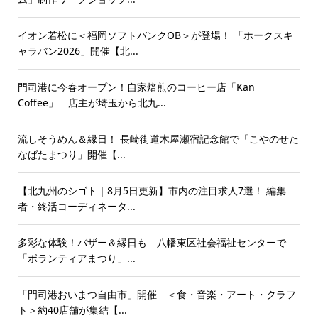
イオン若松に＜福岡ソフトバンクOB＞が登場！ 「ホークスキ
ャラバン2026」開催【北...
門司港に今春オープン！自家焙煎のコーヒー店「Kan
Coffee」 店主が埼玉から北九...
流しそうめん＆縁日！ 長崎街道木屋瀬宿記念館で「こやのせた
なばたまつり」開催【...
【北九州のシゴト｜8月5日更新】市内の注目求人7選！ 編集
者・終活コーディネータ...
多彩な体験！バザー＆縁日も 八幡東区社会福祉センターで
「ボランティアまつり」...
「門司港おいまつ自由市」開催 ＜食・音楽・アート・クラフ
ト＞約40店舗が集結【...