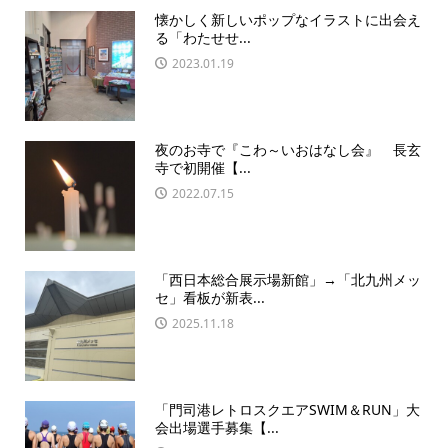
懐かしく新しいポップなイラストに出会え
る「わたせせ...
2023.01.19
夜のお寺で『こわ～いおはなし会』 長玄
寺で初開催【...
2022.07.15
「西日本総合展示場新館」→「北九州メッ
セ」看板が新表...
2025.11.18
「門司港レトロスクエアSWIM＆RUN」大
会出場選手募集【...