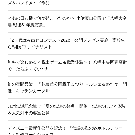
ズ＆ハンドメイド作品...
＜あの日八幡で何が起こったのか＞ 小伊藤山公園で「八幡大空
襲 戦後81年慰霊祭」...
「Z世代はみ出せコンテスト2026」公開プレゼン実施 高校生
ら8組がファイナリスト...
無料で楽しめる＜脱出ゲーム＆職業体験＞！ 八幡中央区商店街
で「たらふくてい×サ...
初の夜間営業！「花農丘公園親子まつり マルシェ＆めだか」開
催 キッチンカーグル...
九州鉄道記念館で「夏の鉄道の祭典」開催 鉄道のしごと体験
＆人気列車の客室公開...
ディズニー最新作公開を記念！ 「伝説の海の砂ボトルチャー
ム」制作ワークショップ...