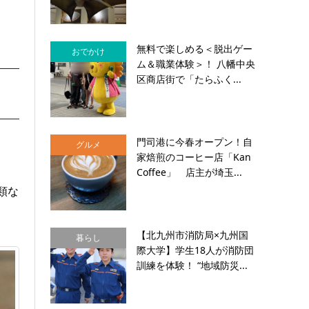
無料で楽しめる＜脱出ゲー
おでかけ
ム＆職業体験＞！ 八幡中央
区商店街で「たらふく...
門司港に今春オープン！自
グルメ
家焙煎のコーヒー店「Kan
Coffee」 店主が埼玉...
類な
【北九州市消防局×九州国
暮らし
際大学】学生18人が消防団
訓練を体験！ “地域防災...