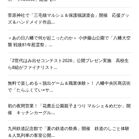
菅原神社で「三毛猫マルシェ＆保護猫譲渡会」開催 応援グッ
ズ＆ハンドメイド作品...
＜あの日八幡で何が起こったのか＞ 小伊藤山公園で「八幡大空
襲 戦後81年慰霊祭」...
「Z世代はみ出せコンテスト2026」公開プレゼン実施 高校生
ら8組がファイナリスト...
無料で楽しめる＜脱出ゲーム＆職業体験＞！ 八幡中央区商店街
で「たらふくてい×サ...
初の夜間営業！「花農丘公園親子まつり マルシェ＆めだか」開
催 キッチンカーグル...
九州鉄道記念館で「夏の鉄道の祭典」開催 鉄道のしごと体験
＆人気列車の客室公開...