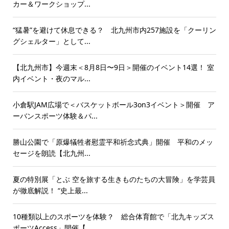
カー＆ワークショップ...
“猛暑”を避けて休息できる？ 北九州市内257施設を「クーリン
グシェルター」として...
【北九州市】今週末＜8月8日〜9日＞開催のイベント14選！ 室
内イベント・夜のマル...
小倉駅JAM広場で＜バスケットボール3on3イベント＞開催 ア
ーバンスポーツ体験＆パ...
勝山公園で「原爆犠牲者慰霊平和祈念式典」開催 平和のメッ
セージを朗読【北九州...
夏の特別展「とぶ 空を旅する生きものたちの大冒険」を学芸員
が徹底解説！ “史上最...
10種類以上のスポーツを体験？ 総合体育館で「北九キッズス
ポーツAccess」開催【...