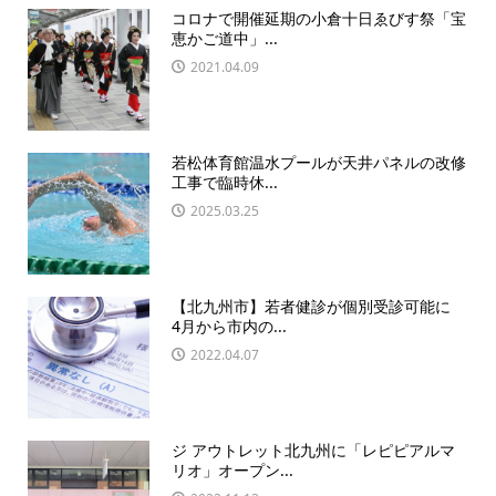
コロナで開催延期の小倉十日ゑびす祭「宝
恵かご道中」...
2021.04.09
若松体育館温水プールが天井パネルの改修
工事で臨時休...
2025.03.25
【北九州市】若者健診が個別受診可能に
4月から市内の...
2022.04.07
ジ アウトレット北九州に「レピピアルマ
リオ」オープン...