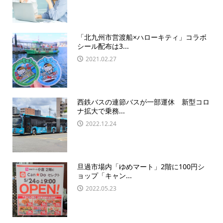
「北九州市営渡船×ハローキティ」コラボ
シール配布は3...
2021.02.27
西鉄バスの連節バスが一部運休 新型コロ
ナ拡大で乗務...
2022.12.24
旦過市場内「ゆめマート」2階に100円シ
ョップ「キャン...
2022.05.23