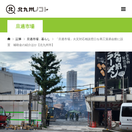
旦過市場
記事
旦過市場
,
暮らし
「旦過市場」火災対応相談窓口を商工貿易会館に設
置 補助金の紹介ほか【北九州市】