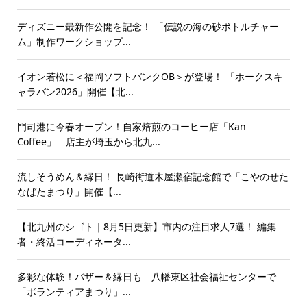
ディズニー最新作公開を記念！ 「伝説の海の砂ボトルチャー
ム」制作ワークショップ...
イオン若松に＜福岡ソフトバンクOB＞が登場！ 「ホークスキ
ャラバン2026」開催【北...
門司港に今春オープン！自家焙煎のコーヒー店「Kan
Coffee」 店主が埼玉から北九...
流しそうめん＆縁日！ 長崎街道木屋瀬宿記念館で「こやのせた
なばたまつり」開催【...
【北九州のシゴト｜8月5日更新】市内の注目求人7選！ 編集
者・終活コーディネータ...
多彩な体験！バザー＆縁日も 八幡東区社会福祉センターで
「ボランティアまつり」...