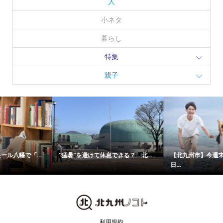
人
小ネタ
暮らし
特集
親子
“猛暑”を避けて休息できる？ 北...
【北九州市】今週末＜8月8日〜9
日...
利用規約