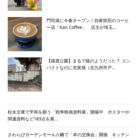
門司港に今春オープン！自家焙煎のコーヒ
ー店「Kan Coffee」 店主が埼玉...
【猿渡公園】まるで猿のようだった？ コン
パクトなのに充実感（北九州市戸...
松永文庫で平和を願う「戦争映画資料展」開催中 ポスターや
関連資料など183点を展...
さわらびガーデンモール八幡で「本の交換会」開催 キッチン