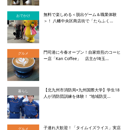
無料で楽しめる＜脱出ゲーム＆職業体験
おでかけ
＞！ 八幡中央区商店街で「たらふく...
門司港に今春オープン！自家焙煎のコーヒ
グルメ
ー店「Kan Coffee」 店主が埼玉...
【北九州市消防局×九州国際大学】学生18
暮らし
人が消防団訓練を体験！ “地域防災...
子連れ大歓迎！「タイムイズライス」実店
グルメ