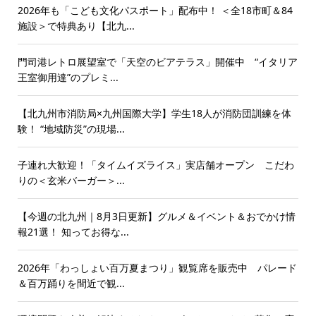
2026年も「こども文化パスポート」配布中！ ＜全18市町＆84
施設＞で特典あり【北九...
門司港レトロ展望室で「天空のビアテラス」開催中 “イタリア
王室御用達”のプレミ...
【北九州市消防局×九州国際大学】学生18人が消防団訓練を体
験！ “地域防災”の現場...
子連れ大歓迎！「タイムイズライス」実店舗オープン こだわ
りの＜玄米バーガー＞...
【今週の北九州｜8月3日更新】グルメ＆イベント＆おでかけ情
報21選！ 知ってお得な...
2026年「わっしょい百万夏まつり」観覧席を販売中 パレード
＆百万踊りを間近で観...