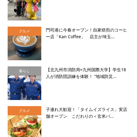
門司港に今春オープン！自家焙煎のコーヒ
グルメ
ー店「Kan Coffee」 店主が埼玉...
【北九州市消防局×九州国際大学】学生18
暮らし
人が消防団訓練を体験！ “地域防災...
子連れ大歓迎！「タイムイズライス」実店
グルメ
舗オープン こだわりの＜玄米バ...