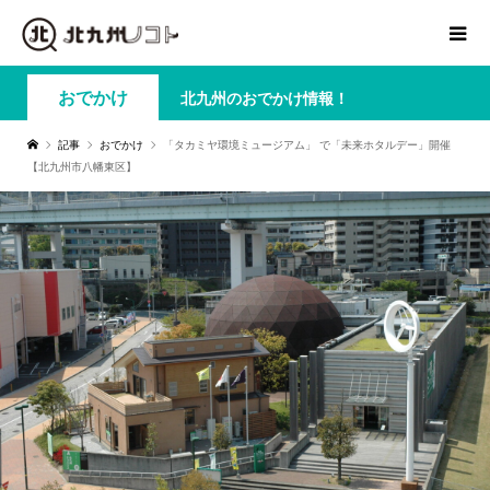
おでかけ
北九州のおでかけ情報！
記事
おでかけ
「タカミヤ環境ミュージアム」 で「未来ホタルデー」開催
【北九州市八幡東区】