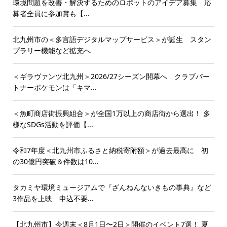
環境問題を改善・解決するためのロボットのアイデア募集 応
募者全員に参加賞も【...
北九州市の＜多言語デジタルマップサービス＞が誕生 スタン
プラリー機能など拡充へ
＜ギラヴァンツ北九州＞2026/27シーズン開幕へ クラブパー
トナーポケモンは「キマ...
＜魚町商店街振興組合＞が全国1万以上の商店街から選出！ 多
様なSDGs活動を評価【...
令和7年度＜北九州市ふるさと納税寄附額＞が過去最高に 初
の30億円突破＆件数は10...
タカミヤ環境ミュージアムで『ざんねんないきもの事典』など
3作品を上映 申込不要...
【北九州市】今週末＜8月1日〜2日＞開催のイベント7選！ 夏