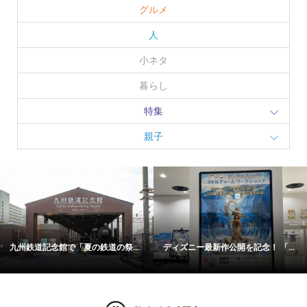
グルメ
人
小ネタ
暮らし
特集
親子
九州鉄道記念館で「夏の鉄道の祭...
ディズニー最新作公開を記念！ 「...