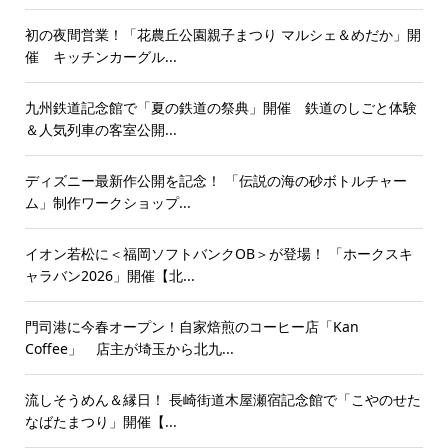
初の夜間営業！「花農丘公園親子まつり マルシェ＆めだか」開
催 キッチンカーグル...
九州鉄道記念館で「夏の鉄道の祭典」開催 鉄道のしごと体験
＆人気列車の客室公開...
ディズニー最新作公開を記念！ 「伝説の海の砂ボトルチャー
ム」制作ワークショップ...
イオン若松に＜福岡ソフトバンクOB＞が登場！ 「ホークスキ
ャラバン2026」開催【北...
門司港に今春オープン！自家焙煎のコーヒー店「Kan
Coffee」 店主が埼玉から北九...
流しそうめん＆縁日！ 長崎街道木屋瀬宿記念館で「こやのせた
なばたまつり」開催【...