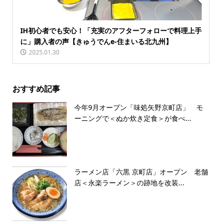
IH初心者でも安心！「充実のアフターフォローで料理上手
に」購入者の声【きゅうでんe-住まいる北九州】
2025.01.30
おすすめ記事
今年9月オープン「味処矢野京町店」 モ
ーニングで＜ぬか炊き定食＞が食べ...
ラーメン店「六黒 京町店」オープン 老舗
店＜永楽ラーメン＞の跡地を改装...