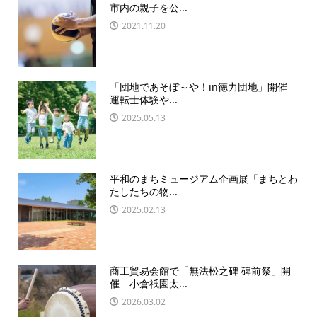
市内の親子を公...
2021.11.20
「団地であそぼ～や！in徳力団地」開催
運転士体験や...
2025.05.13
平和のまちミュージアム企画展「まちとわ
たしたちの物...
2025.02.13
商工貿易会館で「無法松之碑 碑前祭」開
催 小倉祇園太...
2026.03.02