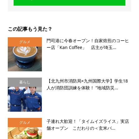
この記事もう見た？
門司港に今春オープン！自家焙煎のコーヒ
グルメ
ー店「Kan Coffee」 店主が埼玉...
【北九州市消防局×九州国際大学】学生18
暮らし
人が消防団訓練を体験！ “地域防災...
子連れ大歓迎！「タイムイズライス」実店
グルメ
舗オープン こだわりの＜玄米バ...