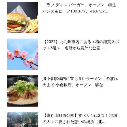
「ラブ ディス バーガー」オープン 特注
バンズ＆ビーフ100％パティのハン...
【2025】北九州市内にある＜梅の鑑賞スポ
ット6選＞ 名所から意外な公園・...
JR小倉駅構内に立ち食いラーメン「のぼれ
天まで 小倉駅店」オープン 駅な...
【東丸山町西公園】すべり台は2つ！ 地域
の人々に愛された憩いの場所（北...