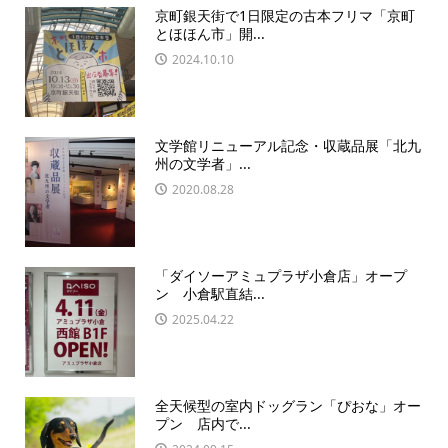
京町銀天街で1日限定の古本フリマ「京町
とほほん市」開...
2024.10.10
文学館リニューアル記念・収蔵品展「北九
州の文学者」...
2020.08.28
「ダイソーアミュプラザ小倉店」オープ
ン 小倉駅直結...
2025.04.22
全天候型の室内ドッグラン「ぴおな」オー
プン 店内で...