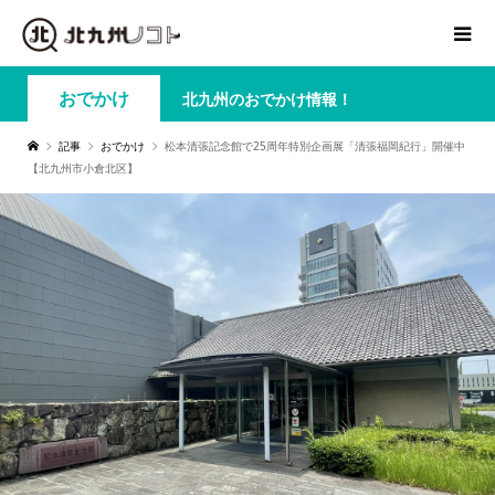
おでかけ
北九州のおでかけ情報！
記事
おでかけ
松本清張記念館で25周年特別企画展「清張福岡紀行」開催中
【北九州市小倉北区】