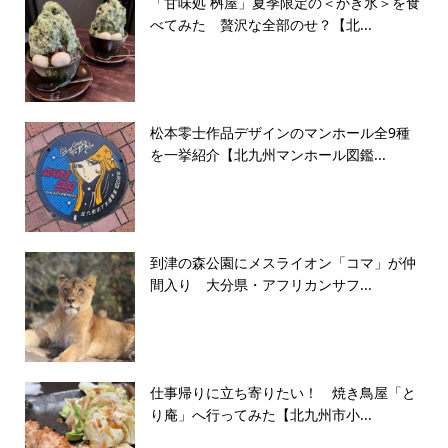
「甘味処 桝屋」夏季限定の＜かき氷＞を食
べてみた 贅沢な全部のせ？【北...
松本零士作品デザインのマンホール全9種
を一挙紹介【北九州マンホール図鑑...
到津の森公園にメスライオン「コマ」が仲
間入り 大分県・アフリカンサフ...
仕事帰りに立ち寄りたい！ 焼き鳥屋「と
り庵」へ行ってみた【北九州市小...