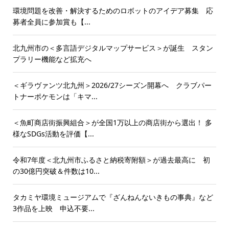
環境問題を改善・解決するためのロボットのアイデア募集 応
募者全員に参加賞も【...
北九州市の＜多言語デジタルマップサービス＞が誕生 スタン
プラリー機能など拡充へ
＜ギラヴァンツ北九州＞2026/27シーズン開幕へ クラブパー
トナーポケモンは「キマ...
＜魚町商店街振興組合＞が全国1万以上の商店街から選出！ 多
様なSDGs活動を評価【...
令和7年度＜北九州市ふるさと納税寄附額＞が過去最高に 初
の30億円突破＆件数は10...
タカミヤ環境ミュージアムで『ざんねんないきもの事典』など
3作品を上映 申込不要...