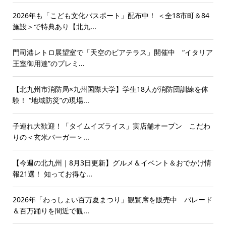
2026年も「こども文化パスポート」配布中！ ＜全18市町＆84
施設＞で特典あり【北九...
門司港レトロ展望室で「天空のビアテラス」開催中 “イタリア
王室御用達”のプレミ...
【北九州市消防局×九州国際大学】学生18人が消防団訓練を体
験！ “地域防災”の現場...
子連れ大歓迎！「タイムイズライス」実店舗オープン こだわ
りの＜玄米バーガー＞...
【今週の北九州｜8月3日更新】グルメ＆イベント＆おでかけ情
報21選！ 知ってお得な...
2026年「わっしょい百万夏まつり」観覧席を販売中 パレード
＆百万踊りを間近で観...