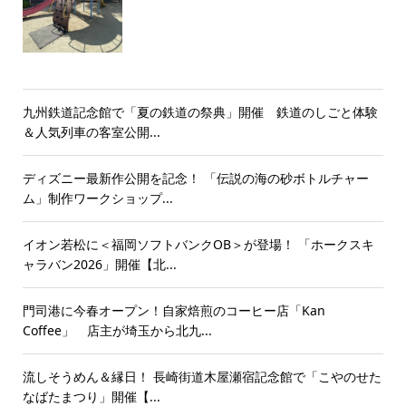
九州鉄道記念館で「夏の鉄道の祭典」開催 鉄道のしごと体験
＆人気列車の客室公開...
ディズニー最新作公開を記念！ 「伝説の海の砂ボトルチャー
ム」制作ワークショップ...
イオン若松に＜福岡ソフトバンクOB＞が登場！ 「ホークスキ
ャラバン2026」開催【北...
門司港に今春オープン！自家焙煎のコーヒー店「Kan
Coffee」 店主が埼玉から北九...
流しそうめん＆縁日！ 長崎街道木屋瀬宿記念館で「こやのせた
なばたまつり」開催【...