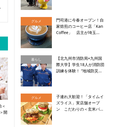
門司港に今春オープン！自
グルメ
家焙煎のコーヒー店「Kan
Coffee」 店主が埼玉...
【北九州市消防局×九州国
暮らし
際大学】学生18人が消防団
訓練を体験！ “地域防災...
子連れ大歓迎！「タイムイ
グルメ
ズライス」実店舗オープ
始＜
ン こだわりの＜玄米バ...
日＞開