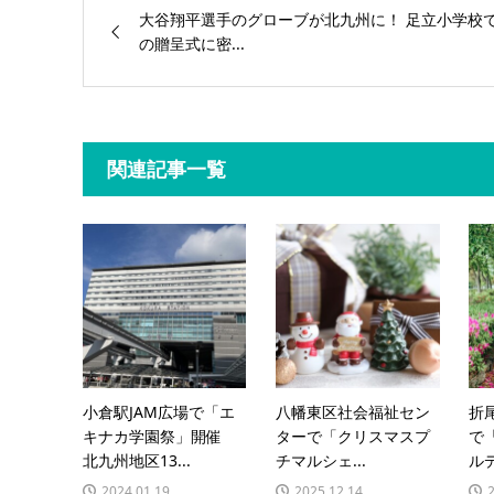
大谷翔平選手のグローブが北九州に！ 足立小学校
の贈呈式に密...
関連記事一覧
小倉駅JAM広場で「エ
八幡東区社会福祉セン
折
キナカ学園祭」開催
ターで「クリスマスプ
で
北九州地区13...
チマルシェ...
ルデ
2024.01.19
2025.12.14