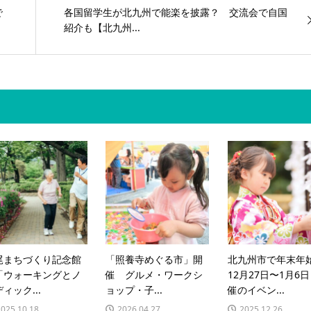
で
各国留学生が北九州で能楽を披露？ 交流会で自国
紹介も【北九州...
尾まちづくり記念館
「照養寺めぐる市」開
北九州市で年末年
「ウォーキングとノ
催 グルメ・ワークシ
12月27日〜1月6
ィック...
ョップ・子...
催のイベン...
2025.10.18
2026.04.27
2025.12.26