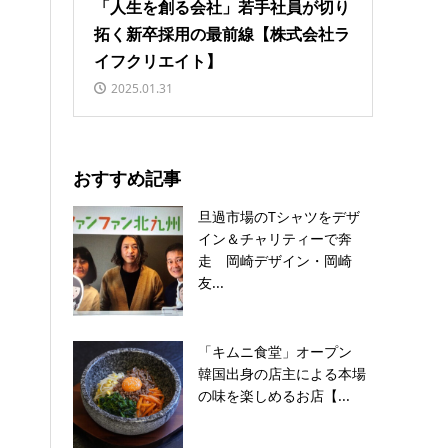
「人生を創る会社」若手社員が切り
拓く新卒採用の最前線【株式会社ラ
イフクリエイト】
2025.01.31
おすすめ記事
旦過市場のTシャツをデザ
イン＆チャリティーで奔
走 岡崎デザイン・岡崎
友...
「キムニ食堂」オープン
韓国出身の店主による本場
の味を楽しめるお店【...