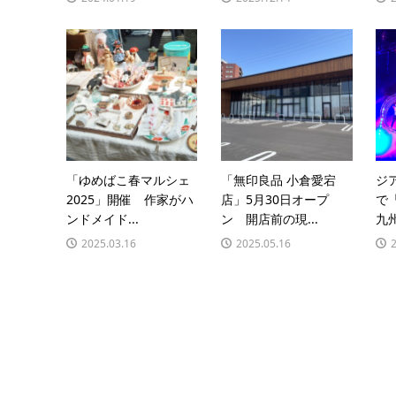
「ゆめばこ春マルシェ
「無印良品 小倉愛宕
ジ
2025」開催 作家がハ
店」5月30日オープ
で
ンドメイド...
ン 開店前の現...
九州
2025.03.16
2025.05.16