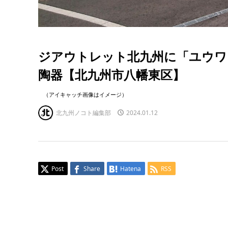
ジアウトレット北九州に「ユウワ
陶器【北九州市八幡東区】
（アイキャッチ画像はイメージ）
北九州ノコト編集部
2024.01.12
Post
Share
Hatena
RSS