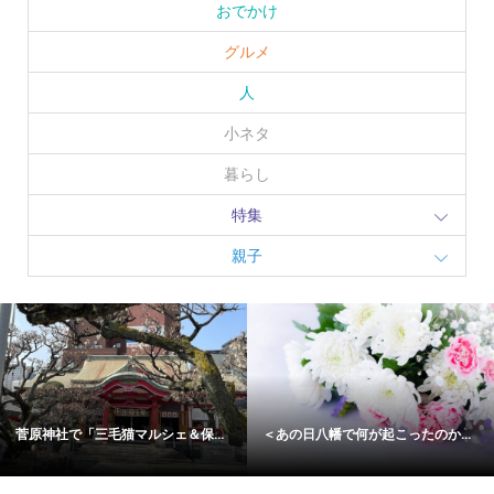
おでかけ
グルメ
人
小ネタ
暮らし
特集
親子
神社で「三毛猫マルシェ＆保...
＜あの日八幡で何が起こったのか...
「Z
2026