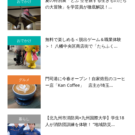
夏の特別展「とぶ 空を旅する生きものたち
おでかけ
の大冒険」を学芸員が徹底解説！...
無料で楽しめる＜脱出ゲーム＆職業体験
おでかけ
＞！ 八幡中央区商店街で「たらふく...
門司港に今春オープン！自家焙煎のコーヒ
グルメ
ー店「Kan Coffee」 店主が埼玉...
【北九州市消防局×九州国際大学】学生18
暮らし
人が消防団訓練を体験！ “地域防災...