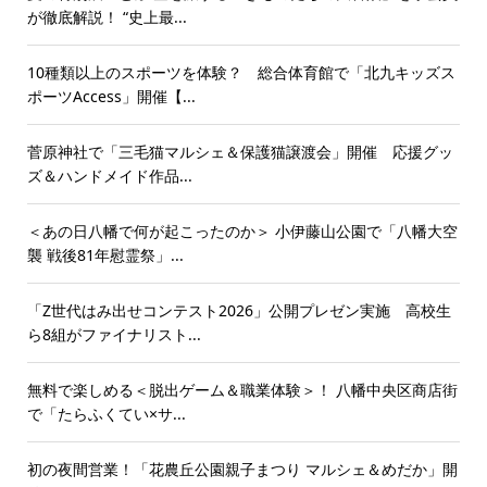
が徹底解説！ “史上最...
10種類以上のスポーツを体験？ 総合体育館で「北九キッズス
ポーツAccess」開催【...
菅原神社で「三毛猫マルシェ＆保護猫譲渡会」開催 応援グッ
ズ＆ハンドメイド作品...
＜あの日八幡で何が起こったのか＞ 小伊藤山公園で「八幡大空
襲 戦後81年慰霊祭」...
「Z世代はみ出せコンテスト2026」公開プレゼン実施 高校生
ら8組がファイナリスト...
無料で楽しめる＜脱出ゲーム＆職業体験＞！ 八幡中央区商店街
で「たらふくてい×サ...
初の夜間営業！「花農丘公園親子まつり マルシェ＆めだか」開