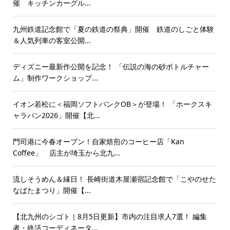
催 キッチンカーグル...
九州鉄道記念館で「夏の鉄道の祭典」開催 鉄道のしごと体験
＆人気列車の客室公開...
ディズニー最新作公開を記念！ 「伝説の海の砂ボトルチャー
ム」制作ワークショップ...
イオン若松に＜福岡ソフトバンクOB＞が登場！ 「ホークスキ
ャラバン2026」開催【北...
門司港に今春オープン！自家焙煎のコーヒー店「Kan
Coffee」 店主が埼玉から北九...
流しそうめん＆縁日！ 長崎街道木屋瀬宿記念館で「こやのせた
なばたまつり」開催【...
【北九州のシゴト｜8月5日更新】市内の注目求人7選！ 編集
者・終活コーディネータ...