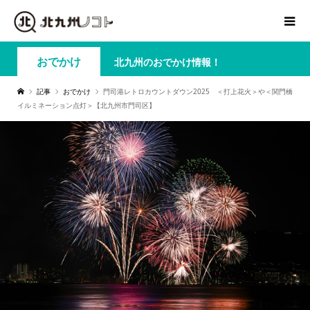
おでかけ
北九州のおでかけ情報！
記事
おでかけ
門司港レトロカウントダウン2025 ＜打上花火＞や＜関門橋
イルミネーション点灯＞【北九州市門司区】