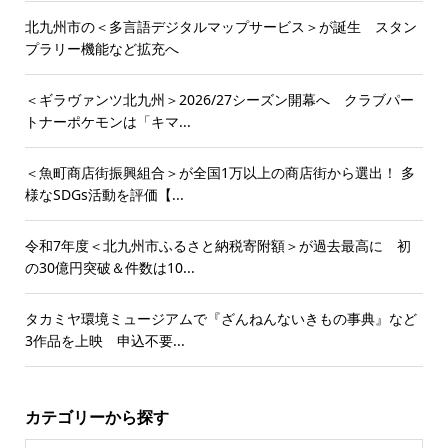
北九州市の＜多言語デジタルマップサービス＞が誕生 スタン
プラリー機能など拡充へ
＜ギラヴァンツ北九州＞2026/27シーズン開幕へ クラブパー
トナーポケモンは「キマ...
＜魚町商店街振興組合＞が全国1万以上の商店街から選出！ 多
様なSDGs活動を評価【...
令和7年度＜北九州市ふるさと納税寄附額＞が過去最高に 初
の30億円突破＆件数は10...
タカミヤ環境ミュージアムで『ざんねんないきもの事典』など
3作品を上映 申込不要...
カテゴリーから探す