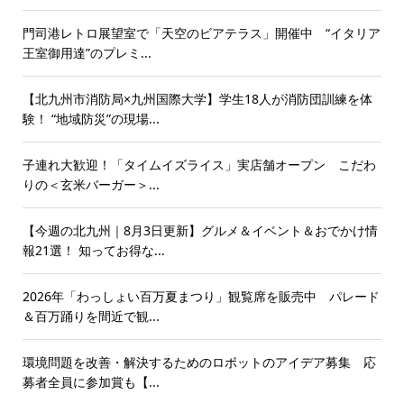
門司港レトロ展望室で「天空のビアテラス」開催中 “イタリア
王室御用達”のプレミ...
【北九州市消防局×九州国際大学】学生18人が消防団訓練を体
験！ “地域防災”の現場...
子連れ大歓迎！「タイムイズライス」実店舗オープン こだわ
りの＜玄米バーガー＞...
【今週の北九州｜8月3日更新】グルメ＆イベント＆おでかけ情
報21選！ 知ってお得な...
2026年「わっしょい百万夏まつり」観覧席を販売中 パレード
＆百万踊りを間近で観...
環境問題を改善・解決するためのロボットのアイデア募集 応
募者全員に参加賞も【...