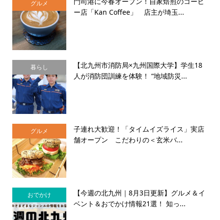
門司港に今春オープン！自家焙煎のコーヒ
グルメ
ー店「Kan Coffee」 店主が埼玉...
【北九州市消防局×九州国際大学】学生18
暮らし
人が消防団訓練を体験！ “地域防災...
子連れ大歓迎！「タイムイズライス」実店
グルメ
舗オープン こだわりの＜玄米バ...
【今週の北九州｜8月3日更新】グルメ＆イ
おでかけ
ベント＆おでかけ情報21選！ 知っ...