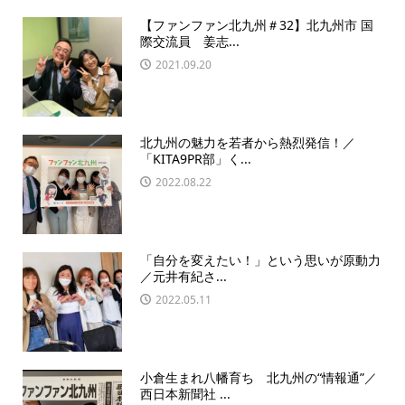
【ファンファン北九州＃32】北九州市 国
際交流員 姜志...
2021.09.20
北九州の魅力を若者から熱烈発信！／
「KITA9PR部」く...
2022.08.22
「自分を変えたい！」という思いが原動力
／元井有紀さ...
2022.05.11
小倉生まれ八幡育ち 北九州の“情報通”／
西日本新聞社 ...