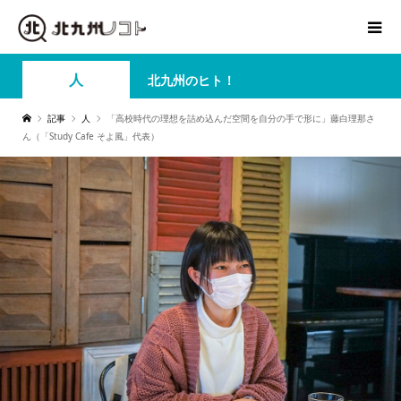
人
北九州のヒト！
記事
人
「高校時代の理想を詰め込んだ空間を自分の手で形に」藤白理那さ
ん（「Study Cafe そよ風」代表）