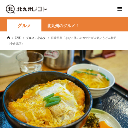
グルメ
北九州のグルメ！
記事
グルメ
,
小ネタ
宮崎県産「きなこ豚」のカツ丼が人気／うどん秋月
（小倉北区）