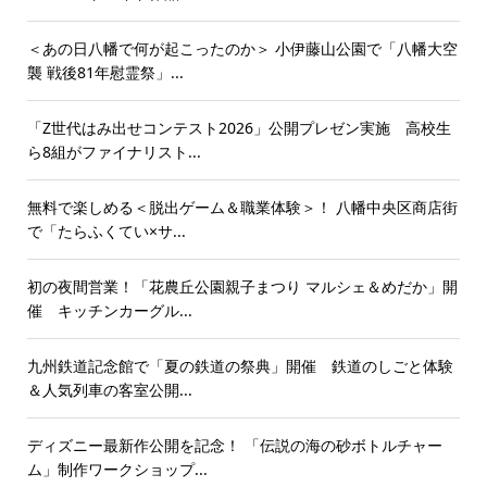
＜あの日八幡で何が起こったのか＞ 小伊藤山公園で「八幡大空
襲 戦後81年慰霊祭」...
「Z世代はみ出せコンテスト2026」公開プレゼン実施 高校生
ら8組がファイナリスト...
無料で楽しめる＜脱出ゲーム＆職業体験＞！ 八幡中央区商店街
で「たらふくてい×サ...
初の夜間営業！「花農丘公園親子まつり マルシェ＆めだか」開
催 キッチンカーグル...
九州鉄道記念館で「夏の鉄道の祭典」開催 鉄道のしごと体験
＆人気列車の客室公開...
ディズニー最新作公開を記念！ 「伝説の海の砂ボトルチャー
ム」制作ワークショップ...