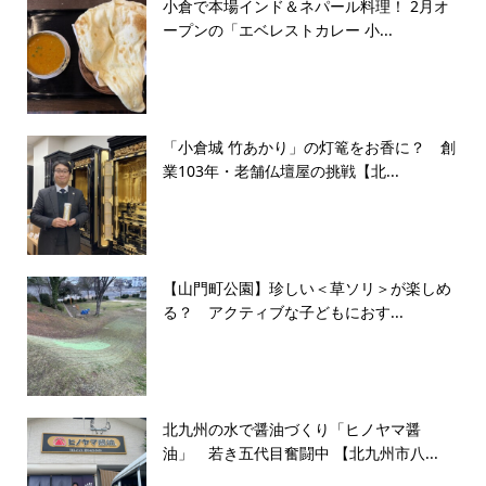
小倉で本場インド＆ネパール料理！ 2月オ
ープンの「エベレストカレー 小...
「小倉城 竹あかり」の灯篭をお香に？ 創
業103年・老舗仏壇屋の挑戦【北...
【山門町公園】珍しい＜草ソリ＞が楽しめ
る？ アクティブな子どもにおす...
北九州の水で醤油づくり「ヒノヤマ醤
油」 若き五代目奮闘中 【北九州市八...