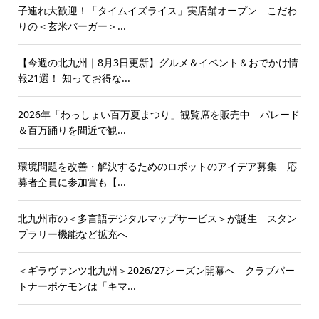
子連れ大歓迎！「タイムイズライス」実店舗オープン こだわ
りの＜玄米バーガー＞...
【今週の北九州｜8月3日更新】グルメ＆イベント＆おでかけ情
報21選！ 知ってお得な...
2026年「わっしょい百万夏まつり」観覧席を販売中 パレード
＆百万踊りを間近で観...
環境問題を改善・解決するためのロボットのアイデア募集 応
募者全員に参加賞も【...
北九州市の＜多言語デジタルマップサービス＞が誕生 スタン
プラリー機能など拡充へ
＜ギラヴァンツ北九州＞2026/27シーズン開幕へ クラブパー
トナーポケモンは「キマ...