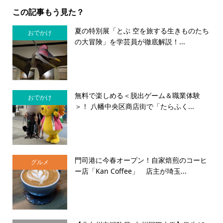
この記事もう見た？
夏の特別展「とぶ 空を旅する生きものたち
おでかけ
の大冒険」を学芸員が徹底解説！...
無料で楽しめる＜脱出ゲーム＆職業体験
おでかけ
＞！ 八幡中央区商店街で「たらふく...
門司港に今春オープン！自家焙煎のコーヒ
グルメ
ー店「Kan Coffee」 店主が埼玉...