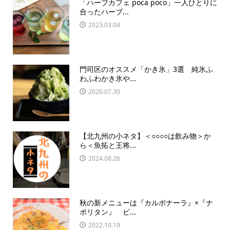
「ハーブカフェ poca poco」一人ひとりに
合ったハーブ...
2023.03.04
門司区のオススメ「かき氷」3選 純氷ふ
わふわかき氷や...
2020.07.30
【北九州の小ネタ】＜○○○○は飲み物＞か
ら＜魚拓と王将...
2024.08.26
秋の新メニューは『カルボナーラ』×『ナ
ポリタン』 ビ...
2022.10.19