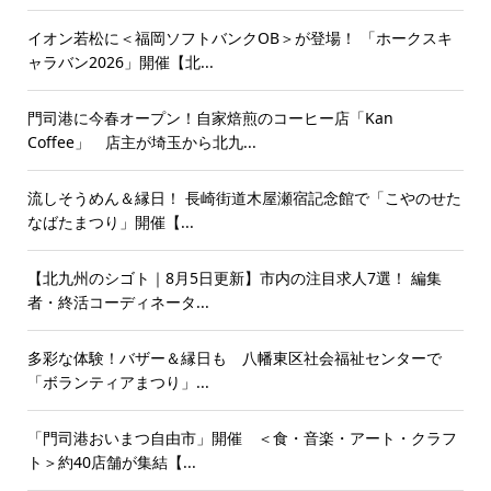
イオン若松に＜福岡ソフトバンクOB＞が登場！ 「ホークスキ
ャラバン2026」開催【北...
門司港に今春オープン！自家焙煎のコーヒー店「Kan
Coffee」 店主が埼玉から北九...
流しそうめん＆縁日！ 長崎街道木屋瀬宿記念館で「こやのせた
なばたまつり」開催【...
【北九州のシゴト｜8月5日更新】市内の注目求人7選！ 編集
者・終活コーディネータ...
多彩な体験！バザー＆縁日も 八幡東区社会福祉センターで
「ボランティアまつり」...
「門司港おいまつ自由市」開催 ＜食・音楽・アート・クラフ
ト＞約40店舗が集結【...