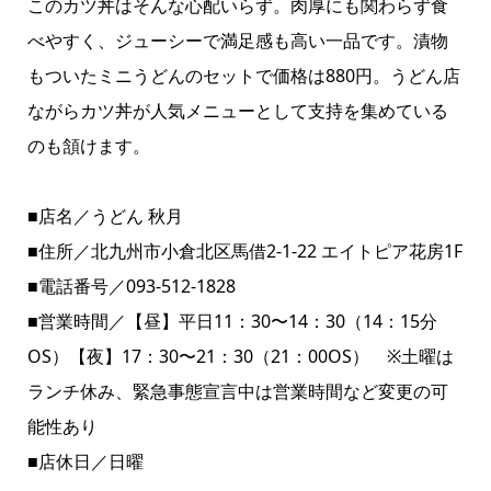
このカツ丼はそんな心配いらず。肉厚にも関わらず食
べやすく、ジューシーで満足感も高い一品です。漬物
もついたミニうどんのセットで価格は880円。うどん店
ながらカツ丼が人気メニューとして支持を集めている
のも頷けます。
■店名／うどん 秋月
■住所／北九州市小倉北区馬借2-1-22 エイトピア花房1F
■電話番号／093-512-1828
■営業時間／【昼】平日11：30〜14：30（14：15分
OS）【夜】17：30〜21：30（21：00OS） ※土曜は
ランチ休み、緊急事態宣言中は営業時間など変更の可
能性あり
■店休日／日曜