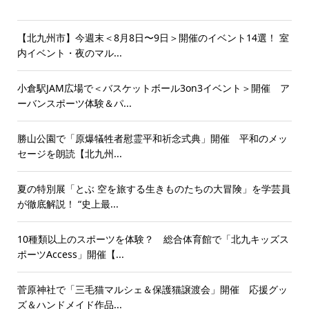
【北九州市】今週末＜8月8日〜9日＞開催のイベント14選！ 室
内イベント・夜のマル...
小倉駅JAM広場で＜バスケットボール3on3イベント＞開催 ア
ーバンスポーツ体験＆パ...
勝山公園で「原爆犠牲者慰霊平和祈念式典」開催 平和のメッ
セージを朗読【北九州...
夏の特別展「とぶ 空を旅する生きものたちの大冒険」を学芸員
が徹底解説！ “史上最...
10種類以上のスポーツを体験？ 総合体育館で「北九キッズス
ポーツAccess」開催【...
菅原神社で「三毛猫マルシェ＆保護猫譲渡会」開催 応援グッ
ズ＆ハンドメイド作品...