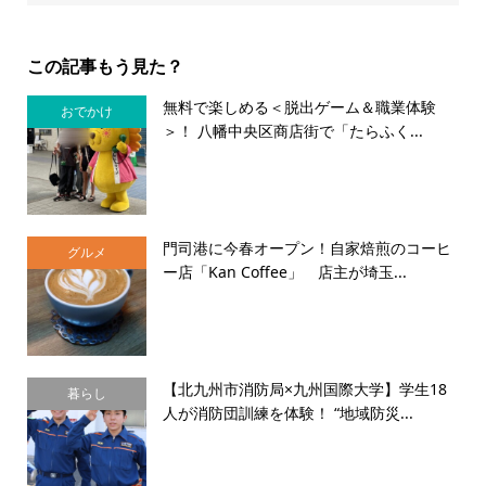
この記事もう見た？
無料で楽しめる＜脱出ゲーム＆職業体験
おでかけ
＞！ 八幡中央区商店街で「たらふく...
門司港に今春オープン！自家焙煎のコーヒ
グルメ
ー店「Kan Coffee」 店主が埼玉...
【北九州市消防局×九州国際大学】学生18
暮らし
人が消防団訓練を体験！ “地域防災...