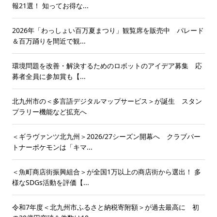
報21選！ 知ってお得な...
2026年「わっしょい百万夏まつり」観覧席を販売中 パレード
＆百万踊りを間近で観...
環境問題を改善・解決するためのロボットのアイデア募集 応
募者全員に参加賞も【...
北九州市の＜多言語デジタルマップサービス＞が誕生 スタン
プラリー機能など拡充へ
＜ギラヴァンツ北九州＞2026/27シーズン開幕へ クラブパー
トナーポケモンは「キマ...
＜魚町商店街振興組合＞が全国1万以上の商店街から選出！ 多
様なSDGs活動を評価【...
令和7年度＜北九州市ふるさと納税寄附額＞が過去最高に 初