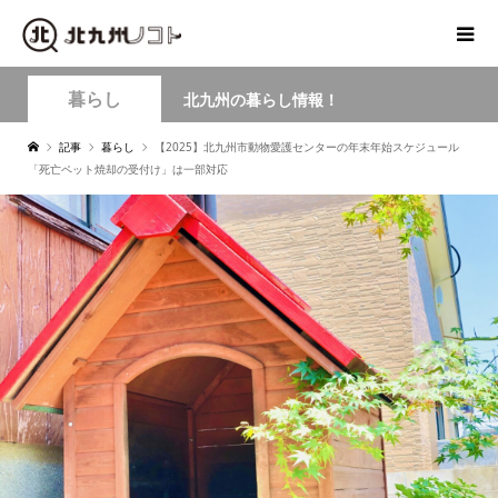
暮らし
北九州の暮らし情報！
記事
暮らし
【2025】北九州市動物愛護センターの年末年始スケジュール
「死亡ペット焼却の受付け」は一部対応