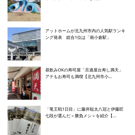
アットホームが北九州市内の人気駅ランキ
ング発表 総合1位は「南小倉駅」
昼飲みOKの寿司屋「旦過屋台寿し満天」
アテもお寿司も満喫【北九州市小...
「竜王戦1日目」に藤井聡太八冠と伊藤匠
七段が選んだ＜勝負メシ＞を紹介【...