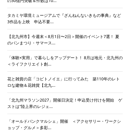
の30億円突破＆件数は10...
タカミヤ環境ミュージアムで『ざんねんないきもの事典』など
3作品を上映 申込不要...
【北九州市】今週末＜8月1日〜2日＞開催のイベント7選！ 夏
のパンまつり・サマース...
「体験×実用」で暮らしをアップデート！ 8月は地元・北九州の
＜ライフクリエイト創...
花と雑貨の店「コビトノイエ」に行ってみた 築110年のレト
ロな建物＆花雑貨【北九...
「北九州マラソン2027」開催日決定！申込受け付けを開始 ゲ
ストは“陸上界のレジェ...
「オールドバンクマルシェ」開催 ＜アクセサリー・ワークシ
ョップ・グルメ＞多彩...