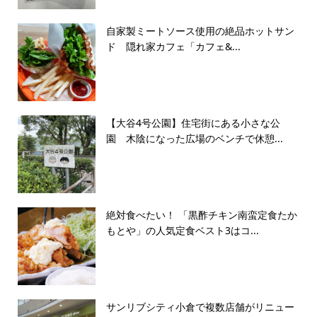
自家製ミートソース使用の絶品ホットサン
ド 隠れ家カフェ「カフェ&...
【大谷4号公園】住宅街にある小さな公
園 木陰になった広場のベンチで休憩...
絶対食べたい！ 「黒酢チキン南蛮定食たか
もとや」の人気定食ベスト3はコ...
サンリブシティ小倉で複数店舗がリニュー