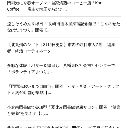
門司港に今春オープン！自家焙煎のコーヒー店「Kan
Coffee」 店主が埼玉から北九...
流しそうめん＆縁日！ 長崎街道木屋瀬宿記念館で「こやのせた
なばたまつり」開催【...
【北九州のシゴト｜8月5日更新】市内の注目求人7選！ 編集
者・終活コーディネータ...
多彩な体験！バザー＆縁日も 八幡東区社会福祉センターで
「ボランティアまつり」...
「門司港おいまつ自由市」開催 ＜食・音楽・アート・クラフ
ト＞約40店舗が集結【...
小倉南図書館で参加型「夏休み図書館健康サロン」開催 “健康
と栄養”を学ぶ？【北...
北九州メッセで『TGC北九州2026』開催へ 10回目を記念した