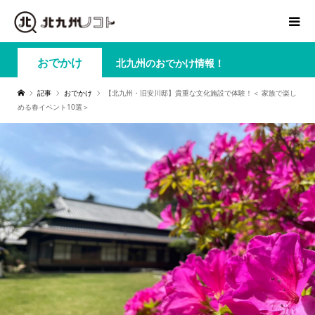
おでかけ
北九州のおでかけ情報！
記事
おでかけ
【北九州・旧安川邸】貴重な文化施設で体験！＜ 家族で楽し
める春イベント10選＞