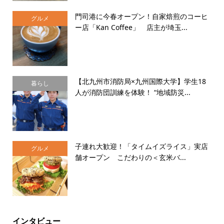
門司港に今春オープン！自家焙煎のコーヒ
グルメ
ー店「Kan Coffee」 店主が埼玉...
【北九州市消防局×九州国際大学】学生18
暮らし
人が消防団訓練を体験！ “地域防災...
子連れ大歓迎！「タイムイズライス」実店
グルメ
舗オープン こだわりの＜玄米バ...
インタビュー