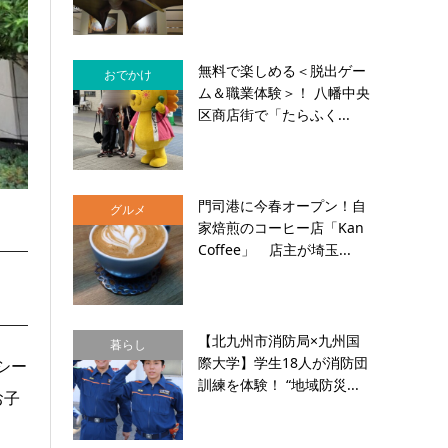
無料で楽しめる＜脱出ゲー
おでかけ
ム＆職業体験＞！ 八幡中央
区商店街で「たらふく...
門司港に今春オープン！自
グルメ
家焙煎のコーヒー店「Kan
Coffee」 店主が埼玉...
【北九州市消防局×九州国
暮らし
際大学】学生18人が消防団
シー
訓練を体験！ “地域防災...
お子