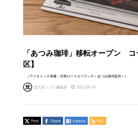
「あつみ珈琲」移転オープン コ
区】
（アイキャッチ画像：甘熟ロースカツランチ＜あつみ珈琲提供＞）
北九州ノコト編集部
2022.08.18
Post
Share
Hatena
RSS