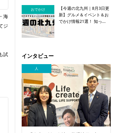
【今週の北九州｜8月3日更
おでかけ
新】グルメ＆イベント＆お
・海
でかけ情報21選！ 知っ...
てジ
も試
インタビュー
人