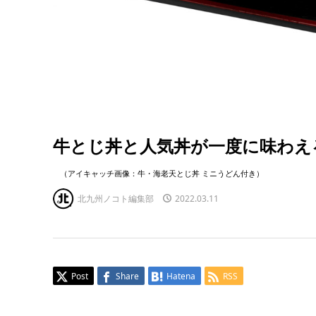
牛とじ丼と人気丼が一度に味わえ
（アイキャッチ画像：牛・海老天とじ丼 ミニうどん付き）
北九州ノコト編集部
2022.03.11
Post
Share
Hatena
RSS