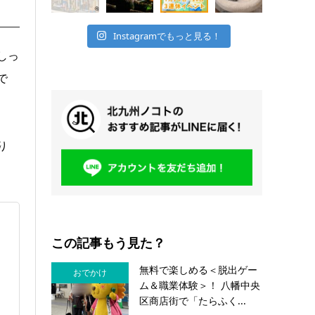
Instagramでもっと見る！
しっ
で
り
この記事もう見た？
無料で楽しめる＜脱出ゲー
おでかけ
ム＆職業体験＞！ 八幡中央
区商店街で「たらふく...