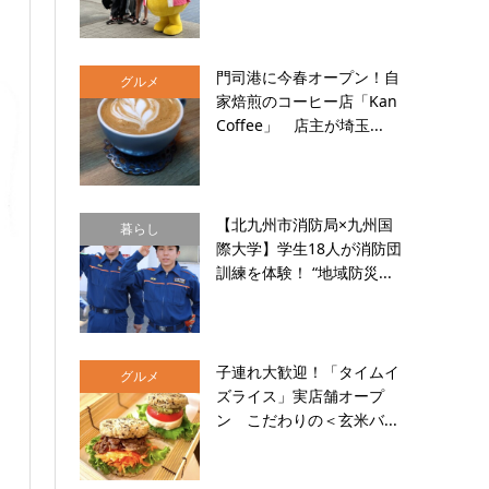
門司港に今春オープン！自
グルメ
家焙煎のコーヒー店「Kan
Coffee」 店主が埼玉...
【北九州市消防局×九州国
暮らし
際大学】学生18人が消防団
訓練を体験！ “地域防災...
子連れ大歓迎！「タイムイ
グルメ
ズライス」実店舗オープ
ン こだわりの＜玄米バ...