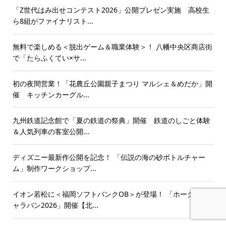
「Z世代はみ出せコンテスト2026」公開プレゼン実施 高校生
ら8組がファイナリスト...
無料で楽しめる＜脱出ゲーム＆職業体験＞！ 八幡中央区商店街
で「たらふくてい×サ...
初の夜間営業！「花農丘公園親子まつり マルシェ＆めだか」開
催 キッチンカーグル...
九州鉄道記念館で「夏の鉄道の祭典」開催 鉄道のしごと体験
＆人気列車の客室公開...
ディズニー最新作公開を記念！ 「伝説の海の砂ボトルチャー
ム」制作ワークショップ...
イオン若松に＜福岡ソフトバンクOB＞が登場！ 「ホークスキ
ャラバン2026」開催【北...