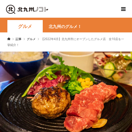
グルメ
北九州のグルメ！
記事
グルメ
【2022年4月】北九州市にオープンしたグルメ店 全10店を一
挙紹介！