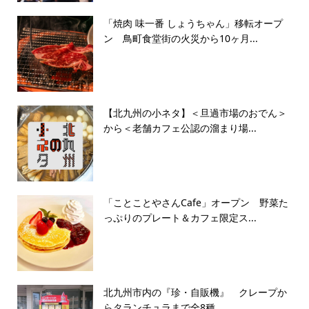
「焼肉 味一番 しょうちゃん」移転オープ
ン 鳥町食堂街の火災から10ヶ月...
【北九州の小ネタ】＜旦過市場のおでん＞
から＜老舗カフェ公認の溜まり場...
「ことことやさんCafe」オープン 野菜た
っぷりのプレート＆カフェ限定ス...
北九州市内の『珍・自販機』 クレープか
らタランチュラまで全8種