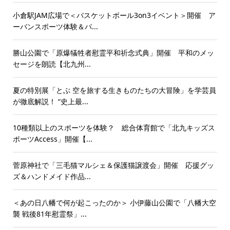
小倉駅JAM広場で＜バスケットボール3on3イベント＞開催 ア
ーバンスポーツ体験＆パ...
勝山公園で「原爆犠牲者慰霊平和祈念式典」開催 平和のメッ
セージを朗読【北九州...
夏の特別展「とぶ 空を旅する生きものたちの大冒険」を学芸員
が徹底解説！ “史上最...
10種類以上のスポーツを体験？ 総合体育館で「北九キッズス
ポーツAccess」開催【...
菅原神社で「三毛猫マルシェ＆保護猫譲渡会」開催 応援グッ
ズ＆ハンドメイド作品...
＜あの日八幡で何が起こったのか＞ 小伊藤山公園で「八幡大空
襲 戦後81年慰霊祭」...