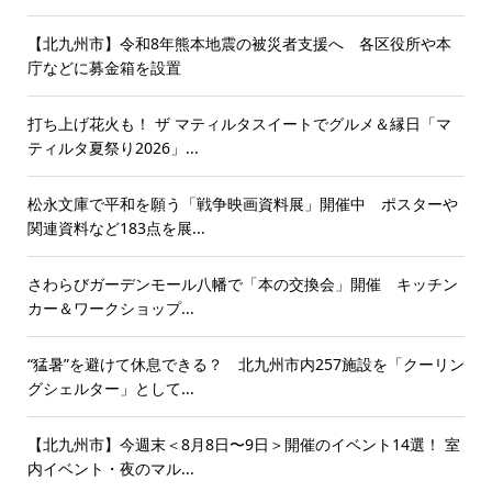
【北九州市】令和8年熊本地震の被災者支援へ 各区役所や本
庁などに募金箱を設置
打ち上げ花火も！ ザ マティルタスイートでグルメ＆縁日「マ
ティルタ夏祭り2026」...
松永文庫で平和を願う「戦争映画資料展」開催中 ポスターや
関連資料など183点を展...
さわらびガーデンモール八幡で「本の交換会」開催 キッチン
カー＆ワークショップ...
“猛暑”を避けて休息できる？ 北九州市内257施設を「クーリン
グシェルター」として...
【北九州市】今週末＜8月8日〜9日＞開催のイベント14選！ 室
内イベント・夜のマル...