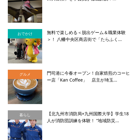
無料で楽しめる＜脱出ゲーム＆職業体験
おでかけ
＞！ 八幡中央区商店街で「たらふく...
門司港に今春オープン！自家焙煎のコーヒ
グルメ
ー店「Kan Coffee」 店主が埼玉...
【北九州市消防局×九州国際大学】学生18
暮らし
人が消防団訓練を体験！ “地域防災...