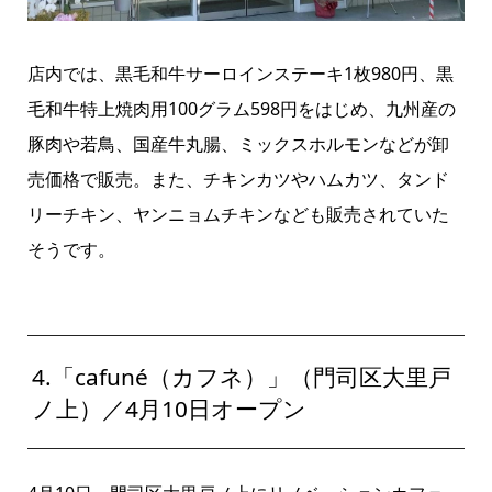
店内では、黒毛和牛サーロインステーキ
1
枚
980
円、黒
毛和牛特上焼肉用
100
グラム
598
円をはじめ、九州産の
豚肉や若鳥、国産牛丸腸、ミックスホルモンなどが卸
売価格で販売。また、チキンカツやハムカツ、タンド
リーチキン、ヤンニョムチキンなども販売されていた
そうです。
4.「cafuné（カフネ）」（門司区大里戸
ノ上）／4月10日オープン