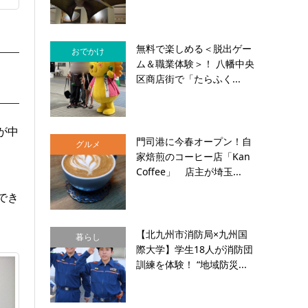
無料で楽しめる＜脱出ゲー
おでかけ
ム＆職業体験＞！ 八幡中央
区商店街で「たらふく...
が中
門司港に今春オープン！自
グルメ
家焙煎のコーヒー店「Kan
Coffee」 店主が埼玉...
でき
【北九州市消防局×九州国
暮らし
際大学】学生18人が消防団
訓練を体験！ “地域防災...