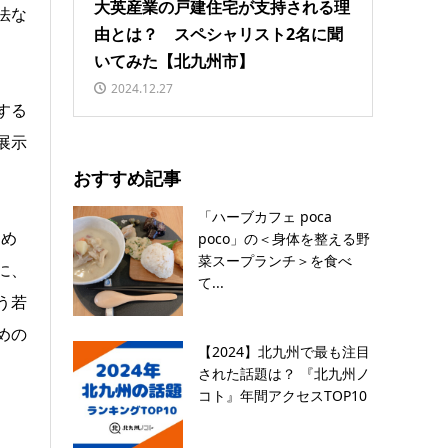
大英産業の戸建住宅が支持される理
法な
由とは？ スペシャリスト2名に聞
いてみた【北九州市】
2024.12.27
する
展示
おすすめ記事
「ハーブカフェ poca
ため
poco」の＜身体を整える野
菜スープランチ＞を食べ
に、
て...
う若
めの
【2024】北九州で最も注目
された話題は？ 『北九州ノ
コト』年間アクセスTOP10