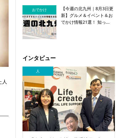
【今週の北九州｜8月3日更
おでかけ
新】グルメ＆イベント＆お
でかけ情報21選！ 知っ...
インタビュー
人
た人