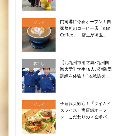
門司港に今春オープン！自
グルメ
家焙煎のコーヒー店「Kan
Coffee」 店主が埼玉...
【北九州市消防局×九州国
暮らし
際大学】学生18人が消防団
訓練を体験！ “地域防災...
子連れ大歓迎！「タイムイ
グルメ
ズライス」実店舗オープ
ン こだわりの＜玄米バ...