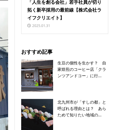
「人生を創る会社」若手社員が切り
拓く新卒採用の最前線【株式会社ラ
イフクリエイト】
2025.01.31
おすすめ記事
生豆の個性を生かす？ 自
家焙煎のコーヒー店「クラ
ンツアンドコー」に行...
北九州市が「すしの都」と
呼ばれる理由とは？ あら
ためて知りたい地域の...