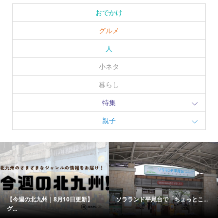
おでかけ
グルメ
人
小ネタ
暮らし
特集
親子
【今週の北九州｜8月10日更新】
ソラランド平尾台で「ちょっとこ...
グ...