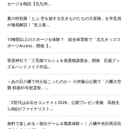
セージを朗読【北九州...
夏の特別展「とぶ 空を旅する生きものたちの大冒険」を学芸員
が徹底解説！ “史上最...
10種類以上のスポーツを体験？ 総合体育館で「北九キッズス
ポーツAccess」開催【...
菅原神社で「三毛猫マルシェ＆保護猫譲渡会」開催 応援グッ
ズ＆ハンドメイド作品...
＜あの日八幡で何が起こったのか＞ 小伊藤山公園で「八幡大空
襲 戦後81年慰霊祭」...
「Z世代はみ出せコンテスト2026」公開プレゼン実施 高校生
ら8組がファイナリスト...
無料で楽しめる＜脱出ゲーム＆職業体験＞！ 八幡中央区商店街