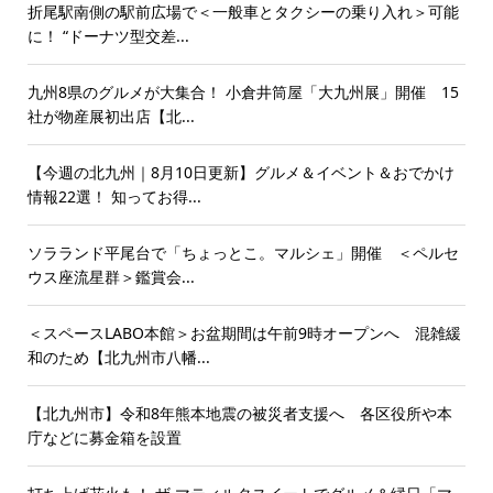
折尾駅南側の駅前広場で＜一般車とタクシーの乗り入れ＞可能
に！ “ドーナツ型交差...
九州8県のグルメが大集合！ 小倉井筒屋「大九州展」開催 15
社が物産展初出店【北...
【今週の北九州｜8月10日更新】グルメ＆イベント＆おでかけ
情報22選！ 知ってお得...
ソラランド平尾台で「ちょっとこ。マルシェ」開催 ＜ペルセ
ウス座流星群＞鑑賞会...
＜スペースLABO本館＞お盆期間は午前9時オープンへ 混雑緩
和のため【北九州市八幡...
【北九州市】令和8年熊本地震の被災者支援へ 各区役所や本
庁などに募金箱を設置