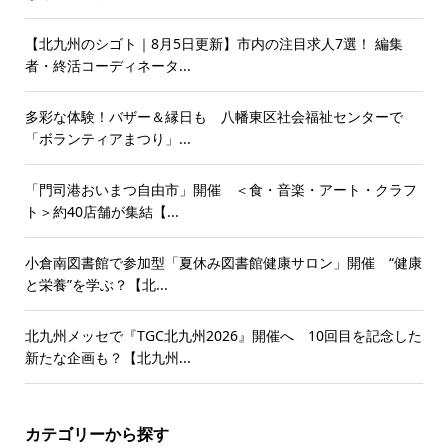
【北九州のシゴト｜8月5日更新】市内の注目求人7選！ 編集
者・終活コーディネータ...
多彩な体験！バザー＆縁日も 八幡東区社会福祉センターで
「ボランティアまつり」...
「門司港おいまつ自由市」開催 ＜食・音楽・アート・クラフ
ト＞約40店舗が集結【...
小倉南図書館で参加型「夏休み図書館健康サロン」開催 “健康
と栄養”を学ぶ？【北...
北九州メッセで『TGC北九州2026』開催へ 10回目を記念した
新たな企画も？【北九州...
カテゴリーから探す