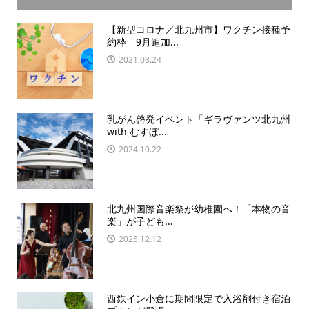
【新型コロナ／北九州市】ワクチン接種予
約枠 9月追加...
2021.08.24
乳がん啓発イベント「ギラヴァンツ北九州
with むすぼ...
2024.10.22
北九州国際音楽祭が幼稚園へ！「本物の音
楽」が子ども...
2025.12.12
西鉄イン小倉に期間限定で入浴剤付き宿泊