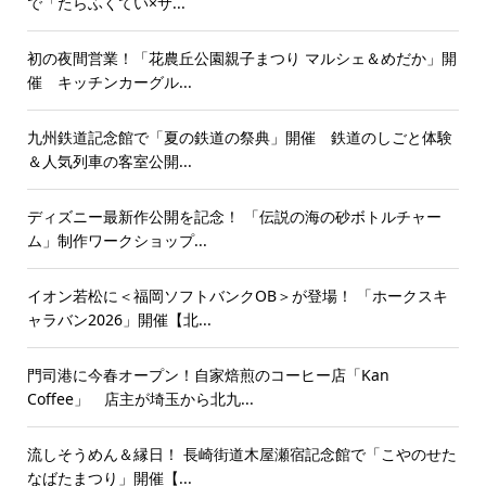
で「たらふくてい×サ...
初の夜間営業！「花農丘公園親子まつり マルシェ＆めだか」開
催 キッチンカーグル...
九州鉄道記念館で「夏の鉄道の祭典」開催 鉄道のしごと体験
＆人気列車の客室公開...
ディズニー最新作公開を記念！ 「伝説の海の砂ボトルチャー
ム」制作ワークショップ...
イオン若松に＜福岡ソフトバンクOB＞が登場！ 「ホークスキ
ャラバン2026」開催【北...
門司港に今春オープン！自家焙煎のコーヒー店「Kan
Coffee」 店主が埼玉から北九...
流しそうめん＆縁日！ 長崎街道木屋瀬宿記念館で「こやのせた
なばたまつり」開催【...