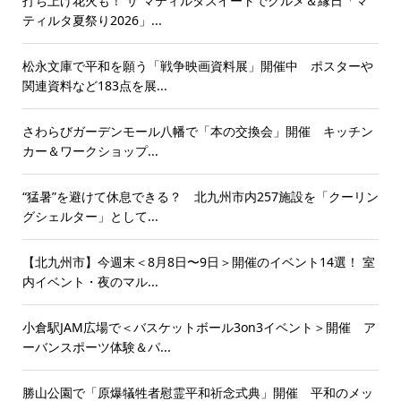
打ち上げ花火も！ ザ マティルタスイートでグルメ＆縁日「マ
ティルタ夏祭り2026」...
松永文庫で平和を願う「戦争映画資料展」開催中 ポスターや
関連資料など183点を展...
さわらびガーデンモール八幡で「本の交換会」開催 キッチン
カー＆ワークショップ...
“猛暑”を避けて休息できる？ 北九州市内257施設を「クーリン
グシェルター」として...
【北九州市】今週末＜8月8日〜9日＞開催のイベント14選！ 室
内イベント・夜のマル...
小倉駅JAM広場で＜バスケットボール3on3イベント＞開催 ア
ーバンスポーツ体験＆パ...
勝山公園で「原爆犠牲者慰霊平和祈念式典」開催 平和のメッ