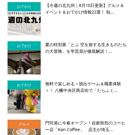
【今週の北九州｜8月10日更新】グルメ＆
おでかけ
イベント＆おでかけ情報22選！ 知...
夏の特別展「とぶ 空を旅する生きものたち
おでかけ
の大冒険」を学芸員が徹底解説！...
無料で楽しめる＜脱出ゲーム＆職業体験
おでかけ
＞！ 八幡中央区商店街で「たらふく...
門司港に今春オープン！自家焙煎のコーヒ
グルメ
ー店「Kan Coffee」 店主が埼玉...