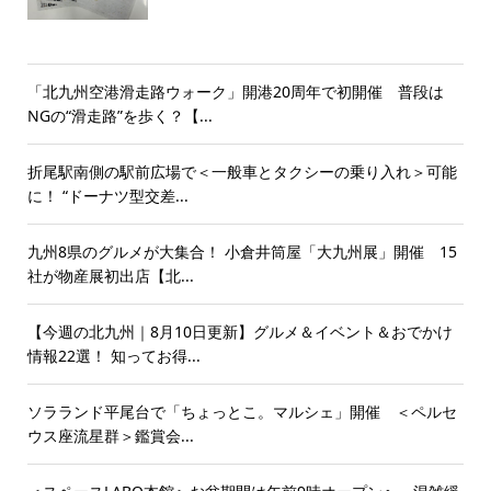
「北九州空港滑走路ウォーク」開港20周年で初開催 普段は
NGの“滑走路”を歩く？【...
折尾駅南側の駅前広場で＜一般車とタクシーの乗り入れ＞可能
に！ “ドーナツ型交差...
九州8県のグルメが大集合！ 小倉井筒屋「大九州展」開催 15
社が物産展初出店【北...
【今週の北九州｜8月10日更新】グルメ＆イベント＆おでかけ
情報22選！ 知ってお得...
ソラランド平尾台で「ちょっとこ。マルシェ」開催 ＜ペルセ
ウス座流星群＞鑑賞会...