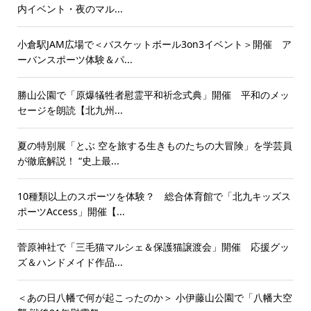
内イベント・夜のマル...
小倉駅JAM広場で＜バスケットボール3on3イベント＞開催 ア
ーバンスポーツ体験＆パ...
勝山公園で「原爆犠牲者慰霊平和祈念式典」開催 平和のメッ
セージを朗読【北九州...
夏の特別展「とぶ 空を旅する生きものたちの大冒険」を学芸員
が徹底解説！ “史上最...
10種類以上のスポーツを体験？ 総合体育館で「北九キッズス
ポーツAccess」開催【...
菅原神社で「三毛猫マルシェ＆保護猫譲渡会」開催 応援グッ
ズ＆ハンドメイド作品...
＜あの日八幡で何が起こったのか＞ 小伊藤山公園で「八幡大空