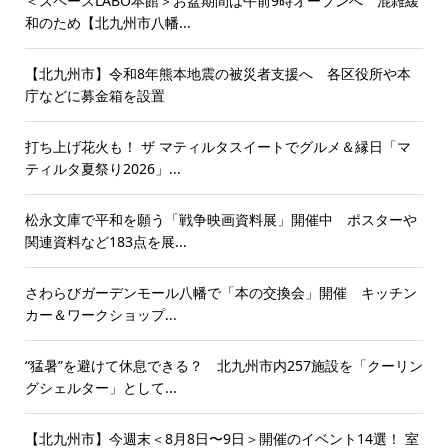
＜スペースLABO本館＞お盆期間は午前9時オープンへ 混雑緩
和のため【北九州市八幡...
【北九州市】令和8年熊本地震の被災者支援へ 各区役所や本
庁などに募金箱を設置
打ち上げ花火も！ ザ マティルタスイートでグルメ＆縁日「マ
ティルタ夏祭り2026」...
松永文庫で平和を願う「戦争映画資料展」開催中 ポスターや
関連資料など183点を展...
さわらびガーデンモール八幡で「本の交換会」開催 キッチン
カー＆ワークショップ...
“猛暑”を避けて休息できる？ 北九州市内257施設を「クーリン
グシェルター」として...
【北九州市】今週末＜8月8日〜9日＞開催のイベント14選！ 室