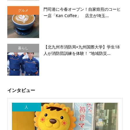
門司港に今春オープン！自家焙煎のコーヒ
グルメ
ー店「Kan Coffee」 店主が埼玉...
【北九州市消防局×九州国際大学】学生18
暮らし
人が消防団訓練を体験！ “地域防災...
インタビュー
人