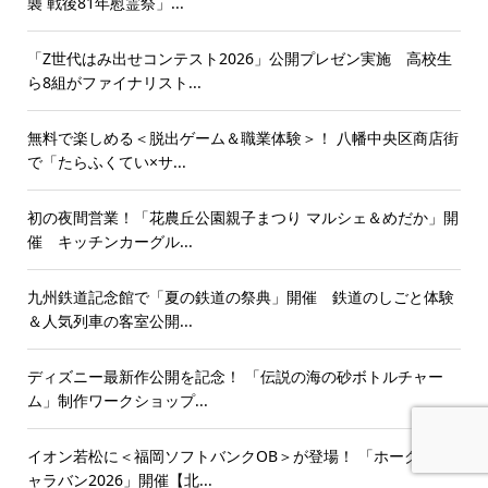
襲 戦後81年慰霊祭」...
「Z世代はみ出せコンテスト2026」公開プレゼン実施 高校生
ら8組がファイナリスト...
無料で楽しめる＜脱出ゲーム＆職業体験＞！ 八幡中央区商店街
で「たらふくてい×サ...
初の夜間営業！「花農丘公園親子まつり マルシェ＆めだか」開
催 キッチンカーグル...
九州鉄道記念館で「夏の鉄道の祭典」開催 鉄道のしごと体験
＆人気列車の客室公開...
ディズニー最新作公開を記念！ 「伝説の海の砂ボトルチャー
ム」制作ワークショップ...
イオン若松に＜福岡ソフトバンクOB＞が登場！ 「ホークスキ
ャラバン2026」開催【北...